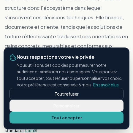
structure donc l’écosystème dans lequel
s’inscrivent ces décisions techniques. Elle finance,
documente et oriente, tandis que les solutions de
toiture réfléchissante traduisent ces orientations en
gains concrets, mesurables et conformes aux
référentiels en vigueur.
Nous respectons votre vie privée
Nous utilisons des cookies pour mesurer notre
audience et améliorer nos campagnes. Vous pouvez
tout accepter, tout refuser ou personnaliser vos choix.
Votre préférence est conservée 6 mois.
En savoir plus
Bibliographie
Tout refuser
Sources
Personnaliser
Tout accepter
Cool Roof Rating Council (CRRC). (s. d.). Codes, programs &
standards
Lien