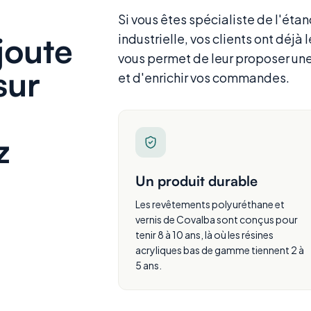
Si vous êtes spécialiste de l'étan
joute
industrielle, vos clients ont déjà 
vous permet de leur proposer une
sur
et d'enrichir vos commandes.
z
Un produit durable
Les revêtements polyuréthane et
vernis de Covalba sont conçus pour
tenir 8 à 10 ans, là où les résines
acryliques bas de gamme tiennent 2 à
5 ans.