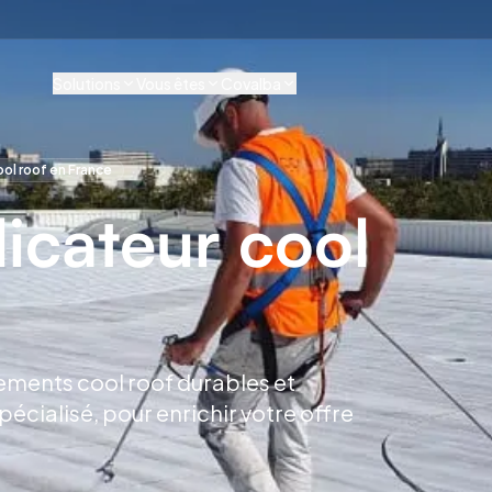
Solutions
Vous êtes
Covalba
ool roof en France
icateur cool
tements cool roof durables et
cialisé, pour enrichir votre offre