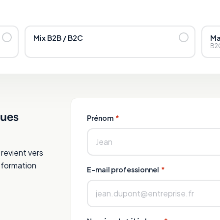
Mix B2B / B2C
Ma
B2
ques
Prénom
*
 revient vers
a formation
E-mail professionnel
*