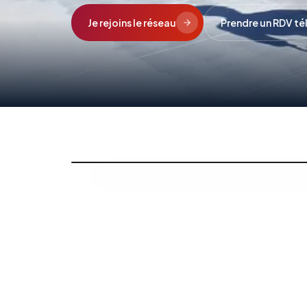
Je rejoins le réseau
Prendre un RDV t