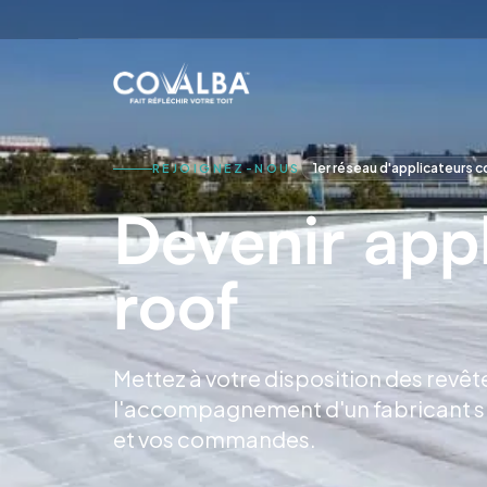
1er réseau d'applicateurs c
REJOIGNEZ-NOUS
Devenir appl
roof
Mettez à votre disposition des revê
l'accompagnement d'un fabricant spé
et vos commandes.