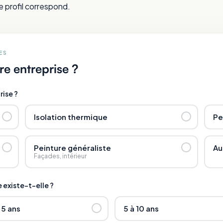
e profil correspond.
ES
tre entreprise ?
rise ?
Isolation thermique
Pe
Peinture généraliste
Au
Façades, intérieur
 existe-t-elle ?
 5 ans
5 à 10 ans