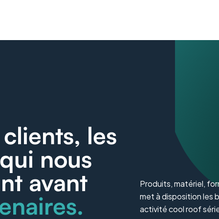
clients, les
 qui nous
ont avant
Produits, matériel, fo
enaires.
met à disposition les 
activité cool roof séri