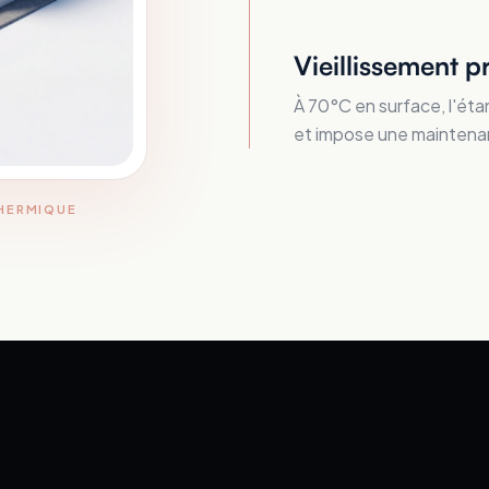
Vieillissement p
À 70°C en surface, l'éta
et impose une maintena
THERMIQUE