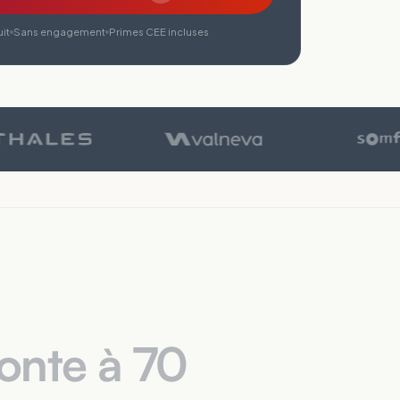
it
Sans engagement
Primes CEE incluses
monte à 70