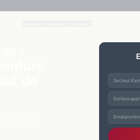
Solutions
Vous êtes
Covalba
es :
E
einture
aut de
Secteur d'act
Surface appr
ers et bâtiments
Email profes
oitures exposées