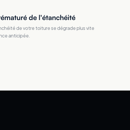
rématuré de l'étanchéité
nchéité de votre toiture se dégrade plus vite
nce anticipée.