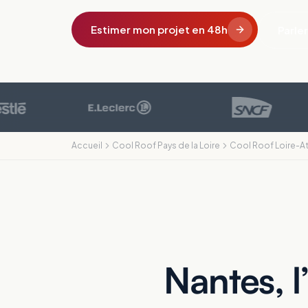
Estimer mon projet en 48h
Parler
Accueil
Cool Roof Pays de la Loire
Cool Roof Loire-At
Nantes, l’