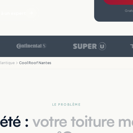
Gratu
 à un expert
lantique
Cool Roof Nantes
LE PROBLÈME
été :
votre toiture 