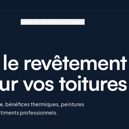
Solutions
Vous êtes
Covalba
: le revêtement
our vos toitures
pe, bénéfices thermiques, peintures
âtiments professionnels.