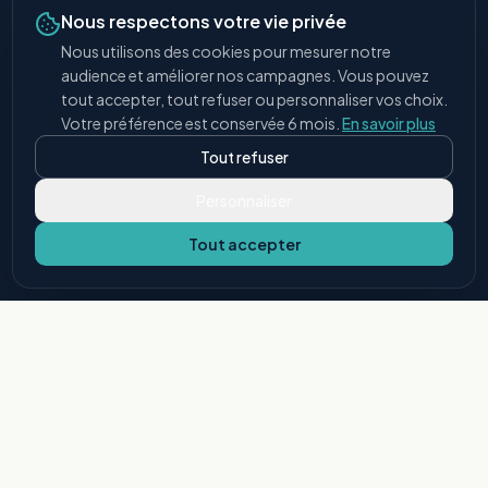
Nous respectons votre vie privée
Logistique
Nous utilisons des cookies pour mesurer notre
Tertiaire
audience et améliorer nos campagnes. Vous pouvez
tout accepter, tout refuser ou personnaliser vos choix.
Collectivités
Votre préférence est conservée 6 mois.
En savoir plus
Agricole
Tout refuser
ERP
Personnaliser
Pharmaceutique
Tout accepter
Aéronautique
Covalba
Qui sommes-nous
Réalisations
Devenir applicateur
Contact