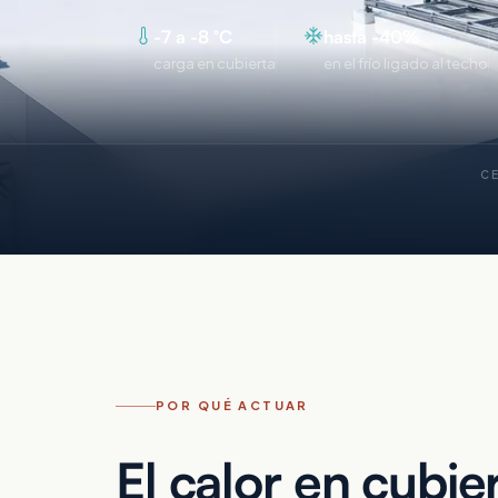
-7 a -8 °C
hasta -40%
carga en cubierta
en el frío ligado al techo
C
POR QUÉ ACTUAR
El calor en cubie