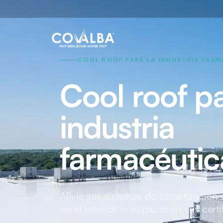
COOL ROOF PARA LA INDUSTRIA FAR
Cool roof pa
industria
farmacéutic
Alivie sus sistemas de climatización
en el interior ni impacto en sus cer