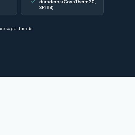
duraderos (CovaTherm 20,
SRI 118)
bre su postura de