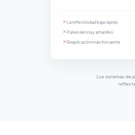
La reflectividad baja rápido
Pulverulencia y amarilleo
Reaplicación más frecuente
Los sistemas de p
reflecta