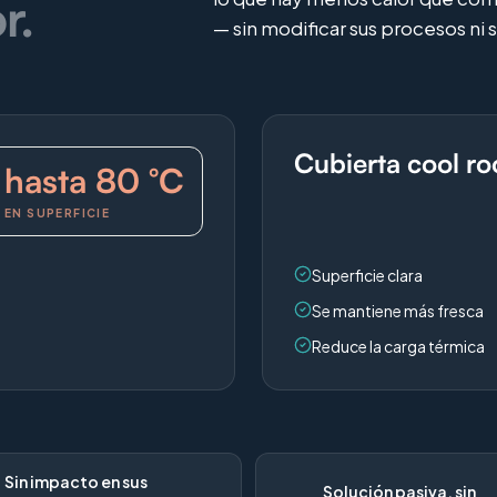
r.
— sin modificar sus procesos ni 
Cubierta cool ro
hasta 80 °C
EN SUPERFICIE
Superficie clara
Se mantiene más fresca
Reduce la carga térmica
Sin impacto en sus
Solución pasiva, sin