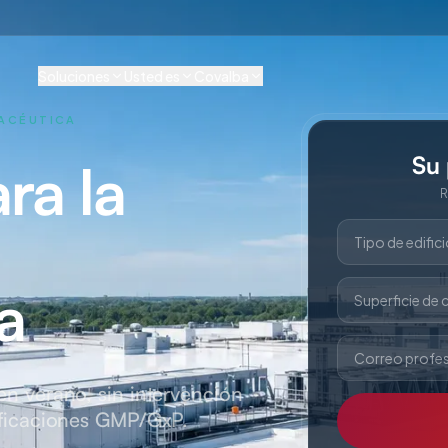
Soluciones
Usted es
Covalba
MACÉUTICA
Su 
ra la
R
Tipo de edific
a
Superficie de 
Correo profes
 en verano, sin intervención
tificaciones GMP/GxP.