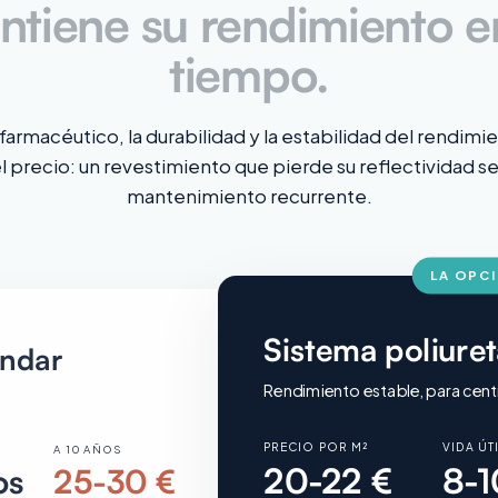
tiene su rendimiento e
tiempo.
farmacéutico, la durabilidad y la estabilidad del rendim
 precio: un revestimiento que pierde su reflectividad s
mantenimiento recurrente.
LA OPC
Sistema poliure
ándar
Rendimiento estable, para cent
PRECIO POR M²
VIDA ÚT
A 10 AÑOS
20-22 €
8-1
os
25-30 €