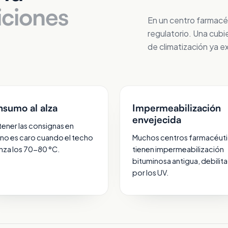
iciones
En un centro farmacéu
regulatorio. Una cub
de climatización ya e
sumo al alza
Impermeabilización
envejecida
ener las consignas en
no es caro cuando el techo
Muchos centros farmacéut
nza los 70-80 °C.
tienen impermeabilización
bituminosa antigua, debilit
por los UV.