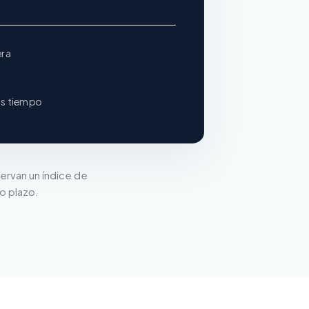
era
ás tiempo
ervan un índice de
go plazo.