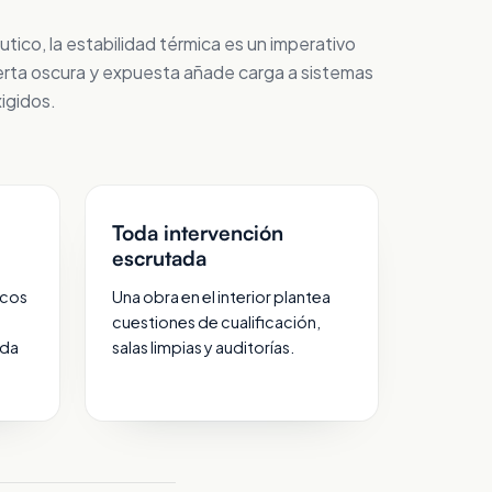
tico, la estabilidad térmica es un imperativo
ierta oscura y expuesta añade carga a sistemas
xigidos.
Toda intervención
escrutada
icos
Una obra en el interior plantea
cuestiones de cualificación,
ada
salas limpias y auditorías.