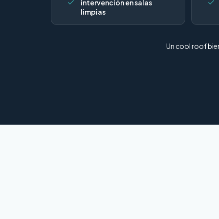
intervención en salas
limpias
Un cool roof bie