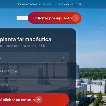
·
Conviértete en aplicador
Espacio aplicador
Solicitar presupuesto
ES
planta farmacéutica
espuesta personalizada en 48 h
io
cubierta (m²)
ional
Solicitar un estudio