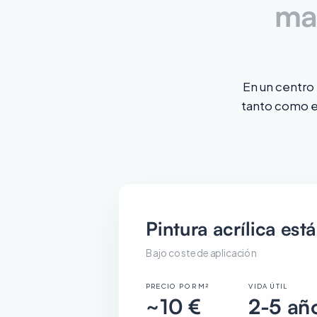
man
En un centro 
tanto como el
Pintura acrílica est
Bajo coste de aplicación
PRECIO POR M²
VIDA ÚTIL
~10 €
2-5 añ