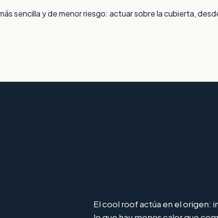
ás sencilla y de menor riesgo: actuar sobre la cubierta, desde
El cool roof actúa en el origen: 
lo que hay menos calor que com