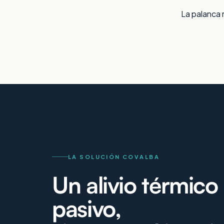
La palanca m
LA SOLUCIÓN COVALBA
Un alivio térmico
pasivo,