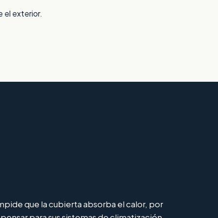
 el exterior.
impide que la cubierta absorba el calor, por
pensar para sus sistemas de climatización