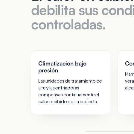
debilita sus cond
controladas.
Climatización bajo
Con
presión
Mant
Las unidades de tratamiento de
vera
aire y las enfriadoras
alca
compensan continuamente el
calor recibido por la cubierta.