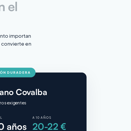
n el
iento importan
e convierte en
IÓN DURADERA
tano Covalba
ros exigentes
IL
A 10 AÑOS
0 años
20-22 €