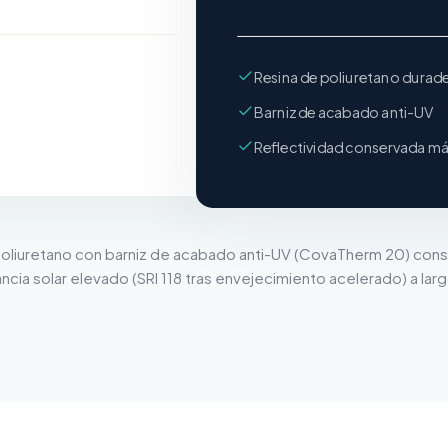
Resina de poliuretano durad
Barniz de acabado anti-UV
Reflectividad conservada m
oliuretano con barniz de acabado anti-UV (CovaTherm 20) cons
ncia solar elevado (SRI 118 tras envejecimiento acelerado) a lar