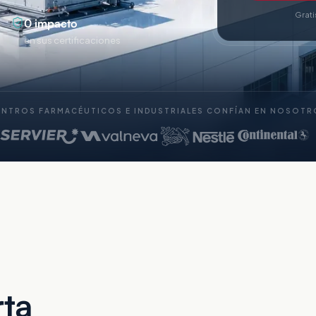
Grati
0 impacto
en sus certificaciones
ENTROS FARMACÉUTICOS E INDUSTRIALES CONFÍAN EN NOSOTR
rta