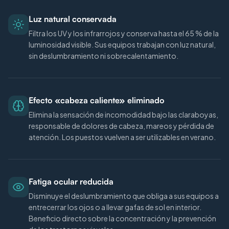
Luz natural conservada
Filtra los UV y los infrarrojos y conserva hasta el 65 % de la
luminosidad visible. Sus equipos trabajan con luz natural,
sin deslumbramiento ni sobrecalentamiento.
Efecto «cabeza caliente» eliminado
Elimina la sensación de incomodidad bajo las claraboyas,
responsable de dolores de cabeza, mareos y pérdida de
atención. Los puestos vuelven a ser utilizables en verano.
Fatiga ocular reducida
Disminuye el deslumbramiento que obliga a sus equipos a
entrecerrar los ojos o a llevar gafas de sol en interior.
Beneficio directo sobre la concentración y la prevención