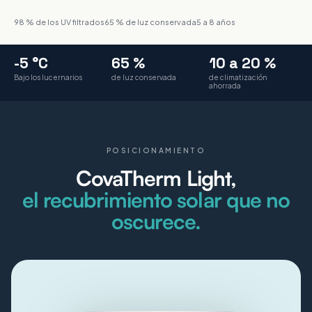
98 % de los UV filtrados
65 % de luz conservada
5 a 8 años
-5 °C
65 %
10 a 20 %
Bajo los lucernarios
de luz conservada
de climatización
ahorrada
POSICIONAMIENTO
CovaTherm Light,
el recubrimiento solar que no
oscurece.