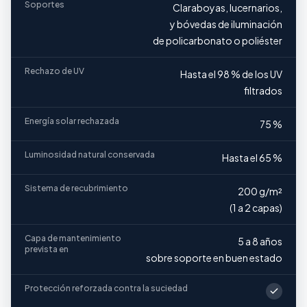
Soportes
Claraboyas, lucernarios,
y bóvedas de iluminación
de policarbonato o poliéster
Rechazo de UV
Hasta el 98 % de los UV
filtrados
Energía solar rechazada
75 %
Luminosidad natural conservada
Hasta el 65 %
Sistema de recubrimiento
200 g/m²
(1 a 2 capas)
Capa de mantenimiento
5 a 8 años
prevista en
sobre soporte en buen estado
Protección reforzada contra la suciedad