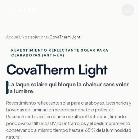
Accueil
/
Nos solutions
/
CovaTherm Light
REVESTIMIENTO REFLECTANTE SOLAR PARA
CLARABOYAS (ANTI-UV)
CovaTherm Light
La laque solaire qui bloque la chaleur sans voler
la lumière.
Revestimiento reflectante solar para claraboyas, lucernarios y
bóvedas de iluminación de policarbonato o poliéster.
Recubrimiento acrílico blanco de alta reflectividad, firmado
por Covalba: filtra los UV, los infrarrojos y el deslumbramiento,
conservando al mismo tiempo hasta el 65 % de la luminosidad
natural.