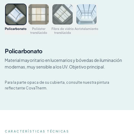
Policarbonato
Poliéster
Fibra de vidrio
Acristalamiento
translúcido
translúcida
Policarbonato
COMPATIBLE
01
Material mayoritario en lucernarios y bóvedas de iluminación
modernas, muy sensible a los UV. Objetivo principal.
Para la parte opaca de su cubierta, consulte nuestra pintura
reflectante CovaTherm.
CARACTERÍSTICAS TÉCNICAS