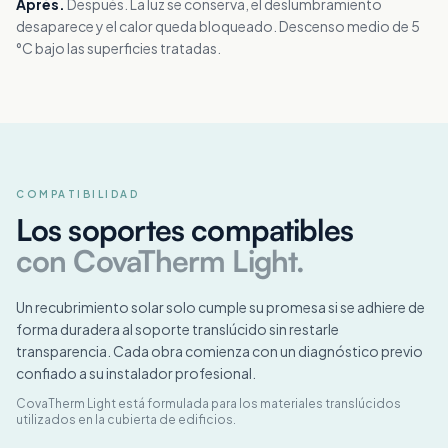
Après.
Después. La luz se conserva, el deslumbramiento
desaparece y el calor queda bloqueado. Descenso medio de 5
°C bajo las superficies tratadas.
COMPATIBILIDAD
Los soportes compatibles
con CovaTherm Light.
Un recubrimiento solar solo cumple su promesa si se adhiere de
forma duradera al soporte translúcido sin restarle
transparencia. Cada obra comienza con un diagnóstico previo
confiado a su instalador profesional.
CovaTherm Light está formulada para los materiales translúcidos
utilizados en la cubierta de edificios.