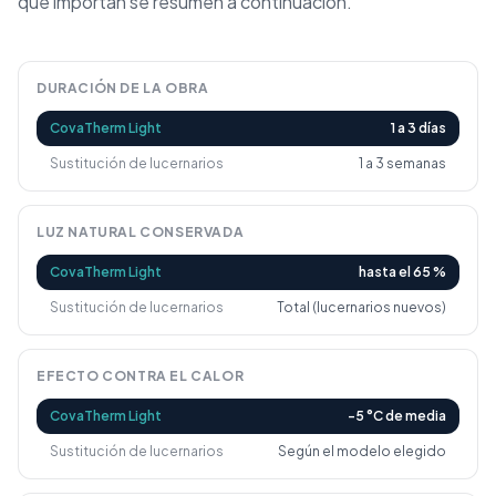
que importan se resumen a continuación.
DURACIÓN DE LA OBRA
CovaTherm Light
1 a 3 días
Sustitución de lucernarios
1 a 3 semanas
LUZ NATURAL CONSERVADA
CovaTherm Light
hasta el 65 %
Sustitución de lucernarios
Total (lucernarios nuevos)
EFECTO CONTRA EL CALOR
CovaTherm Light
-5 °C de media
Sustitución de lucernarios
Según el modelo elegido