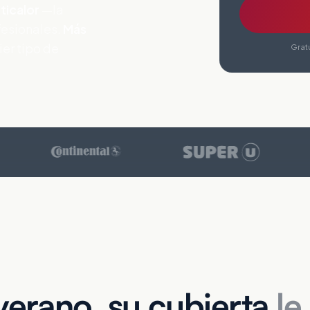
ticalor
—la
fesionales.
Más
ier tipo de
Gratu
erano, su cubierta
le