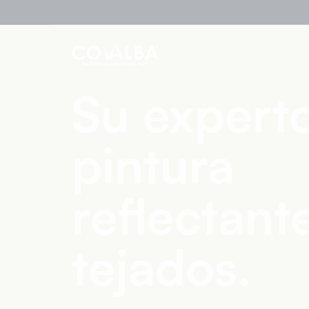
Su expert
pintura
reflectant
tejados.