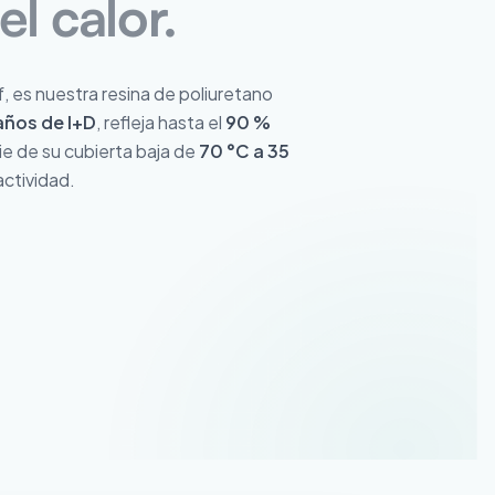
l calor.
f, es nuestra resina de poliuretano
años de I+D
, refleja hasta el
90 %
cie de su cubierta baja de
70 °C a 35
actividad.