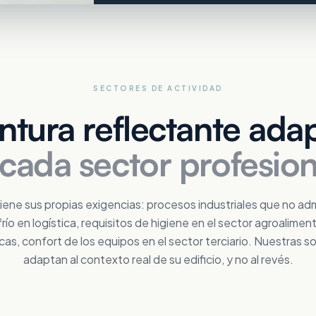
SECTORES DE ACTIVIDAD
intura reflectante ada
 cada sector profesion
iene sus propias exigencias: procesos industriales que no ad
río en logística, requisitos de higiene en el sector agroalimen
as, confort de los equipos en el sector terciario. Nuestras s
Distribución
adaptan al contexto real de su edificio, y no al revés.
Sector público
Reduzca sus gastos de refrigeración
Farmacéutica
Mejore el confort interior en verano
Mantenga sus zonas GMP frescas