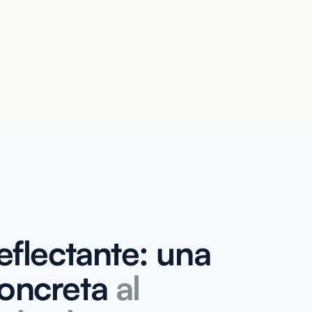
eflectante: una
concreta
al