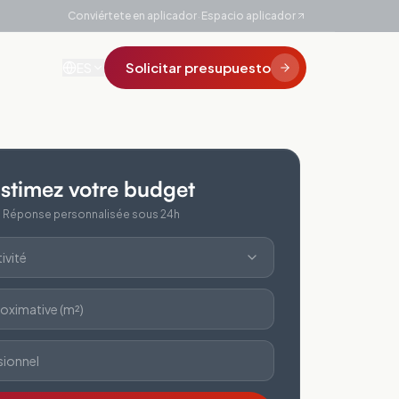
·
Conviértete en aplicador
Espacio aplicador
Solicitar presupuesto
ES
stimez votre budget
Réponse personnalisée sous 24h
ivité
oximative (m²)
sionnel