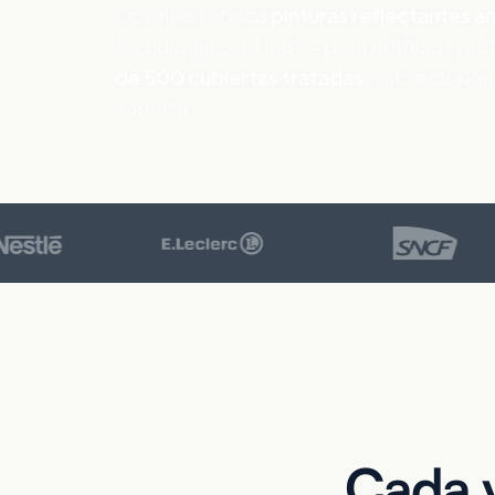
Covalba fabrica
pinturas reflectantes an
tecnología cool roof— para edificios pro
de 500 cubiertas tratadas
, sobre cualqu
soporte.
Cada v