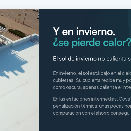
Y en invierno,
¿se pierde calor
El sol de invierno no calienta s
En invierno, el sol está bajo en el cie
cubiertas. Su cubierta recibe muy po
como oscura, apenas calienta el inter
En las estaciones intermedias, Cov
penalización térmica, unas pocas hor
comparación con el ahorro consegui