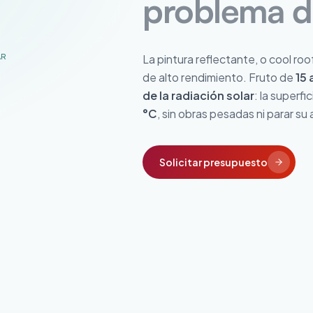
problema de
AR
La pintura reflectante, o cool roo
de alto rendimiento. Fruto de
15 
de la radiación solar
: la superfi
°C
, sin obras pesadas ni parar su 
Solicitar presupuesto