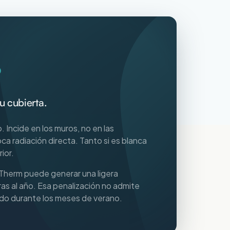
?
u cubierta.
lo. Incide en los muros, no en las
ca radiación directa. Tanto si es blanca
ior.
aTherm puede generar una ligera
as al año. Esa penalización no admite
do durante los meses de verano.