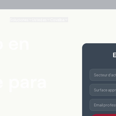
Soluciones
Usted es
Covalba
o en
E
e para
Secteur d'act
Surface appr
Email profes