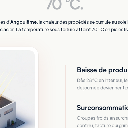
70 °C.
res d’
Angoulême
, la chaleur des procédés se cumule au soleil
c acier. La température sous toiture atteint 70 °C en pic estiv
Baisse de produ
Dès 28°C en intérieur, le
de journée deviennent plu
Surconsommatio
Groupes froids en surcha
continu, facture qui grim