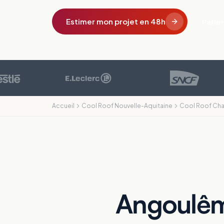
Estimer mon projet en 48h
Parler
Accueil
Cool Roof Nouvelle-Aquitaine
Cool Roof Cha
Angoulême