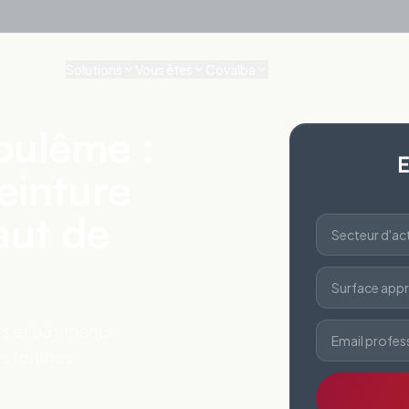
Solutions
Vous êtes
Covalba
oulême :
E
einture
aut de
Secteur d'act
Surface appr
ers et bâtiments
Email profes
s toitures