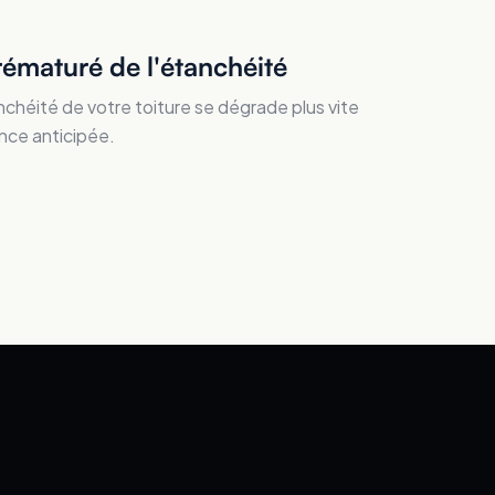
rématuré de l'étanchéité
nchéité de votre toiture se dégrade plus vite
nce anticipée.