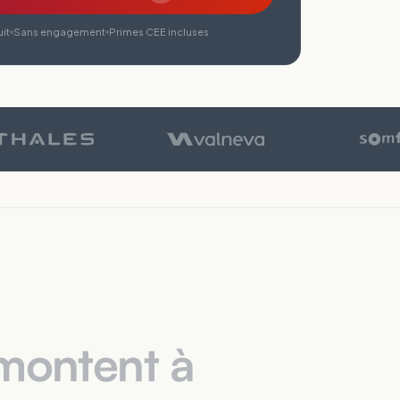
it
Sans engagement
Primes CEE incluses
 montent à