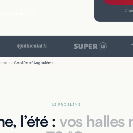
Gratu
 à un expert
rente
Cool Roof Angoulême
LE PROBLÈME
, l’été :
vos halles