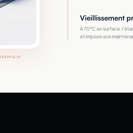
Vieillissement p
À 70°C en surface, l'éta
et impose une maintena
THERMIQUE