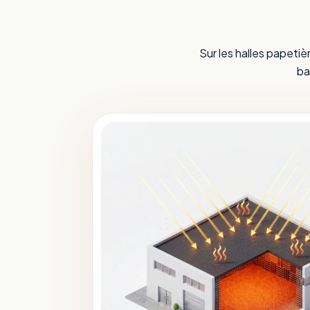
Sur les halles papetiè
ba