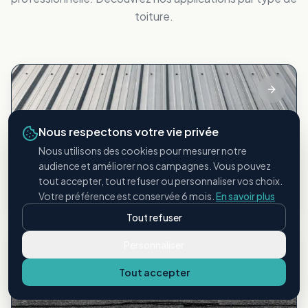
toiture.
Nous respectons votre vie privée
Nous utilisons des cookies pour mesurer notre
audience et améliorer nos campagnes. Vous pouvez
Bac acier
tout accepter, tout refuser ou personnaliser vos choix.
Toitures métalliques industrielles
Votre préférence est conservée 6 mois.
En savoir plus
Tout refuser
Personnaliser
Tout accepter