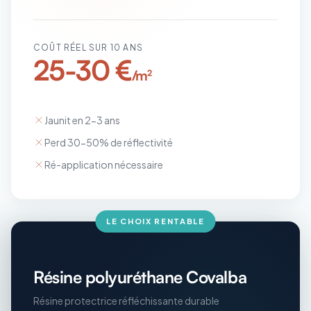
COÛT RÉEL SUR 10 ANS
25-30 €
/m²
Jaunit en 2-3 ans
Perd 30-50% de réflectivité
Ré-application nécessaire
LE CHOIX RENTABLE
Résine polyuréthane Covalba
Résine protectrice réfléchissante durable