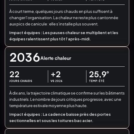
À court terme, quelques jours chauds en plus suffisent à
changer l’organisation.
La chaleur ne reste plus cantonnée
aux pics de canicule : elle s’installe plus souvent.
Impact équipes :
Les pauses chaleur se multiplient et les
équipes ralentissent plus tôt l’après-midi.
2036
Alerte chaleur
22
+2
25,9
°
JOURS CHAUDS
VS 2026
TEMP. ÉTÉ
À dix ans, la trajectoire climatique se confirme sur les bâtiments
industriels.
Le nombre de jours critiques progresse, avec une
température estivale moyenne plus haute.
Impact équipes :
La cadence baisse près des portes
sectionnelles et sous les toitures bac acier.