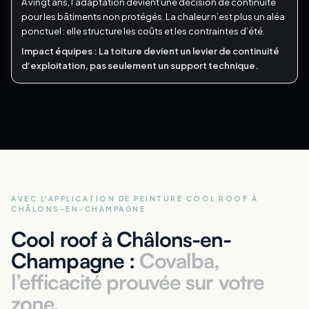
À vingt ans, l’adaptation devient une décision de continuité
pour les bâtiments non protégés.
La chaleur n’est plus un aléa
ponctuel : elle structure les coûts et les contraintes d’été.
Impact équipes :
La toiture devient un levier de continuité
d’exploitation, pas seulement un support technique.
AVEC L'APPLICATION DE PEINTURE COOL ROOF
À
CHÂLONS-EN-CHAMPAGNE
Cool roof à Châlons-en-
Champagne :
Covalba,
l’efficacité prouvée sur votre
zone.