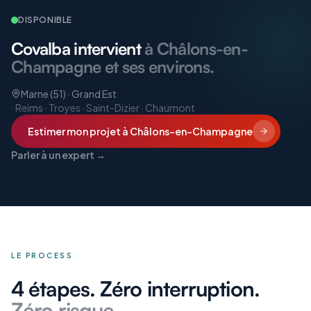
DISPONIBLE
Covalba intervient
à Châlons-en-
Champagne et ses environs.
Marne (51) · Grand Est
·
Reims · Troyes · Saint-Dizier · Chaumont
Estimer mon projet
à Châlons-en-Champagne
Parler à un expert →
LE PROCESS
4 étapes. Zéro interruption.
Zéro risque.