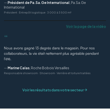
—
Président de Pa.Sa.Ge International
,
Pa.Sa.Ge
International
Président
·
Entrepôt logistique · 3 000 à 3 500 m²
Voir la page de la vidéo
“
Nous avons gagné 13 degrés dans le magasin. Pour nos
collaborateurs, la vie était nettement plus agréable pendant
l'été.
—
Marine Calas
,
Roche Bobois Versailles
Responsable showroom
·
Showroom · Verrière et toiture traitées
Voir les résultats dans votre secteur