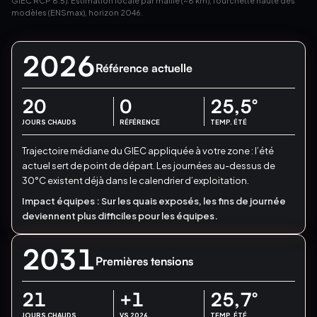
GIEC RCP 8.5). Estimation locale par maille (~8 km), fourchette haute des
modèles (ENSmax), horizon 2046.
2026
Référence actuelle
20
0
25,5
°
JOURS CHAUDS
RÉFÉRENCE
TEMP. ÉTÉ
Trajectoire médiane du GIEC appliquée à votre zone : l’été
actuel sert de point de départ.
Les journées au-dessus de
30°C existent déjà dans le calendrier d’exploitation.
Impact équipes :
Sur les quais exposés, les fins de journée
deviennent plus difficiles pour les équipes.
2031
Premières tensions
21
+1
25,7
°
JOURS CHAUDS
VS 2026
TEMP. ÉTÉ