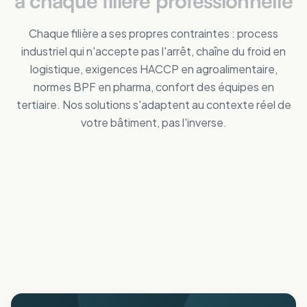
à chaque filière professionnelle
Chaque filière a ses propres contraintes : process
industriel qui n'accepte pas l'arrêt, chaîne du froid en
logistique, exigences HACCP en agroalimentaire,
normes BPF en pharma, confort des équipes en
tertiaire. Nos solutions s'adaptent au contexte réel de
votre bâtiment, pas l'inverse.
Tertiaire
Distribution
Améliorez le confort des personnes
Industrie
Réduisez vos dépenses de froid
Logistique
Maîtrisez vos coûts d'énergie
Collectivités
Réduisez vos dépenses de froid
Agricole
Améliorez le confort intérieur en été
ERP
Protégez animaux et récoltes de la chaleur
Pharmaceutique
Accueillez votre public au frais
Aéronautique
Respectez vos normes BPF au frais
Protégez vos process sensibles