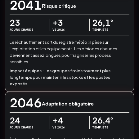
2041
Risque critique
23
+3
26,1
°
JOURS CHAUDS
VS 2026
TEMP. ÉTÉ
Le réchauffement sort du registre météo : il pèse sur
l’exploitation et les équipements.
Les périodes chaudes
deviennent assez longues pour fragiliser les process
sensibles.
Impact équipes :
Les groupes froids tournent plus
longtemps pour maintenir les stocks et les postes
exposés.
2046
Adaptation obligatoire
24
+4
26,4
°
JOURS CHAUDS
VS 2026
TEMP. ÉTÉ