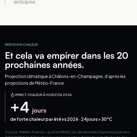
anticipée.
PRÉVISION CHALEUR
Et cela va empirer dans les 20
prochaines années.
Projection climatique
à Châlons-en-Champagne
, d'après les
projections de Météo-France.
IMPACT CHALEUR À HORIZON 2046
+
4
jours
de forte chaleur par été vs 2026 ·
24
jours > 30°C
Source : Météo-France — portail DRIAS, jeu de données Explore2 (scénario