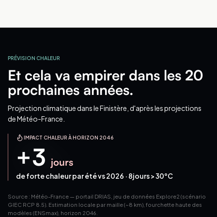
PRÉVISION CHALEUR
Et cela va empirer dans les 20
prochaines années.
Projection climatique
dans le Finistère
, d'après les projections
de Météo-France.
IMPACT CHALEUR À HORIZON 2046
+
3
jours
de forte chaleur par été vs 2026 ·
8
jours > 30°C
Source : Météo-France — portail DRIAS, jeu de données Explore2 (scénario
GIEC RCP 8.5). Estimation locale par maille (~8 km), fourchette haute des
modèles (ENSmax), horizon 2046.