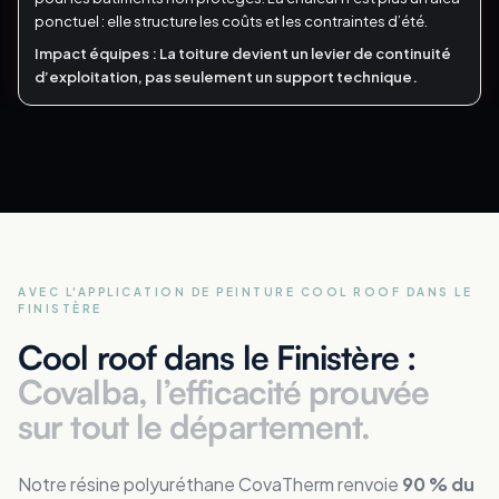
ponctuel : elle structure les coûts et les contraintes d’été.
Impact équipes :
La toiture devient un levier de continuité
d’exploitation, pas seulement un support technique.
AVEC L'APPLICATION DE PEINTURE COOL ROOF
DANS LE
FINISTÈRE
Cool roof dans le Finistère :
Covalba, l’efficacité prouvée
sur tout le département.
Notre résine polyuréthane CovaTherm renvoie
90 % du