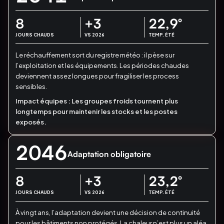
8
+3
22,9
°
JOURS CHAUDS
VS 2026
TEMP. ÉTÉ
Le réchauffement sort du registre météo : il pèse sur
l’exploitation et les équipements.
Les périodes chaudes
deviennent assez longues pour fragiliser les process
sensibles.
Impact équipes :
Les groupes froids tournent plus
longtemps pour maintenir les stocks et les postes
exposés.
2046
Adaptation obligatoire
8
+3
23,2
°
JOURS CHAUDS
VS 2026
TEMP. ÉTÉ
À vingt ans, l’adaptation devient une décision de continuité
pour les bâtiments non protégés.
La chaleur n’est plus un aléa