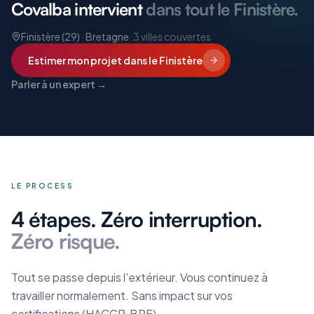
Covalba intervient
dans tout le Finistère.
Finistère (29) · Bretagne
·
3
villes couvertes
Estimer mon projet
dans le Finistère
Parler à un expert →
LE PROCESS
4 étapes. Zéro interruption.
Zéro risque.
Tout se passe depuis l'extérieur. Vous continuez à
travailler normalement. Sans impact sur vos
certifications (HACCP, BPF).