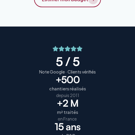
5 / 5
Note Google · Clients vérifiés
+500
chantiers réalisés
depuis 2011
+2 M
m² traités
en France
15 ans