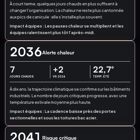
À court terme, quelques jours chauds en plus suffisent à
changer l’organisation.
La chaleur ne reste plus cantonnée
aux pics de canicule : elle s’installe plus souvent.
Impact équipes :
Les pauses chaleur se multiplient et les
équipes ralentissent plus tôt l’après-midi.
2036
Alerte chaleur
7
+2
22,7
°
JOURS CHAUDS
VS 2026
TEMP. ÉTÉ
À dix ans, la trajectoire climatique se confirme sur les bâtiments
industriels.
Le nombre de jours critiques progresse, avec une
température estivale moyenne plus haute.
Impact équipes :
La cadence baisse près des portes
sectionnelles et sous les toitures bac acier.
2041
Risque critique