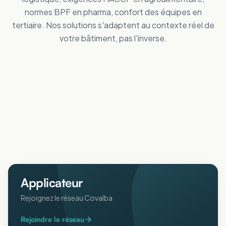
normes BPF en pharma, confort des équipes en
tertiaire. Nos solutions s'adaptent au contexte réel de
votre bâtiment, pas l'inverse.
Tertiaire
Distribution
Améliorez le confort des personnes
Industrie
Réduisez vos dépenses de froid
Logistique
Maîtrisez vos coûts d'énergie
Collectivités
Réduisez vos dépenses de froid
Agricole
Améliorez le confort intérieur en été
ERP
Protégez animaux et récoltes de la chaleur
Pharmaceutique
Accueillez votre public au frais
Aéronautique
Respectez vos normes BPF au frais
Protégez vos process sensibles
Applicateur
Rejoignez le réseau Covalba
Rejoindre le réseau