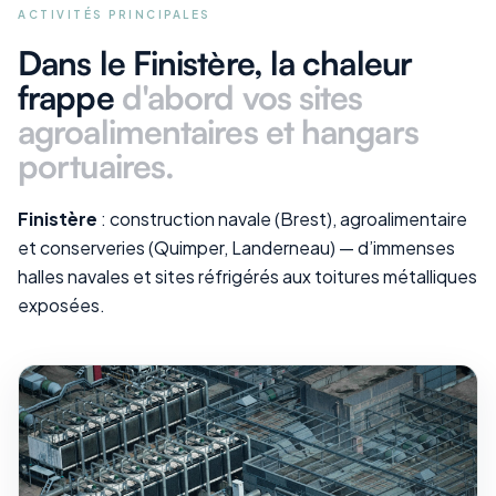
ACTIVITÉS PRINCIPALES
Dans le Finistère
, la chaleur
frappe
d'abord vos
sites
agroalimentaires et hangars
portuaires
.
Finistère
: construction navale (Brest), agroalimentaire
et conserveries (Quimper, Landerneau) — d’immenses
halles navales et sites réfrigérés aux toitures métalliques
exposées.