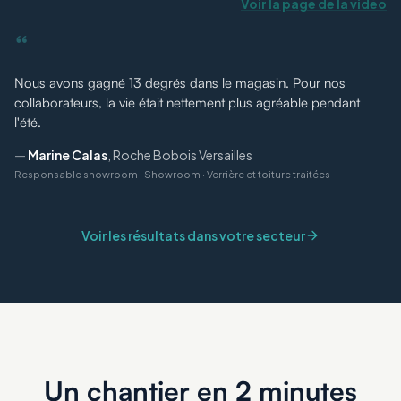
Voir la page de la vidéo
“
Nous avons gagné 13 degrés dans le magasin. Pour nos
collaborateurs, la vie était nettement plus agréable pendant
l'été.
—
Marine Calas
,
Roche Bobois Versailles
Responsable showroom
·
Showroom · Verrière et toiture traitées
Voir les résultats dans votre secteur
Un chantier en 2 minutes