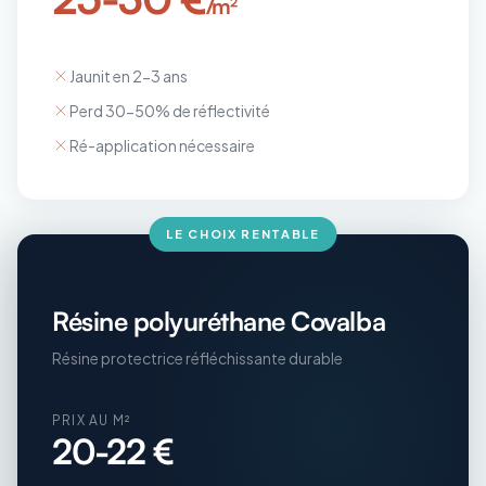
/m²
Jaunit en 2-3 ans
Perd 30-50% de réflectivité
Ré-application nécessaire
LE CHOIX RENTABLE
Résine polyuréthane Covalba
Résine protectrice réfléchissante durable
PRIX AU M²
20-22 €