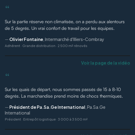
“
Sur la partie réserve non climatisée, on a perdu aux alentours
de 5 degrés. Un vrai confort de travail pour les équipes.
—
Olivier Fontaine
,
Intermarché d'Illiers-Combray
Adhérent
·
Grande distribution · 2 500 m² rénovés
Voir la page de la vidéo
“
Sur les quais de départ, nous sommes passés de 15 à 8-10
degrés. La marchandise prend moins de chocs thermiques.
—
Président de Pa.Sa.Ge International
,
Pa.Sa.Ge
International
Président
·
Entrepôt logistique · 3 000 à 3 500 m²