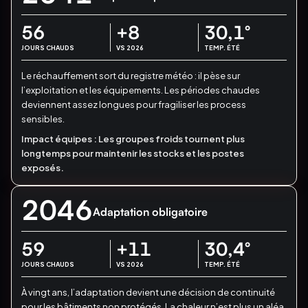
56
+8
30,1
°
JOURS CHAUDS
VS 2026
TEMP. ÉTÉ
Le réchauffement sort du registre météo : il pèse sur
l’exploitation et les équipements.
Les périodes chaudes
deviennent assez longues pour fragiliser les process
sensibles.
Impact équipes :
Les groupes froids tournent plus
longtemps pour maintenir les stocks et les postes
exposés.
2046
Adaptation obligatoire
59
+11
30,4
°
JOURS CHAUDS
VS 2026
TEMP. ÉTÉ
À vingt ans, l’adaptation devient une décision de continuité
pour les bâtiments non protégés.
La chaleur n’est plus un aléa