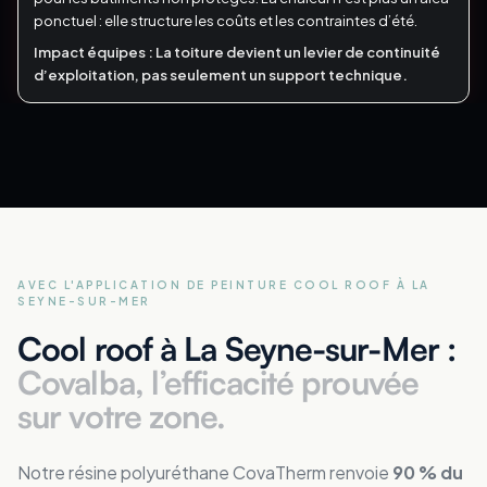
ponctuel : elle structure les coûts et les contraintes d’été.
Impact équipes :
La toiture devient un levier de continuité
d’exploitation, pas seulement un support technique.
AVEC L'APPLICATION DE PEINTURE COOL ROOF
À LA
SEYNE-SUR-MER
Cool roof à La Seyne-sur-Mer :
Covalba, l’efficacité prouvée
sur votre zone.
Notre résine polyuréthane CovaTherm renvoie
90 % du