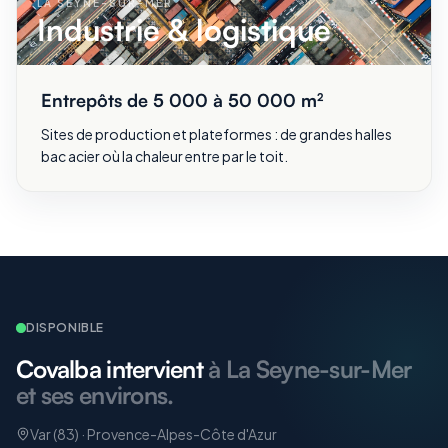
LA SEYNE-SUR-MER
Industrie & logistique
Entrepôts de 5 000 à 50 000 m²
Sites de production et plateformes : de grandes halles
bac acier où la chaleur entre par le toit.
DISPONIBLE
Covalba intervient
à La Seyne-sur-Mer
et ses environs.
Var (83) · Provence-Alpes-Côte d'Azur