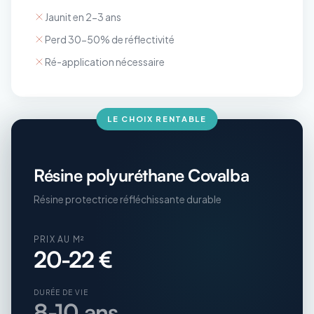
Jaunit en 2-3 ans
Perd 30-50% de réflectivité
Ré-application nécessaire
LE CHOIX RENTABLE
Résine polyuréthane Covalba
Résine protectrice réfléchissante durable
PRIX AU M²
20-22 €
DURÉE DE VIE
8-10 ans