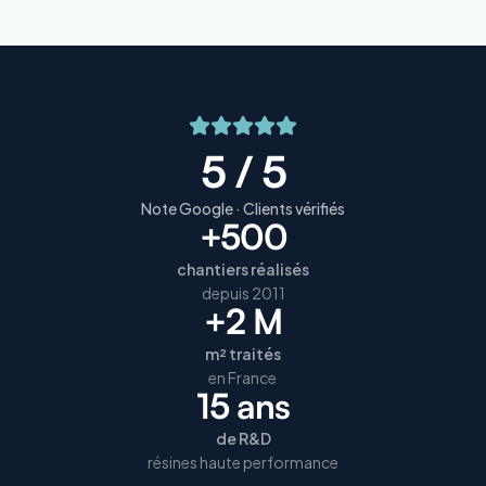
5 / 5
Note Google · Clients vérifiés
+500
chantiers réalisés
depuis 2011
+2 M
m² traités
en France
15 ans
de R&D
résines haute performance