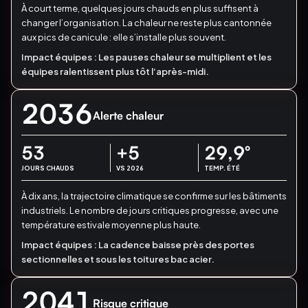
À court terme, quelques jours chauds en plus suffisent à
changer l’organisation.
La chaleur ne reste plus cantonnée
aux pics de canicule : elle s’installe plus souvent.
Impact équipes :
Les pauses chaleur se multiplient et les
équipes ralentissent plus tôt l’après-midi.
2036
Alerte chaleur
53
+5
29,9
°
JOURS CHAUDS
VS 2026
TEMP. ÉTÉ
À dix ans, la trajectoire climatique se confirme sur les bâtiments
industriels.
Le nombre de jours critiques progresse, avec une
température estivale moyenne plus haute.
Impact équipes :
La cadence baisse près des portes
sectionnelles et sous les toitures bac acier.
2041
Risque critique