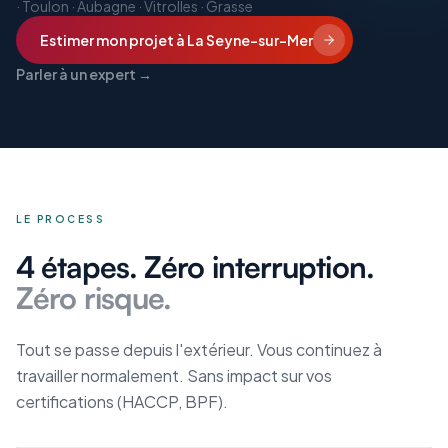
·
Toulon · Aubagne · Vitrolles · Grasse
Estimer mon projet
à La Seyne-sur-Mer
Parler à un expert →
LE PROCESS
4 étapes. Zéro interruption.
Zéro risque.
Tout se passe depuis l'extérieur. Vous continuez à
travailler normalement. Sans impact sur vos
certifications (HACCP, BPF).