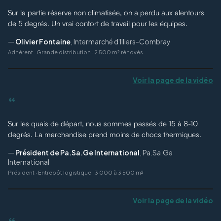
Sur la partie réserve non climatisée, on a perdu aux alentours
de 5 degrés. Un vrai confort de travail pour les équipes.
—
Olivier Fontaine
,
Intermarché d'Illiers-Combray
Adhérent
·
Grande distribution · 2 500 m² rénovés
Voir la page de la vidéo
“
Sur les quais de départ, nous sommes passés de 15 à 8-10
degrés. La marchandise prend moins de chocs thermiques.
—
Président de Pa.Sa.Ge International
,
Pa.Sa.Ge
International
Président
·
Entrepôt logistique · 3 000 à 3 500 m²
Voir la page de la vidéo