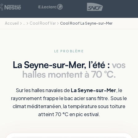
Accueil
…
Cool Roof Var
Cool Roof La Seyne-sur-Mer
LE PROBLÈME
La Seyne-sur-Mer, l’été :
vos
halles montent à 70 °C.
Sur les halles navales de
La Seyne-sur-Mer
, le
rayonnement frappe le bac acier sans filtre. Sous le
climat méditerranéen, la température sous toiture
atteint 70 °C en pic estival.