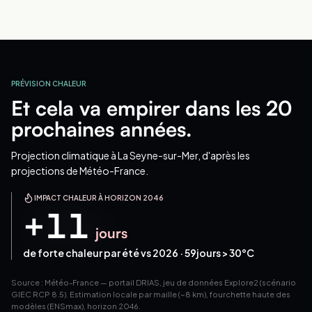
PRÉVISION CHALEUR
Et cela va empirer dans les 20
prochaines années.
Projection climatique
à La Seyne-sur-Mer
, d'après les
projections de Météo-France.
IMPACT CHALEUR À HORIZON 2046
+
11
jours
de forte chaleur par été vs 2026 ·
59
jours > 30°C
Source : Météo-France — portail DRIAS, jeu de données Explore2 (scénario
GIEC RCP 8.5). Estimation locale par maille (~8 km), fourchette haute des
modèles (ENSmax), horizon 2046.