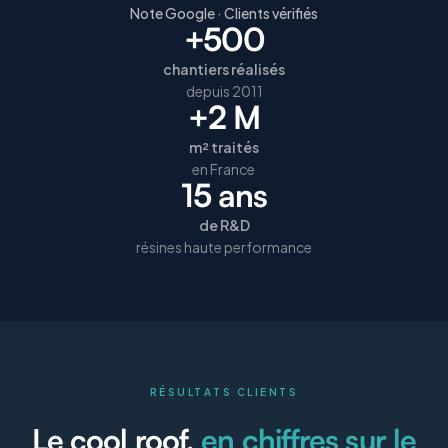
Note Google · Clients vérifiés
+500
chantiers réalisés
depuis 2011
+2 M
m² traités
en France
15 ans
de R&D
résines haute performance
RÉSULTATS CLIENTS
Le cool roof,
en chiffres sur le