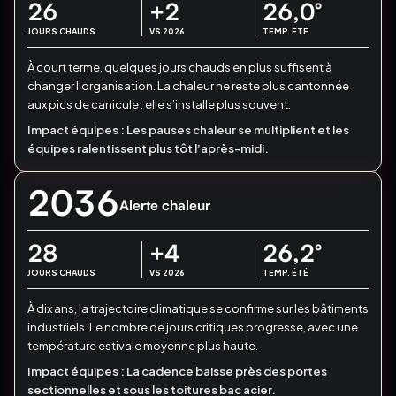
26
+2
26,0
°
JOURS CHAUDS
VS 2026
TEMP. ÉTÉ
À court terme, quelques jours chauds en plus suffisent à
changer l’organisation.
La chaleur ne reste plus cantonnée
aux pics de canicule : elle s’installe plus souvent.
Impact équipes :
Les pauses chaleur se multiplient et les
équipes ralentissent plus tôt l’après-midi.
2036
Alerte chaleur
28
+4
26,2
°
JOURS CHAUDS
VS 2026
TEMP. ÉTÉ
À dix ans, la trajectoire climatique se confirme sur les bâtiments
industriels.
Le nombre de jours critiques progresse, avec une
température estivale moyenne plus haute.
Impact équipes :
La cadence baisse près des portes
sectionnelles et sous les toitures bac acier.