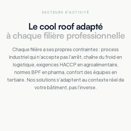
SECTEURS D'ACTIVITÉ
Le cool roof adapté
à chaque filière professionnelle
Chaque filière a ses propres contraintes : process
industriel qui n'accepte pas l'arrêt, chaîne du froid en
logistique, exigences HACCP en agroalimentaire,
normes BPF en pharma, confort des équipes en
tertiaire. Nos solutions s'adaptent au contexte réel de
votre bâtiment, pas l'inverse.
Tertiaire
Distribution
Améliorez le confort des personnes
Industrie
Réduisez vos dépenses de froid
Logistique
Maîtrisez vos coûts d'énergie
Collectivités
Réduisez vos dépenses de froid
Agricole
Améliorez le confort intérieur en été
ERP
Protégez animaux et récoltes de la chaleur
Pharmaceutique