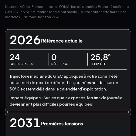
Source : Météo-France — portail DRIAS, jeu de données Explore2 (scénario
GIEC RCP 8.5). Estimation locale par maille (~8 km), fourchette haute des
modèles (ENSmax), horizon 2046.
2026
Référence actuelle
24
0
25,8
°
JOURS CHAUDS
RÉFÉRENCE
TEMP. ÉTÉ
Trajectoire médiane du GIEC appliquée à votre zone : l’été
actuel sert de point de départ.
Les journées au-dessus de
30°C existent déjà dans le calendrier d’exploitation.
Impact équipes :
Sur les quais exposés, les fins de journée
deviennent plus difficiles pour les équipes.
2031
Premières tensions