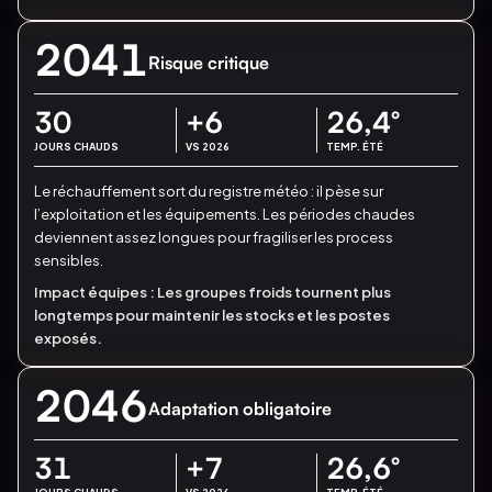
2041
Risque critique
30
+6
26,4
°
JOURS CHAUDS
VS 2026
TEMP. ÉTÉ
Le réchauffement sort du registre météo : il pèse sur
l’exploitation et les équipements.
Les périodes chaudes
deviennent assez longues pour fragiliser les process
sensibles.
Impact équipes :
Les groupes froids tournent plus
longtemps pour maintenir les stocks et les postes
exposés.
2046
Adaptation obligatoire
31
+7
26,6
°