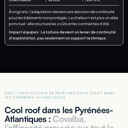
JOURS CHAUDS
VS 2026
TEMP. ÉTÉ
À vingt ans, l’adaptation devient une décision de continuité
pour les bâtiments non protégés.
La chaleur n’est plus un aléa
ponctuel : elle structure les coûts et les contraintes d’été.
Impact équipes :
La toiture devient un levier de continuité
d’exploitation, pas seulement un support technique.
AVEC L'APPLICATION DE PEINTURE COOL ROOF
DANS
LES PYRÉNÉES-ATLANTIQUES
Cool roof dans les Pyrénées-
Atlantiques :
Covalba,
l’efficacité prouvée sur tout le