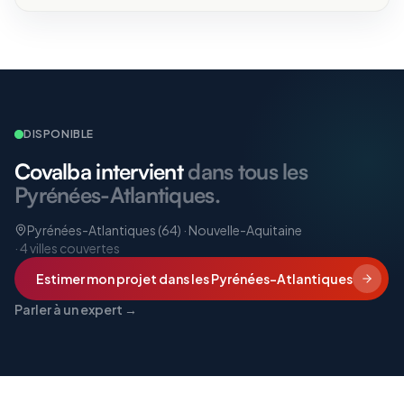
DISPONIBLE
Covalba intervient
dans tous les
Pyrénées-Atlantiques.
Pyrénées-Atlantiques (64) · Nouvelle-Aquitaine
·
4
villes couvertes
Estimer mon projet
dans les Pyrénées-Atlantiques
Parler à un expert →