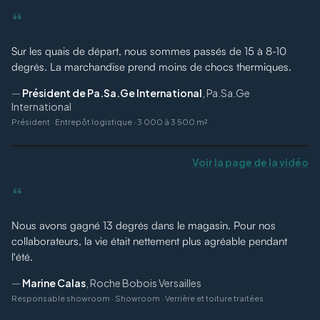
“
Sur les quais de départ, nous sommes passés de 15 à 8-10
degrés. La marchandise prend moins de chocs thermiques.
—
Président de Pa.Sa.Ge International
,
Pa.Sa.Ge
International
Président
·
Entrepôt logistique · 3 000 à 3 500 m²
Voir la page de la vidéo
“
Nous avons gagné 13 degrés dans le magasin. Pour nos
collaborateurs, la vie était nettement plus agréable pendant
l'été.
—
Marine Calas
,
Roche Bobois Versailles
Responsable showroom
·
Showroom · Verrière et toiture traitées