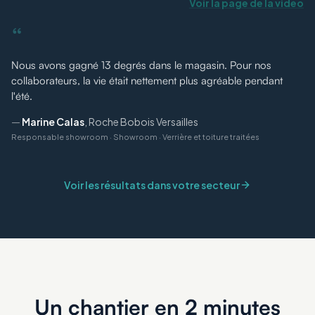
Voir la page de la vidéo
“
Nous avons gagné 13 degrés dans le magasin. Pour nos
collaborateurs, la vie était nettement plus agréable pendant
l'été.
—
Marine Calas
,
Roche Bobois Versailles
Responsable showroom
·
Showroom · Verrière et toiture traitées
Voir les résultats dans votre secteur
Un chantier en 2 minutes