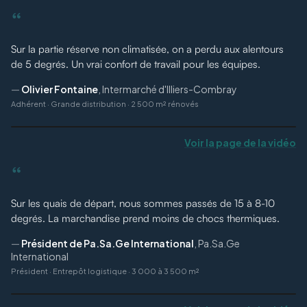
“
Sur la partie réserve non climatisée, on a perdu aux alentours
de 5 degrés. Un vrai confort de travail pour les équipes.
—
Olivier Fontaine
,
Intermarché d'Illiers-Combray
Adhérent
·
Grande distribution · 2 500 m² rénovés
Voir la page de la vidéo
“
Sur les quais de départ, nous sommes passés de 15 à 8-10
degrés. La marchandise prend moins de chocs thermiques.
—
Président de Pa.Sa.Ge International
,
Pa.Sa.Ge
International
Président
·
Entrepôt logistique · 3 000 à 3 500 m²