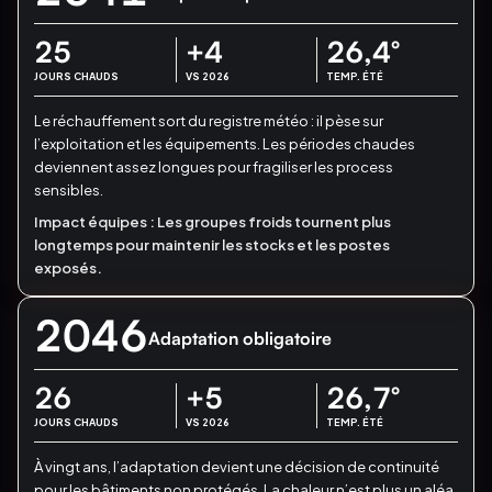
25
+4
26,4
°
JOURS CHAUDS
VS 2026
TEMP. ÉTÉ
Le réchauffement sort du registre météo : il pèse sur
l’exploitation et les équipements.
Les périodes chaudes
deviennent assez longues pour fragiliser les process
sensibles.
Impact équipes :
Les groupes froids tournent plus
longtemps pour maintenir les stocks et les postes
exposés.
2046
Adaptation obligatoire
26
+5
26,7
°
JOURS CHAUDS
VS 2026
TEMP. ÉTÉ
À vingt ans, l’adaptation devient une décision de continuité
pour les bâtiments non protégés.
La chaleur n’est plus un aléa