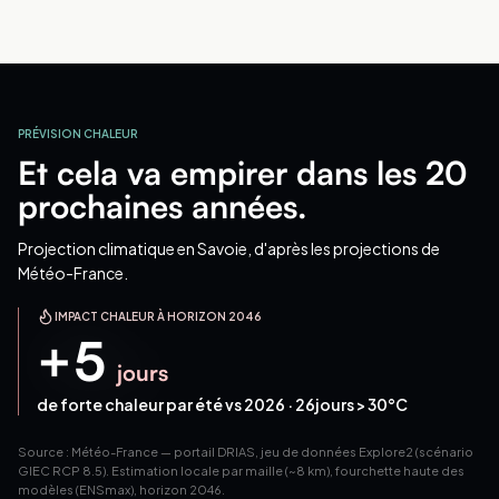
PRÉVISION CHALEUR
Et cela va empirer dans les 20
prochaines années.
Projection climatique
en Savoie
, d'après les projections de
Météo-France.
IMPACT CHALEUR À HORIZON 2046
+
5
jours
de forte chaleur par été vs 2026 ·
26
jours > 30°C
Source : Météo-France — portail DRIAS, jeu de données Explore2 (scénario
GIEC RCP 8.5). Estimation locale par maille (~8 km), fourchette haute des
modèles (ENSmax), horizon 2046.