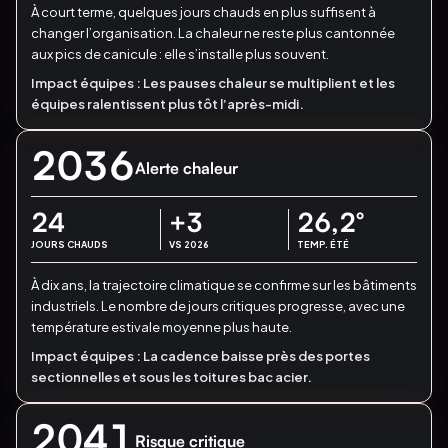
À court terme, quelques jours chauds en plus suffisent à
changer l’organisation.
La chaleur ne reste plus cantonnée
aux pics de canicule : elle s’installe plus souvent.
Impact équipes :
Les pauses chaleur se multiplient et les
équipes ralentissent plus tôt l’après-midi.
2036
Alerte chaleur
24
+3
26,2
°
JOURS CHAUDS
VS 2026
TEMP. ÉTÉ
À dix ans, la trajectoire climatique se confirme sur les bâtiments
industriels.
Le nombre de jours critiques progresse, avec une
température estivale moyenne plus haute.
Impact équipes :
La cadence baisse près des portes
sectionnelles et sous les toitures bac acier.
2041
Risque critique