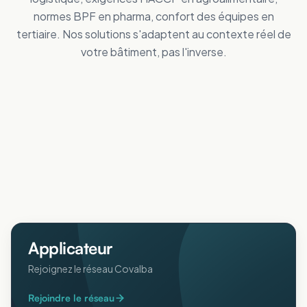
normes BPF en pharma, confort des équipes en
tertiaire. Nos solutions s'adaptent au contexte réel de
votre bâtiment, pas l'inverse.
Tertiaire
Distribution
Améliorez le confort des personnes
Industrie
Réduisez vos dépenses de froid
Logistique
Maîtrisez vos coûts d'énergie
Collectivités
Réduisez vos dépenses de froid
Agricole
Améliorez le confort intérieur en été
ERP
Protégez animaux et récoltes de la chaleur
Pharmaceutique
Accueillez votre public au frais
Aéronautique
Respectez vos normes BPF au frais
Protégez vos process sensibles
Applicateur
Rejoignez le réseau Covalba
Rejoindre le réseau