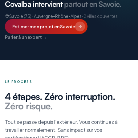
Covalba intervient
partout en Savoie.
Savoie (73) · Auvergne-Rhône-Alpes
·
2
villes couvertes
Estimer mon projet
en Savoie
Parler à un expert →
LE PROCESS
4 étapes. Zéro interruption.
Zéro risque.
Tout se passe depuis l'extérieur. Vous continuez à
travailler normalement. Sans impact sur vos
certifications (HACCP, BPF).