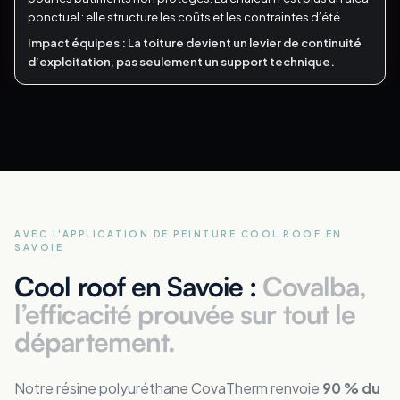
ponctuel : elle structure les coûts et les contraintes d’été.
Impact équipes :
La toiture devient un levier de continuité
d’exploitation, pas seulement un support technique.
AVEC L'APPLICATION DE PEINTURE COOL ROOF
EN
SAVOIE
Cool roof en Savoie :
Covalba,
l’efficacité prouvée sur tout le
département.
Notre résine polyuréthane CovaTherm renvoie
90 % du