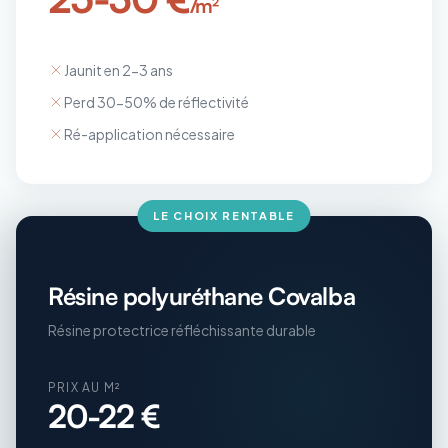
/m²
Jaunit en 2-3 ans
Perd 30-50% de réflectivité
Ré-application nécessaire
LE CHOIX RENTABLE
Résine polyuréthane Covalba
Résine protectrice réfléchissante durable
PRIX AU M²
20-22 €