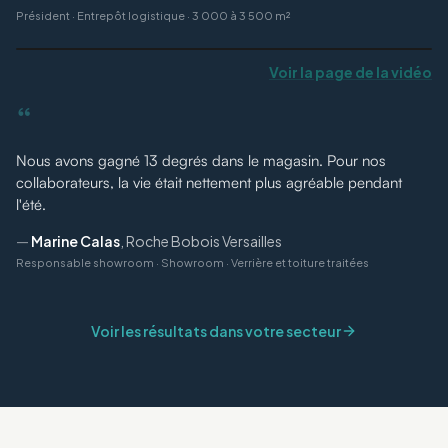
Président
·
Entrepôt logistique · 3 000 à 3 500 m²
Voir la page de la vidéo
“
Nous avons gagné 13 degrés dans le magasin. Pour nos
collaborateurs, la vie était nettement plus agréable pendant
l'été.
—
Marine Calas
,
Roche Bobois Versailles
Responsable showroom
·
Showroom · Verrière et toiture traitées
Voir les résultats dans votre secteur