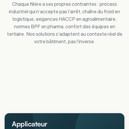
Chaque filière a ses propres contraintes : process
industriel qui n'accepte pas l'arrêt, chaîne du froid en
logistique, exigences HACCP en agroalimentaire,
normes BPF en pharma, confort des équipes en
tertiaire. Nos solutions s'adaptent au contexte réel de
votre bâtiment, pas l'inverse.
Tertiaire
Distribution
Améliorez le confort des personnes
Industrie
Réduisez vos dépenses de froid
Logistique
Maîtrisez vos coûts d'énergie
Collectivités
Réduisez vos dépenses de froid
Agricole
Améliorez le confort intérieur en été
ERP
Protégez animaux et récoltes de la chaleur
Pharmaceutique
Accueillez votre public au frais
Aéronautique
Respectez vos normes BPF au frais
Protégez vos process sensibles
Applicateur