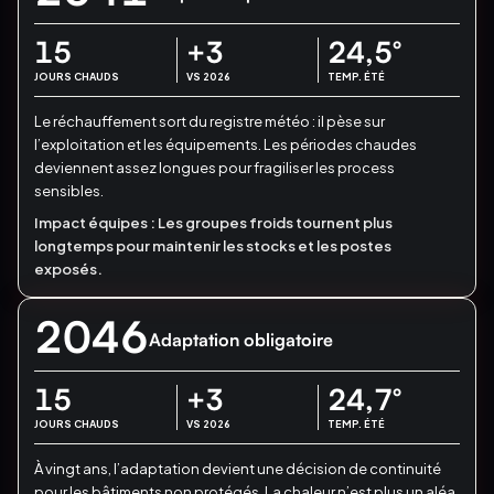
15
+3
24,5
°
JOURS CHAUDS
VS 2026
TEMP. ÉTÉ
Le réchauffement sort du registre météo : il pèse sur
l’exploitation et les équipements.
Les périodes chaudes
deviennent assez longues pour fragiliser les process
sensibles.
Impact équipes :
Les groupes froids tournent plus
longtemps pour maintenir les stocks et les postes
exposés.
2046
Adaptation obligatoire
15
+3
24,7
°
JOURS CHAUDS
VS 2026
TEMP. ÉTÉ
À vingt ans, l’adaptation devient une décision de continuité
pour les bâtiments non protégés.
La chaleur n’est plus un aléa