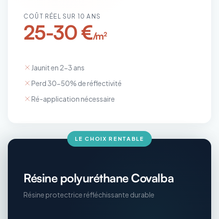
COÛT RÉEL SUR 10 ANS
25-30 €
/m²
Jaunit en 2-3 ans
Perd 30-50% de réflectivité
Ré-application nécessaire
LE CHOIX RENTABLE
Résine polyuréthane Covalba
Résine protectrice réfléchissante durable