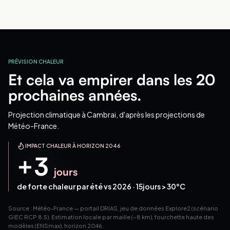
PRÉVISION CHALEUR
Et cela va empirer dans les 20
prochaines années.
Projection climatique
à Cambrai
, d'après les projections de
Météo-France.
IMPACT CHALEUR À HORIZON 2046
+
3
jours
de forte chaleur par été vs 2026 ·
15
jours > 30°C
Source : Météo-France — portail DRIAS, jeu de données Explore2 (scénario
GIEC RCP 8.5). Estimation locale par maille (~8 km), fourchette haute des
modèles (ENSmax), horizon 2046.