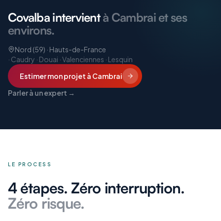
Covalba intervient
à Cambrai et ses
environs.
Nord (59) · Hauts-de-France
·
Caudry · Douai · Valenciennes · Lesquin
Estimer mon projet
à Cambrai
Parler à un expert →
LE PROCESS
4 étapes. Zéro interruption.
Zéro risque.