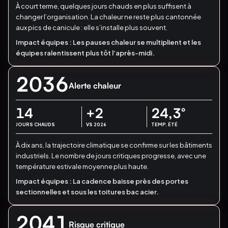
À court terme, quelques jours chauds en plus suffisent à
changer l’organisation.
La chaleur ne reste plus cantonnée
aux pics de canicule : elle s’installe plus souvent.
Impact équipes :
Les pauses chaleur se multiplient et les
équipes ralentissent plus tôt l’après-midi.
2036
Alerte chaleur
14
+2
24,3
°
JOURS CHAUDS
VS 2026
TEMP. ÉTÉ
À dix ans, la trajectoire climatique se confirme sur les bâtiments
industriels.
Le nombre de jours critiques progresse, avec une
température estivale moyenne plus haute.
Impact équipes :
La cadence baisse près des portes
sectionnelles et sous les toitures bac acier.
2041
Risque critique