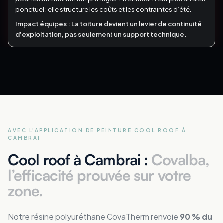
ponctuel : elle structure les coûts et les contraintes d’été.
Impact équipes :
La toiture devient un levier de continuité
d’exploitation, pas seulement un support technique.
AVEC L'APPLICATION DE PEINTURE COOL ROOF
À
CAMBRAI
Cool roof à Cambrai :
Covalba,
l’efficacité prouvée sur votre
zone.
Notre résine polyuréthane CovaTherm renvoie
90 % du