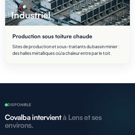
LENS
Industriel
Production sous toiture chaude
Sites de production et sous-traitants du bassin minier :
des halles métalliques où la chaleur entre par le toit.
DISPONIBLE
Covalba intervient
à Lens et ses
environs.