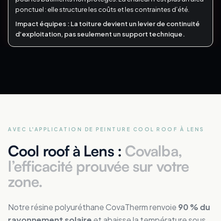
ponctuel : elle structure les coûts et les contraintes d’été.
Impact équipes :
La toiture devient un levier de continuité
d’exploitation, pas seulement un support technique.
AVEC L'APPLICATION DE PEINTURE COOL ROOF
À LENS
Cool roof à Lens :
Covalba,
l’efficacité prouvée sur votre
zone.
Notre résine polyuréthane CovaTherm renvoie
90 % du
rayonnement solaire
et abaisse la température sous