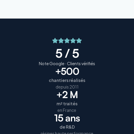
5 / 5
Note Google · Clients vérifiés
+500
chantiers réalisés
depuis 2011
+2 M
m² traités
en France
15 ans
de R&D
résines haute performance