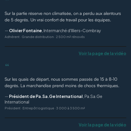
“
Sur la partie réserve non climatisée, on a perdu aux alentours
de 5 degrés. Un vrai confort de travail pour les équipes.
—
Olivier Fontaine
,
Intermarché d'Illiers-Combray
Adhérent
·
Grande distribution · 2 500 m² rénovés
Voir la page de la vidéo
“
Sur les quais de départ, nous sommes passés de 15 à 8-10
degrés. La marchandise prend moins de chocs thermiques.
—
Président de Pa.Sa.Ge International
,
Pa.Sa.Ge
International
Président
·
Entrepôt logistique · 3 000 à 3 500 m²
Voir la page de la vidéo