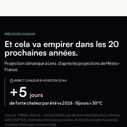
PRÉVISION CHALEUR
Et cela va empirer dans les 20
prochaines années.
Projection climatique
à Lens
, d'après les projections de Météo-
France.
IMPACT CHALEUR À HORIZON 2046
+
5
jours
de forte chaleur par été vs 2026 ·
15
jours > 30°C
Source : Météo-France — portail DRIAS, jeu de données Explore2 (scénario
GIEC RCP 8.5). Estimation locale par maille (~8 km), fourchette haute des
modèles (ENSmax), horizon 2046.