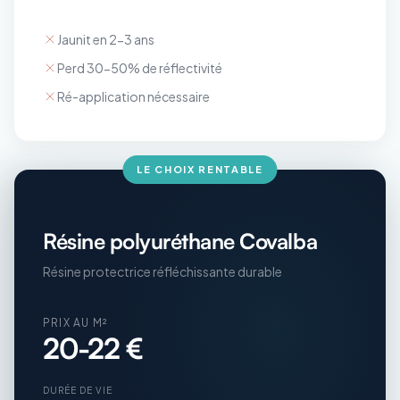
Jaunit en 2-3 ans
Perd 30-50% de réflectivité
Ré-application nécessaire
LE CHOIX RENTABLE
Résine polyuréthane Covalba
Résine protectrice réfléchissante durable
PRIX AU M²
20-22 €
DURÉE DE VIE