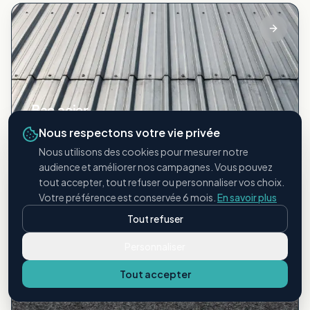
Bac acier
Toitures métalliques industrielles
Nous respectons votre vie privée
Nous utilisons des cookies pour mesurer notre
audience et améliorer nos campagnes. Vous pouvez
tout accepter, tout refuser ou personnaliser vos choix.
Votre préférence est conservée 6 mois.
En savoir plus
Tout refuser
Personnaliser
Tout accepter
Étanchéité bitumineuse
Membranes et revêtements bitume