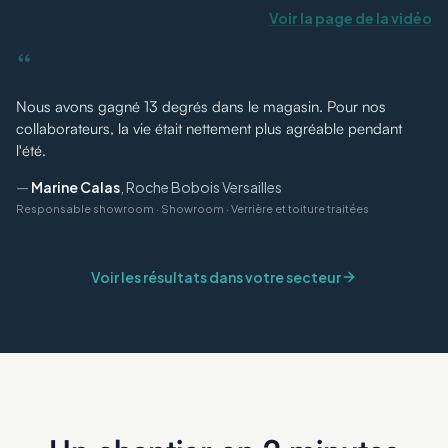
Voir la page de la vidéo
“
Nous avons gagné 13 degrés dans le magasin. Pour nos
collaborateurs, la vie était nettement plus agréable pendant
l'été.
—
Marine Calas
,
Roche Bobois Versailles
Responsable showroom
·
Showroom · Verrière et toiture traitées
Voir les résultats dans votre secteur