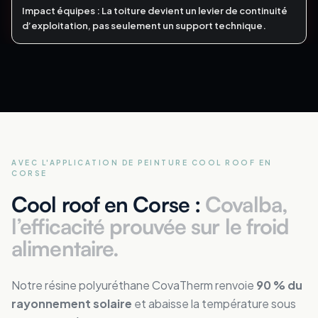
Impact équipes :
La toiture devient un levier de continuité
d’exploitation, pas seulement un support technique.
AVEC L'APPLICATION DE PEINTURE COOL ROOF
EN
CORSE
Cool roof en Corse :
Covalba,
l’efficacité prouvée sur le froid
alimentaire.
Notre résine polyuréthane CovaTherm renvoie
90 % du
rayonnement solaire
et abaisse la température sous