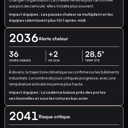
changer l’organisation.
La chaleur ne reste plus cantonnée
aux pics de canicule : elle s’installe plus souvent.
Impact équipes :
Les pauses chaleur se multiplient et les
équipes ralentissent plus tôt l’après-midi.
2036
Alerte chaleur
36
+2
28,5
°
JOURS CHAUDS
VS 2026
TEMP. ÉTÉ
À dix ans, la trajectoire climatique se confirme sur les bâtiments
industriels.
Le nombre de jours critiques progresse, avec une
température estivale moyenne plus haute.
Impact équipes :
La cadence baisse près des portes
sectionnelles et sous les toitures bac acier.
2041
Risque critique