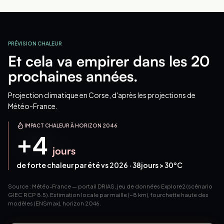
PRÉVISION CHALEUR
Et cela va empirer dans les 20
prochaines années.
Projection climatique
en Corse
, d'après les projections de
Météo-France.
IMPACT CHALEUR À HORIZON 2046
+
4
jours
de forte chaleur par été vs 2026 ·
38
jours > 30°C
Source : Météo-France — portail DRIAS, jeu de données Explore2 (scénario
GIEC RCP 8.5). Estimation locale par maille (~8 km), fourchette haute des
modèles (ENSmax), horizon 2046.