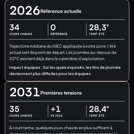
2026
Référence actuelle
34
0
28,3
°
JOURS CHAUDS
RÉFÉRENCE
TEMP. ÉTÉ
Trajectoire médiane du GIEC appliquée à votre zone : l’été
actuel sert de point de départ.
Les journées au-dessus de
30°C existent déjà dans le calendrier d’exploitation.
Impact équipes :
Sur les quais exposés, les fins de journée
deviennent plus difficiles pour les équipes.
2031
Premières tensions
35
+1
28,4
°
JOURS CHAUDS
VS 2026
TEMP. ÉTÉ
À court terme, quelques jours chauds en plus suffisent à