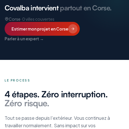
Covalba intervient
partout en Corse.
Corse
·
0
villes couvertes
Estimer mon projet
en Corse
Parler à un expert →
LE PROCESS
4 étapes. Zéro interruption.
Zéro risque.
Tout se passe depuis l'extérieur. Vous continuez à
travailler normalement. Sans impact sur vos