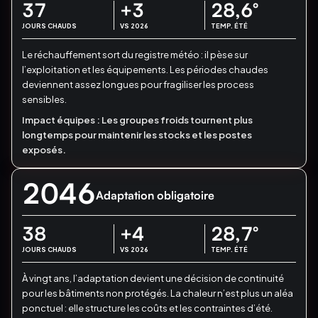
37
+3
28,6
°
JOURS CHAUDS
VS 2026
TEMP. ÉTÉ
Le réchauffement sort du registre météo : il pèse sur
l’exploitation et les équipements.
Les périodes chaudes
deviennent assez longues pour fragiliser les process
sensibles.
Impact équipes :
Les groupes froids tournent plus
longtemps pour maintenir les stocks et les postes
exposés.
2046
Adaptation obligatoire
38
+4
28,7
°
JOURS CHAUDS
VS 2026
TEMP. ÉTÉ
À vingt ans, l’adaptation devient une décision de continuité
pour les bâtiments non protégés.
La chaleur n’est plus un aléa
ponctuel : elle structure les coûts et les contraintes d’été.