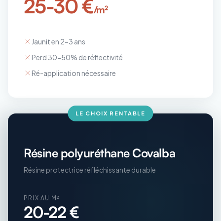
25-30 €
/m²
Jaunit en 2-3 ans
Perd 30-50% de réflectivité
Ré-application nécessaire
LE CHOIX RENTABLE
Résine polyuréthane Covalba
Résine protectrice réfléchissante durable
PRIX AU M²
20-22 €