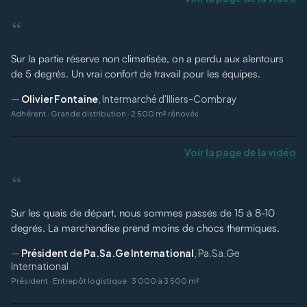
“
Sur la partie réserve non climatisée, on a perdu aux alentours
de 5 degrés. Un vrai confort de travail pour les équipes.
—
Olivier Fontaine
,
Intermarché d'Illiers-Combray
Adhérent
·
Grande distribution · 2 500 m² rénovés
Voir la page de la vidéo
“
Sur les quais de départ, nous sommes passés de 15 à 8-10
degrés. La marchandise prend moins de chocs thermiques.
—
Président de Pa.Sa.Ge International
,
Pa.Sa.Ge
International
Président
·
Entrepôt logistique · 3 000 à 3 500 m²