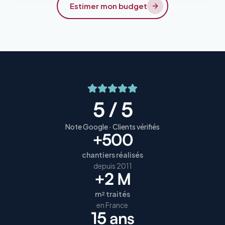
Estimer mon budget
5 / 5
Note Google · Clients vérifiés
+500
chantiers réalisés
depuis 2011
+2 M
m² traités
en France
15 ans