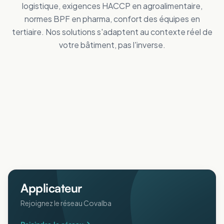
logistique, exigences HACCP en agroalimentaire,
normes BPF en pharma, confort des équipes en
tertiaire. Nos solutions s'adaptent au contexte réel de
votre bâtiment, pas l'inverse.
Tertiaire
Distribution
Améliorez le confort des personnes
Industrie
Réduisez vos dépenses de froid
Logistique
Maîtrisez vos coûts d'énergie
Collectivités
Réduisez vos dépenses de froid
Agricole
Améliorez le confort intérieur en été
ERP
Protégez animaux et récoltes de la chaleur
Pharmaceutique
Accueillez votre public au frais
Aéronautique
Respectez vos normes BPF au frais
Protégez vos process sensibles
Applicateur
Rejoignez le réseau Covalba