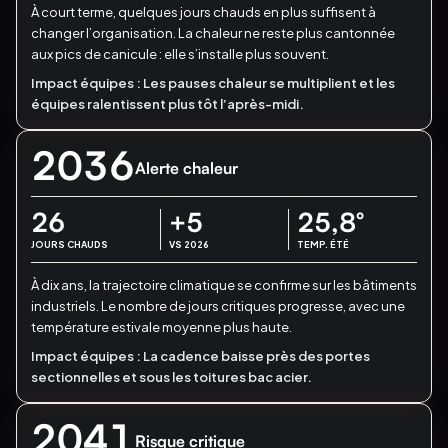
À court terme, quelques jours chauds en plus suffisent à
changer l’organisation.
La chaleur ne reste plus cantonnée
aux pics de canicule : elle s’installe plus souvent.
Impact équipes :
Les pauses chaleur se multiplient et les
équipes ralentissent plus tôt l’après-midi.
2036
Alerte chaleur
26
+5
25,8
°
JOURS CHAUDS
VS 2026
TEMP. ÉTÉ
À dix ans, la trajectoire climatique se confirme sur les bâtiments
industriels.
Le nombre de jours critiques progresse, avec une
température estivale moyenne plus haute.
Impact équipes :
La cadence baisse près des portes
sectionnelles et sous les toitures bac acier.
2041
Risque critique