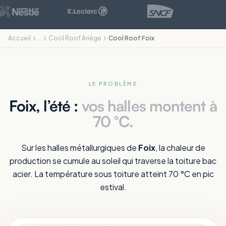
Accueil
…
Cool Roof Ariège
Cool Roof Foix
LE PROBLÈME
Foix, l’été :
vos halles montent à
70 °C.
Sur les halles métallurgiques de
Foix
, la chaleur de
production se cumule au soleil qui traverse la toiture bac
acier. La température sous toiture atteint 70 °C en pic
estival.