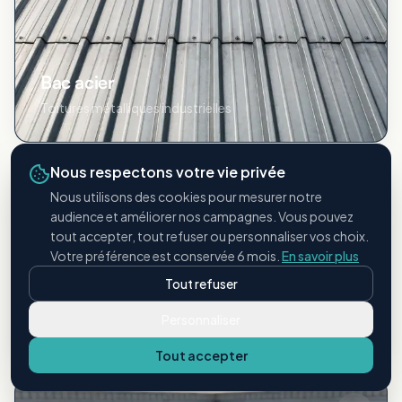
Bac acier
Toitures métalliques industrielles
Nous respectons votre vie privée
Nous utilisons des cookies pour mesurer notre
audience et améliorer nos campagnes. Vous pouvez
tout accepter, tout refuser ou personnaliser vos choix.
Votre préférence est conservée 6 mois.
En savoir plus
Tout refuser
Étanchéité bitumineuse
Personnaliser
Membranes et revêtements bitume
Tout accepter