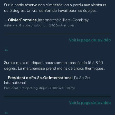
Sur la partie réserve non climatisée, on a perdu aux alentours
de 5 degrés. Un vrai confort de travail pour les équipes.
—
Olivier Fontaine
,
Intermarché d'Illiers-Combray
Adhérent
·
Grande distribution · 2 500 m² rénovés
Voir la page de la vidéo
“
Sur les quais de départ, nous sommes passés de 15 à 8-10
degrés. La marchandise prend moins de chocs thermiques.
—
Président de Pa.Sa.Ge International
,
Pa.Sa.Ge
International
Président
·
Entrepôt logistique · 3 000 à 3 500 m²
Voir la page de la vidéo