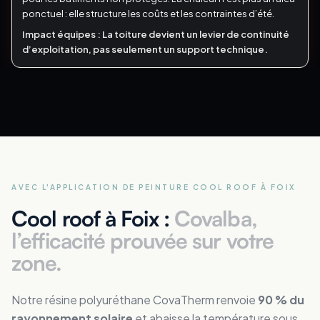
ponctuel : elle structure les coûts et les contraintes d’été.
Impact équipes :
La toiture devient un levier de continuité
d’exploitation, pas seulement un support technique.
AVEC L'APPLICATION DE PEINTURE COOL ROOF
À FOIX
Cool roof à Foix :
Covalba,
l’efficacité prouvée sur votre
zone.
Notre résine polyuréthane CovaTherm renvoie
90 % du
rayonnement solaire
et abaisse la température sous