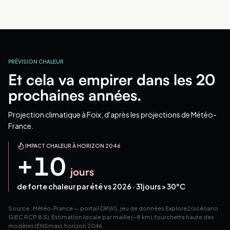
PRÉVISION CHALEUR
Et cela va empirer dans les 20
prochaines années.
Projection climatique
à Foix
, d'après les projections de Météo-
France.
IMPACT CHALEUR À HORIZON 2046
+
10
jours
de forte chaleur par été vs 2026 ·
31
jours > 30°C
Source : Météo-France — portail DRIAS, jeu de données Explore2 (scénario
GIEC RCP 8.5). Estimation locale par maille (~8 km), fourchette haute des
modèles (ENSmax), horizon 2046.