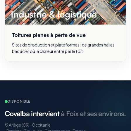
FOIX
Industrie & logistique
Toitures planes à perte de vue
Sites de production et plateformes : de grandes halles
bac acier où la chaleur entre par le toit.
DISPONIBLE
Covalba intervient
à Foix et ses environs.
Ariège (09) · Occitanie
·
Pamiers · Toulouse · Carcassonne · Tarbes