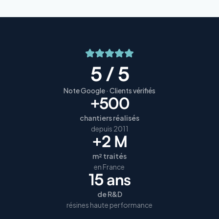
5 / 5
Note Google · Clients vérifiés
+500
chantiers réalisés
depuis 2011
+2 M
m² traités
en France
15 ans
de R&D
résines haute performance