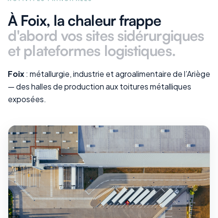
À Foix
, la chaleur frappe
d'abord vos
sites sidérurgiques
et plateformes logistiques
.
Foix
: métallurgie, industrie et agroalimentaire de l’Ariège
— des halles de production aux toitures métalliques
exposées.