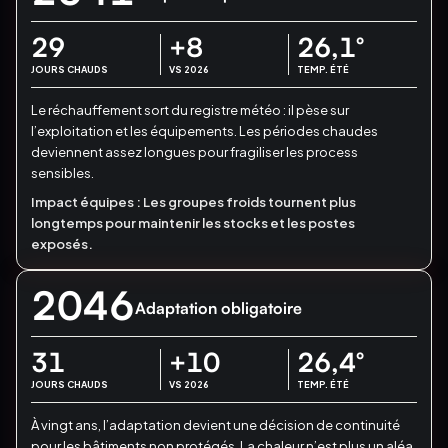
29
+8
26,1
°
JOURS CHAUDS
VS 2026
TEMP. ÉTÉ
Le réchauffement sort du registre météo : il pèse sur
l’exploitation et les équipements.
Les périodes chaudes
deviennent assez longues pour fragiliser les process
sensibles.
Impact équipes :
Les groupes froids tournent plus
longtemps pour maintenir les stocks et les postes
exposés.
2046
Adaptation obligatoire
31
+10
26,4
°
JOURS CHAUDS
VS 2026
TEMP. ÉTÉ
À vingt ans, l’adaptation devient une décision de continuité
pour les bâtiments non protégés.
La chaleur n’est plus un aléa