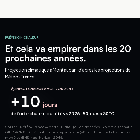
PRÉVISION CHALEUR
Et cela va empirer dans les 20
prochaines années.
Projection climatique
à Montauban
, d'après les projections de
Météo-France.
IMPACT CHALEUR À HORIZON 2046
+
10
jours
de forte chaleur par été vs 2026 ·
50
jours > 30°C
Source : Météo-France — portail DRIAS, jeu de données Explore2 (scénario
GIEC RCP 8.5). Estimation locale par maille (~8 km), fourchette haute des
modèles (ENSmax), horizon 2046.