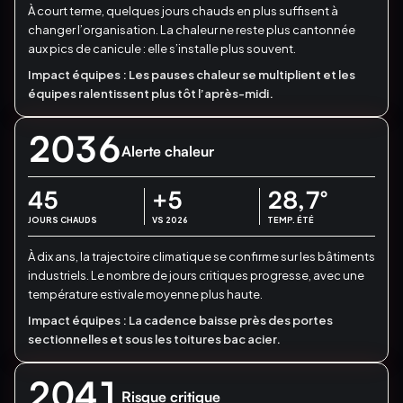
À court terme, quelques jours chauds en plus suffisent à
changer l’organisation.
La chaleur ne reste plus cantonnée
aux pics de canicule : elle s’installe plus souvent.
Impact équipes :
Les pauses chaleur se multiplient et les
équipes ralentissent plus tôt l’après-midi.
2036
Alerte chaleur
45
+5
28,7
°
JOURS CHAUDS
VS 2026
TEMP. ÉTÉ
À dix ans, la trajectoire climatique se confirme sur les bâtiments
industriels.
Le nombre de jours critiques progresse, avec une
température estivale moyenne plus haute.
Impact équipes :
La cadence baisse près des portes
sectionnelles et sous les toitures bac acier.
2041
Risque critique