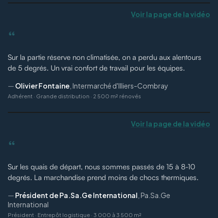
Voir la page de la vidéo
“
Sur la partie réserve non climatisée, on a perdu aux alentours
de 5 degrés. Un vrai confort de travail pour les équipes.
—
Olivier Fontaine
,
Intermarché d'Illiers-Combray
Adhérent
·
Grande distribution · 2 500 m² rénovés
Voir la page de la vidéo
“
Sur les quais de départ, nous sommes passés de 15 à 8-10
degrés. La marchandise prend moins de chocs thermiques.
—
Président de Pa.Sa.Ge International
,
Pa.Sa.Ge
International
Président
·
Entrepôt logistique · 3 000 à 3 500 m²