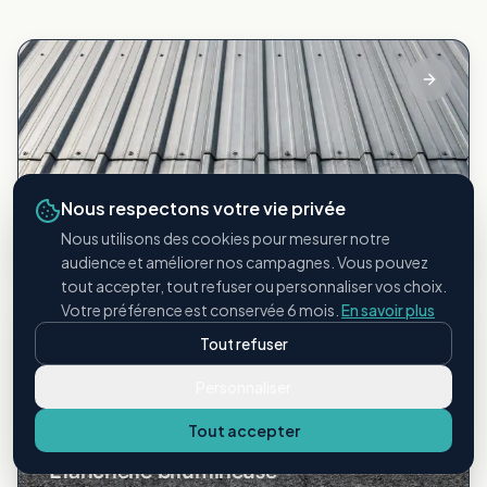
Bac acier
Nous respectons votre vie privée
Toitures métalliques industrielles
Nous utilisons des cookies pour mesurer notre
audience et améliorer nos campagnes. Vous pouvez
tout accepter, tout refuser ou personnaliser vos choix.
Votre préférence est conservée 6 mois.
En savoir plus
Tout refuser
Personnaliser
Tout accepter
Étanchéité bitumineuse