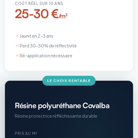
COÛT RÉEL SUR 10 ANS
25-30 €
/m²
Jaunit en 2-3 ans
Perd 30-50% de réflectivité
Ré-application nécessaire
LE CHOIX RENTABLE
Résine polyuréthane Covalba
Résine protectrice réfléchissante durable
PRIX AU M²