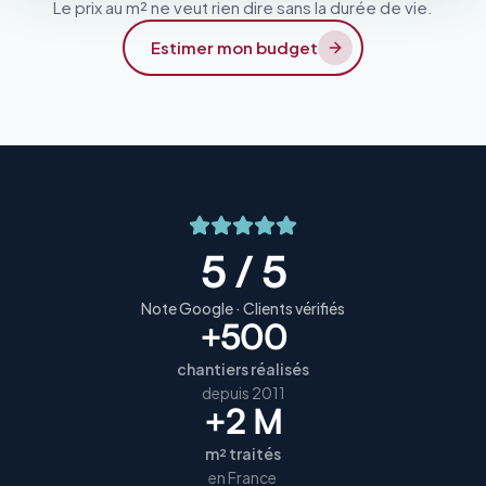
Le prix au m² ne veut rien dire sans la durée de vie.
Estimer mon budget
5 / 5
Note Google · Clients vérifiés
+500
chantiers réalisés
depuis 2011
+2 M
m² traités
en France