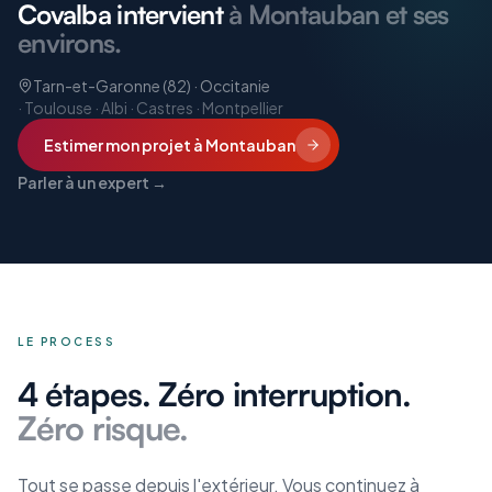
Covalba intervient
à Montauban et ses
environs.
Tarn-et-Garonne (82) · Occitanie
·
Toulouse · Albi · Castres · Montpellier
Estimer mon projet
à Montauban
Parler à un expert →
LE PROCESS
4 étapes. Zéro interruption.
Zéro risque.
Tout se passe depuis l'extérieur. Vous continuez à