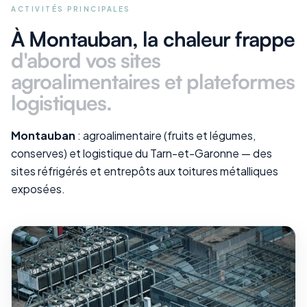
ACTIVITÉS PRINCIPALES
À Montauban
, la chaleur frappe
d'abord vos
sites
agroalimentaires et plateformes
logistiques
.
Montauban
: agroalimentaire (fruits et légumes,
conserves) et logistique du Tarn-et-Garonne — des
sites réfrigérés et entrepôts aux toitures métalliques
exposées.