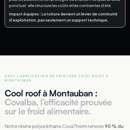
ponctuel : elle structure les coûts et les contraintes d’été.
Impact équipes :
La toiture devient un levier de continuité
d’exploitation, pas seulement un support technique.
AVEC L'APPLICATION DE PEINTURE COOL ROOF
À
MONTAUBAN
Cool roof à Montauban :
Covalba, l’efficacité prouvée
sur le froid alimentaire.
Notre résine polyuréthane CovaTherm renvoie
90 % du