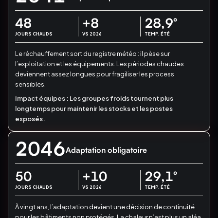
48
+8
28,9
°
JOURS CHAUDS
VS 2026
TEMP. ÉTÉ
Le réchauffement sort du registre météo : il pèse sur
l’exploitation et les équipements.
Les périodes chaudes
deviennent assez longues pour fragiliser les process
sensibles.
Impact équipes :
Les groupes froids tournent plus
longtemps pour maintenir les stocks et les postes
exposés.
2046
Adaptation obligatoire
50
+10
29,1
°
JOURS CHAUDS
VS 2026
TEMP. ÉTÉ
À vingt ans, l’adaptation devient une décision de continuité
pour les bâtiments non protégés.
La chaleur n’est plus un aléa