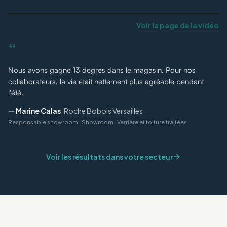
Voir la page de la vidéo
“
Nous avons gagné 13 degrés dans le magasin. Pour nos
collaborateurs, la vie était nettement plus agréable pendant
l'été.
—
Marine Calas
,
Roche Bobois Versailles
Responsable showroom
·
Showroom · Verrière et toiture traitées
Voir les résultats dans votre secteur