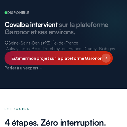
DISPONIBLE
Covalba intervient
sur la plateforme
Garonor et ses environs.
Seine-Saint-Denis (93) · Île-de-France
·
Aulnay-sous-Bois · Tremblay-en-France · Drancy · Bobigny
Estimer mon projet
sur la plateforme Garonor
Parler à un expert →
LE PROCESS
4 étapes. Zéro interruption.