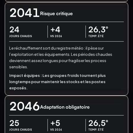
2041
Risque critique
24
+4
26,3
°
JOURS CHAUDS
VS 2026
TEMP. ÉTÉ
Le réchauffement sort du registre météo : il pèse sur
l’exploitation et les équipements.
Les périodes chaudes
deviennent assez longues pour fragiliser les process
sensibles.
Impact équipes :
Les groupes froids tournent plus
longtemps pour maintenir les stocks et les postes
exposés.
2046
Adaptation obligatoire
25
+5
26,5
°
JOURS CHAUDS
VS 2026
TEMP. ÉTÉ