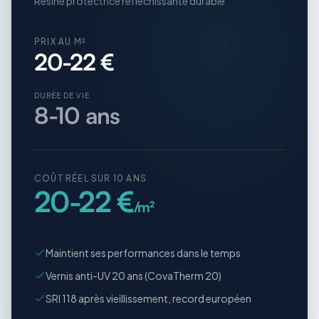
Résine protectrice réfléchissante durable
PRIX AU M²
20-22 €
DURÉE DE VIE
8-10 ans
COÛT RÉEL SUR 10 ANS
20-22 €
/m²
Maintient ses performances dans le temps
Vernis anti-UV 20 ans (CovaTherm 20)
SRI 118 après vieillissement, record européen