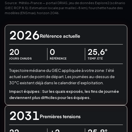
Source : Météo-France — portail DRIAS, jeu de données Explore2 (scénario
GIEC RCP 8.5). Estimation locale par maille (~8 km), fourchette haute des
modèles (ENSmax), horizon 2046.
2026
Référence actuelle
20
0
25,6
°
JOURS CHAUDS
RÉFÉRENCE
TEMP. ÉTÉ
Trajectoire médiane du GIEC appliquée à votre zone : l’été
actuel sert de point de départ.
Les journées au-dessus de
30°C existent déjà dans le calendrier d’exploitation.
Impact équipes :
Sur les quais exposés, les fins de journée
deviennent plus difficiles pour les équipes.
2031
Premières tensions