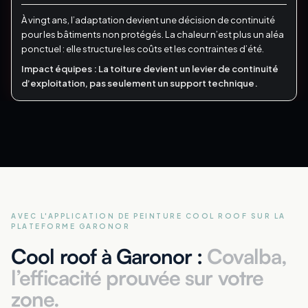
À vingt ans, l’adaptation devient une décision de continuité
pour les bâtiments non protégés.
La chaleur n’est plus un aléa
ponctuel : elle structure les coûts et les contraintes d’été.
Impact équipes :
La toiture devient un levier de continuité
d’exploitation, pas seulement un support technique.
AVEC L'APPLICATION DE PEINTURE COOL ROOF
SUR LA
PLATEFORME GARONOR
Cool roof à Garonor :
Covalba,
l’efficacité prouvée sur votre
zone.