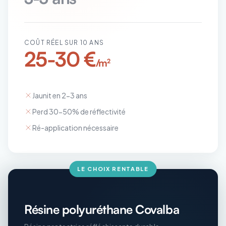
COÛT RÉEL SUR 10 ANS
25-30 €
/m²
Jaunit en 2-3 ans
Perd 30-50% de réflectivité
Ré-application nécessaire
LE CHOIX RENTABLE
Résine polyuréthane Covalba