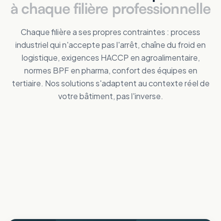
à chaque filière professionnelle
Chaque filière a ses propres contraintes : process
industriel qui n'accepte pas l'arrêt, chaîne du froid en
logistique, exigences HACCP en agroalimentaire,
normes BPF en pharma, confort des équipes en
tertiaire. Nos solutions s'adaptent au contexte réel de
votre bâtiment, pas l'inverse.
Tertiaire
Distribution
Améliorez le confort des personnes
Industrie
Réduisez vos dépenses de froid
Logistique
Maîtrisez vos coûts d'énergie
Collectivités
Réduisez vos dépenses de froid
Agricole
Améliorez le confort intérieur en été
ERP
Protégez animaux et récoltes de la chaleur
Pharmaceutique
Accueillez votre public au frais
Aéronautique
Respectez vos normes BPF au frais
Protégez vos process sensibles