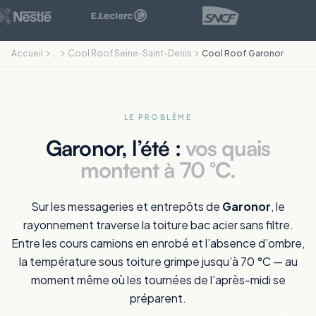
Accueil
…
Cool Roof Seine-Saint-Denis
Cool Roof Garonor
LE PROBLÈME
Garonor, l’été :
vos quais
montent à 70 °C.
Sur les messageries et entrepôts de
Garonor
, le
rayonnement traverse la toiture bac acier sans filtre.
Entre les cours camions en enrobé et l’absence d’ombre,
la température sous toiture grimpe jusqu’à 70 °C — au
moment même où les tournées de l’après-midi se
préparent.