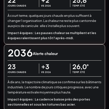
22
+2
25,8
°
JOURS CHAUDS
VS 2026
TEMP. ÉTÉ
À court terme, quelques jours chauds en plus suffisent à
changer l’organisation.
La chaleur ne reste plus cantonnée
aux pics de canicule : elle s’installe plus souvent.
Impact équipes :
Les pauses chaleur se multiplient et les
équipes ralentissent plus tôt l’après-midi.
2036
Alerte chaleur
23
+3
26,0
°
JOURS CHAUDS
VS 2026
TEMP. ÉTÉ
À dix ans, la trajectoire climatique se confirme sur les bâtiments
industriels.
Le nombre de jours critiques progresse, avec une
température estivale moyenne plus haute.
Impact équipes :
La cadence baisse près des portes
sectionnelles et sous les toitures bac acier.