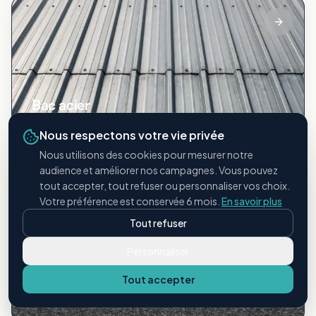
Bac acier
Toitures métalliques industrielles
Nous respectons votre vie privée
Nous utilisons des cookies pour mesurer notre
audience et améliorer nos campagnes. Vous pouvez
tout accepter, tout refuser ou personnaliser vos choix.
Votre préférence est conservée 6 mois.
En savoir plus
Tout refuser
Personnaliser
Étanchéité bitumineuse
Tout accepter
Membranes et revêtements bitume