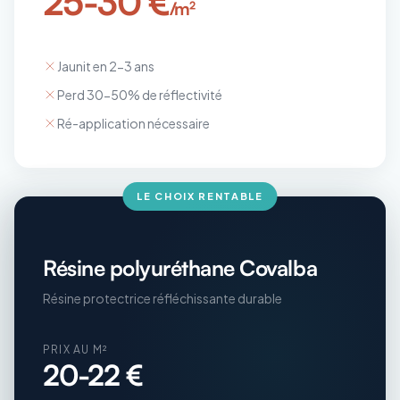
25-30 €
/m²
Jaunit en 2-3 ans
Perd 30-50% de réflectivité
Ré-application nécessaire
LE CHOIX RENTABLE
Résine polyuréthane Covalba
Résine protectrice réfléchissante durable
PRIX AU M²
20-22 €