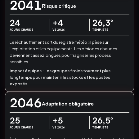
2041
Risque critique
24
+4
26,3
°
JOURS CHAUDS
VS 2026
TEMP. ÉTÉ
Le réchauffement sort du registre météo : il pèse sur
l’exploitation et les équipements.
Les périodes chaudes
deviennent assez longues pour fragiliser les process
sensibles.
Impact équipes :
Les groupes froids tournent plus
longtemps pour maintenir les stocks et les postes
exposés.
2046
Adaptation obligatoire
25
+5
26,5
°
JOURS CHAUDS
VS 2026
TEMP. ÉTÉ