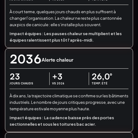
À court terme, quelques jours chauds en plus suffisent à
changer l’organisation.
La chaleur ne reste plus cantonnée
aux pics de canicule : elle s’installe plus souvent.
Impact équipes :
Les pauses chaleur se multiplient et les
équipes ralentissent plus tôt l’après-midi.
2036
Alerte chaleur
23
+3
26,0
°
JOURS CHAUDS
VS 2026
TEMP. ÉTÉ
À dix ans, la trajectoire climatique se confirme sur les bâtiments
industriels.
Le nombre de jours critiques progresse, avec une
température estivale moyenne plus haute.
Impact équipes :
La cadence baisse près des portes
sectionnelles et sous les toitures bac acier.