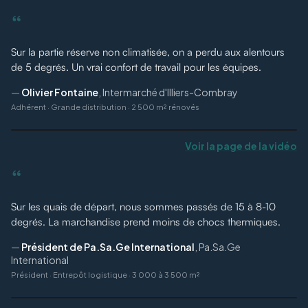
“
Sur la partie réserve non climatisée, on a perdu aux alentours
de 5 degrés. Un vrai confort de travail pour les équipes.
—
Olivier Fontaine
,
Intermarché d'Illiers-Combray
Adhérent
·
Grande distribution · 2 500 m² rénovés
Voir la page de la vidéo
“
Sur les quais de départ, nous sommes passés de 15 à 8-10
degrés. La marchandise prend moins de chocs thermiques.
—
Président de Pa.Sa.Ge International
,
Pa.Sa.Ge
International
Président
·
Entrepôt logistique · 3 000 à 3 500 m²