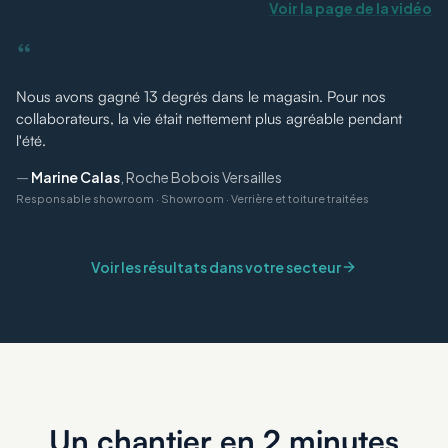
Voir la page de la vidéo
“
Nous avons gagné 13 degrés dans le magasin. Pour nos
collaborateurs, la vie était nettement plus agréable pendant
l'été.
—
Marine Calas
,
Roche Bobois Versailles
Responsable showroom
·
Showroom · Verrière et toiture traitées
Voir les résultats dans votre secteur
Un chantier en 2 minutes