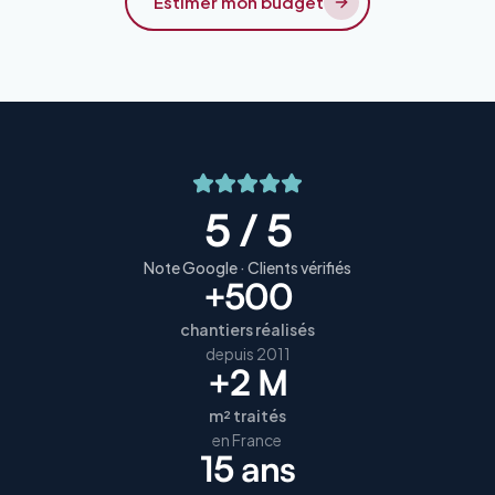
Estimer mon budget
5 / 5
Note Google · Clients vérifiés
+500
chantiers réalisés
depuis 2011
+2 M
m² traités
en France
15 ans