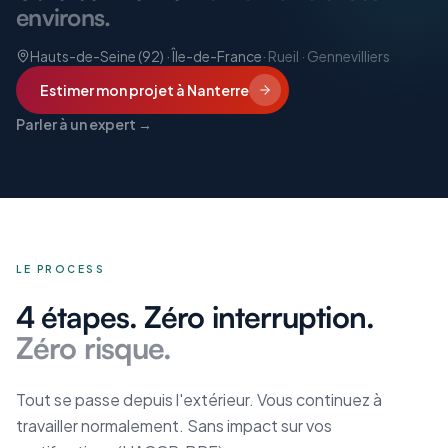
environs.
Hauts-de-Seine (92) · Île-de-France
·
Rueil · Gennevilliers
Estimer mon projet
à Nanterre
Parler à un expert →
LE PROCESS
4 étapes. Zéro interruption.
Zéro risque.
Tout se passe depuis l'extérieur. Vous continuez à
travailler normalement. Sans impact sur vos