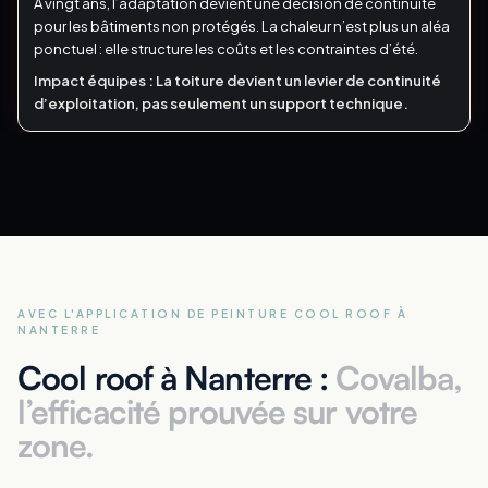
À vingt ans, l’adaptation devient une décision de continuité
pour les bâtiments non protégés.
La chaleur n’est plus un aléa
ponctuel : elle structure les coûts et les contraintes d’été.
Impact équipes :
La toiture devient un levier de continuité
d’exploitation, pas seulement un support technique.
AVEC L'APPLICATION DE PEINTURE COOL ROOF
À
NANTERRE
Cool roof à Nanterre :
Covalba,
l’efficacité prouvée sur votre
zone.