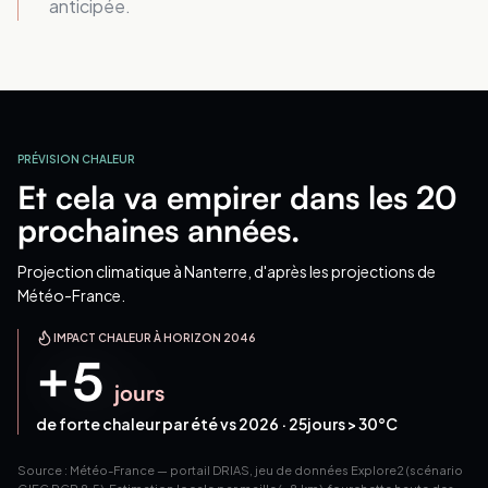
anticipée.
PRÉVISION CHALEUR
Et cela va empirer dans les 20
prochaines années.
Projection climatique
à Nanterre
, d'après les projections de
Météo-France.
IMPACT CHALEUR À HORIZON 2046
+
5
jours
de forte chaleur par été vs 2026 ·
25
jours > 30°C
Source : Météo-France — portail DRIAS, jeu de données Explore2 (scénario