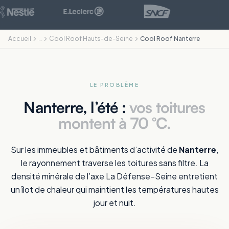
Accueil
…
Cool Roof Hauts-de-Seine
Cool Roof Nanterre
LE PROBLÈME
Nanterre, l’été :
vos toitures
montent à 70 °C.
Sur les immeubles et bâtiments d’activité de
Nanterre
,
le rayonnement traverse les toitures sans filtre. La
densité minérale de l’axe La Défense–Seine entretient
un îlot de chaleur qui maintient les températures hautes
jour et nuit.