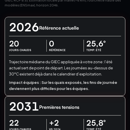
GIEC RCP 8.5). Estimation locale par maille (~8 km), fourchette haute des
modèles (ENSmax), horizon 2046.
2026
Référence actuelle
20
0
25,6
°
JOURS CHAUDS
RÉFÉRENCE
TEMP. ÉTÉ
Trajectoire médiane du GIEC appliquée à votre zone : l’été
actuel sert de point de départ.
Les journées au-dessus de
30°C existent déjà dans le calendrier d’exploitation.
Impact équipes :
Sur les quais exposés, les fins de journée
deviennent plus difficiles pour les équipes.
2031
Premières tensions
22
+2
25,8
°
JOURS CHAUDS
VS 2026
TEMP. ÉTÉ