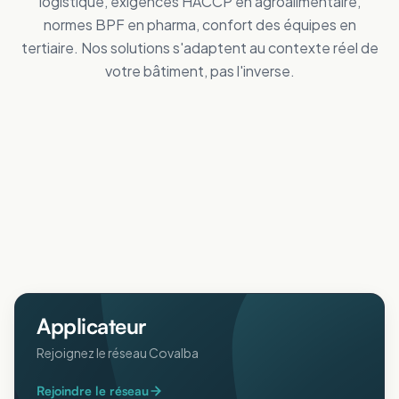
logistique, exigences HACCP en agroalimentaire,
normes BPF en pharma, confort des équipes en
tertiaire. Nos solutions s'adaptent au contexte réel de
votre bâtiment, pas l'inverse.
Tertiaire
Distribution
Améliorez le confort des personnes
Industrie
Réduisez vos dépenses de froid
Logistique
Maîtrisez vos coûts d'énergie
Collectivités
Réduisez vos dépenses de froid
Agricole
Améliorez le confort intérieur en été
ERP
Protégez animaux et récoltes de la chaleur
Pharmaceutique
Accueillez votre public au frais
Aéronautique
Respectez vos normes BPF au frais
Protégez vos process sensibles
Applicateur
Rejoignez le réseau Covalba
Rejoindre le réseau