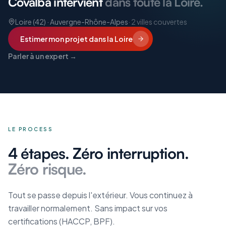
Covalba intervient
dans toute la Loire.
Loire (42) · Auvergne-Rhône-Alpes
·
2
villes couvertes
Estimer mon projet
dans la Loire
Parler à un expert →
LE PROCESS
4 étapes. Zéro interruption.
Zéro risque.
Tout se passe depuis l'extérieur. Vous continuez à
travailler normalement. Sans impact sur vos
certifications (HACCP, BPF).