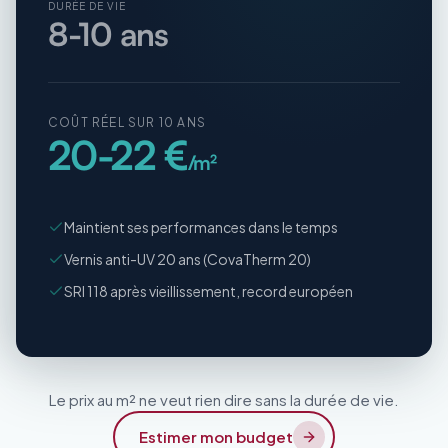
DURÉE DE VIE
8-10 ans
COÛT RÉEL SUR 10 ANS
20-22 €
/m²
Maintient ses performances dans le temps
Vernis anti-UV 20 ans (CovaTherm 20)
SRI 118 après vieillissement, record européen
Le prix au m² ne veut rien dire sans la durée de vie.
Estimer mon budget