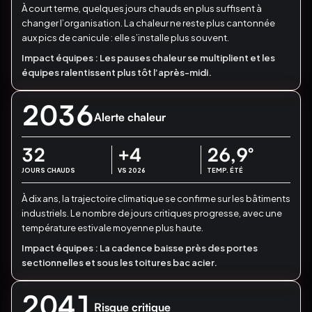
À court terme, quelques jours chauds en plus suffisent à
changer l’organisation.
La chaleur ne reste plus cantonnée
aux pics de canicule : elle s’installe plus souvent.
Impact équipes :
Les pauses chaleur se multiplient et les
équipes ralentissent plus tôt l’après-midi.
2036
Alerte chaleur
32
+4
26,9
°
JOURS CHAUDS
VS 2026
TEMP. ÉTÉ
À dix ans, la trajectoire climatique se confirme sur les bâtiments
industriels.
Le nombre de jours critiques progresse, avec une
température estivale moyenne plus haute.
Impact équipes :
La cadence baisse près des portes
sectionnelles et sous les toitures bac acier.
2041
Risque critique