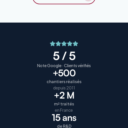
5 / 5
Note Google · Clients vérifiés
+500
chantiers réalisés
depuis 2011
+2 M
m² traités
en France
15 ans
de R&D