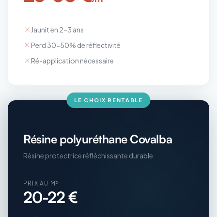
Jaunit en 2-3 ans
Perd 30-50% de réflectivité
Ré-application nécessaire
LE CHOIX RENTABLE
Résine polyuréthane Covalba
Résine protectrice réfléchissante durable
PRIX AU M²
20-22 €