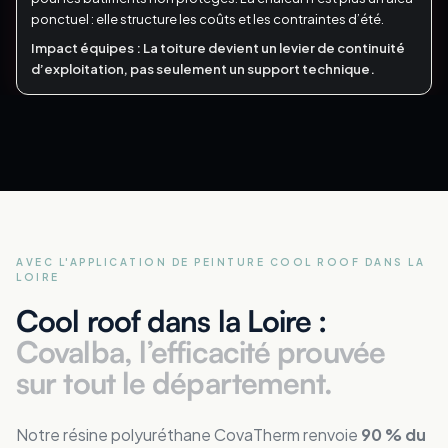
ponctuel : elle structure les coûts et les contraintes d’été.
Impact équipes :
La toiture devient un levier de continuité
d’exploitation, pas seulement un support technique.
AVEC L'APPLICATION DE PEINTURE COOL ROOF
DANS LA
LOIRE
Cool roof dans la Loire :
Covalba, l’efficacité prouvée
sur tout le département.
Notre résine polyuréthane CovaTherm renvoie
90 % du