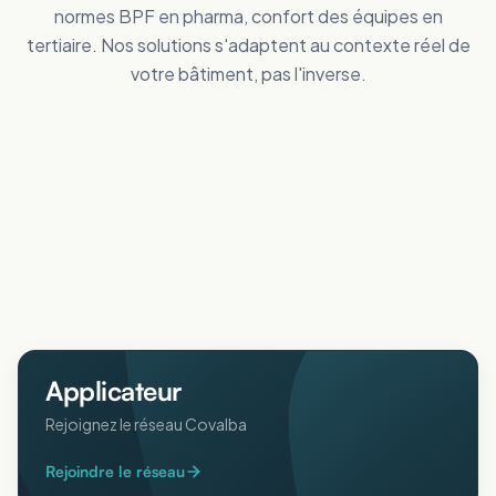
normes BPF en pharma, confort des équipes en
tertiaire. Nos solutions s'adaptent au contexte réel de
votre bâtiment, pas l'inverse.
Tertiaire
Distribution
Améliorez le confort des personnes
Industrie
Réduisez vos dépenses de froid
Logistique
Maîtrisez vos coûts d'énergie
Collectivités
Réduisez vos dépenses de froid
Agricole
Améliorez le confort intérieur en été
ERP
Protégez animaux et récoltes de la chaleur
Pharmaceutique
Accueillez votre public au frais
Aéronautique
Respectez vos normes BPF au frais
Protégez vos process sensibles
Applicateur
Rejoignez le réseau Covalba
Rejoindre le réseau