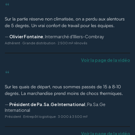
“
Sur la partie réserve non climatisée, on a perdu aux alentours
de 5 degrés. Un vrai confort de travail pour les équipes.
—
Olivier Fontaine
,
Intermarché d'Illiers-Combray
Adhérent
·
Grande distribution · 2 500 m² rénovés
Voir la page de la vidéo
“
Sur les quais de départ, nous sommes passés de 15 à 8-10
degrés. La marchandise prend moins de chocs thermiques.
—
Président de Pa.Sa.Ge International
,
Pa.Sa.Ge
International
Président
·
Entrepôt logistique · 3 000 à 3 500 m²
Voir la page de la vidéo