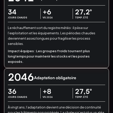
34
+6
27,2
°
JOURS CHAUDS
VS 2026
TEMP. ÉTÉ
Le réchauffement sort du registre météo : il pèse sur
l’exploitation et les équipements.
Les périodes chaudes
deviennent assez longues pour fragiliser les process
sensibles.
Impact équipes :
Les groupes froids tournent plus
longtemps pour maintenir les stocks et les postes
exposés.
2046
Adaptation obligatoire
36
+8
27,5
°
JOURS CHAUDS
VS 2026
TEMP. ÉTÉ
À vingt ans, l’adaptation devient une décision de continuité
pour les bâtiments non protégés.
La chaleur n’est plus un aléa