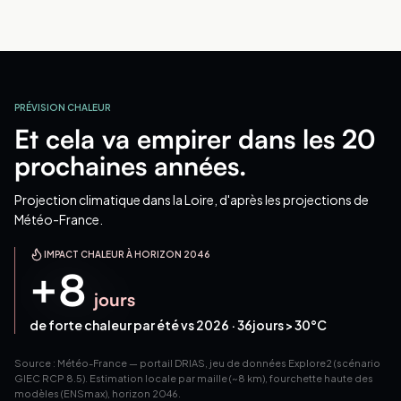
PRÉVISION CHALEUR
Et cela va empirer dans les 20
prochaines années.
Projection climatique
dans la Loire
, d'après les projections de
Météo-France.
IMPACT CHALEUR À HORIZON 2046
+
8
jours
de forte chaleur par été vs 2026 ·
36
jours > 30°C
Source : Météo-France — portail DRIAS, jeu de données Explore2 (scénario
GIEC RCP 8.5). Estimation locale par maille (~8 km), fourchette haute des
modèles (ENSmax), horizon 2046.