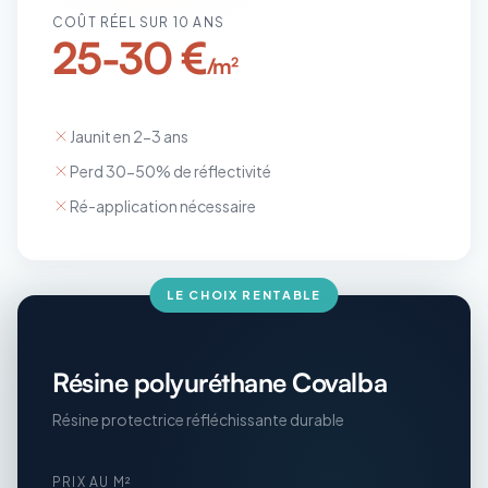
COÛT RÉEL SUR 10 ANS
25-30 €
/m²
Jaunit en 2-3 ans
Perd 30-50% de réflectivité
Ré-application nécessaire
LE CHOIX RENTABLE
Résine polyuréthane Covalba
Résine protectrice réfléchissante durable
PRIX AU M²