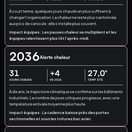
À court terme, quelques jours chauds en plus suffisent à
changer l’organisation.
La chaleur ne reste plus cantonnée
aux pics de canicule : elle s’installe plus souvent.
Impact équipes :
Les pauses chaleur se multiplient et les
équipes ralentissent plus tôt l’après-midi.
2036
Alerte chaleur
31
+4
27,0
°
JOURS CHAUDS
VS 2026
TEMP. ÉTÉ
À dix ans, la trajectoire climatique se confirme sur les bâtiments
industriels.
Le nombre de jours critiques progresse, avec une
température estivale moyenne plus haute.
Impact équipes :
La cadence baisse près des portes
sectionnelles et sous les toitures bac acier.