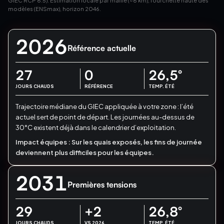
GIEC RCP 8.5). Estimation locale par maille (~8 km), fourchette haute des
modèles (ENSmax), horizon 2046.
2026
Référence actuelle
27
0
26,5
°
JOURS CHAUDS
RÉFÉRENCE
TEMP. ÉTÉ
Trajectoire médiane du GIEC appliquée à votre zone : l’été
actuel sert de point de départ.
Les journées au-dessus de
30°C existent déjà dans le calendrier d’exploitation.
Impact équipes :
Sur les quais exposés, les fins de journée
deviennent plus difficiles pour les équipes.
2031
Premières tensions
29
+2
26,8
°
JOURS CHAUDS
VS 2026
TEMP. ÉTÉ