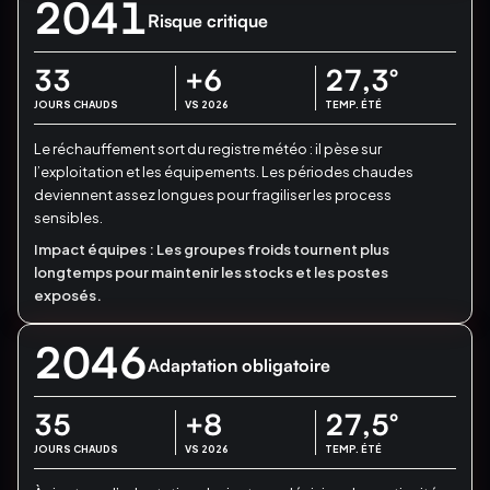
2041
Risque critique
33
+6
27,3
°
JOURS CHAUDS
VS 2026
TEMP. ÉTÉ
Le réchauffement sort du registre météo : il pèse sur
l’exploitation et les équipements.
Les périodes chaudes
deviennent assez longues pour fragiliser les process
sensibles.
Impact équipes :
Les groupes froids tournent plus
longtemps pour maintenir les stocks et les postes
exposés.
2046
Adaptation obligatoire
35
+8
27,5
°
JOURS CHAUDS
VS 2026
TEMP. ÉTÉ