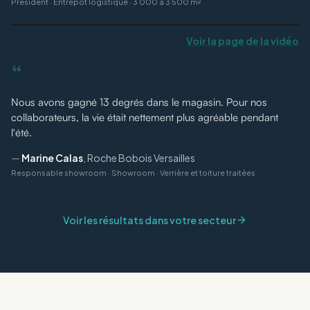
Président
·
Entrepôt logistique · 3 000 à 3 500 m²
Voir la page de la vidéo
“
Nous avons gagné 13 degrés dans le magasin. Pour nos
collaborateurs, la vie était nettement plus agréable pendant
l'été.
—
Marine Calas
,
Roche Bobois Versailles
Responsable showroom
·
Showroom · Verrière et toiture traitées
Voir les résultats dans votre secteur