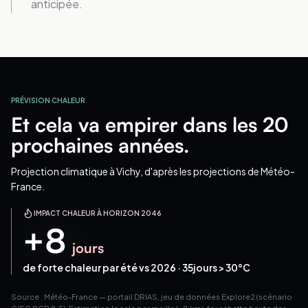
anticipée.
PRÉVISION CHALEUR
Et cela va empirer dans les 20
prochaines années.
Projection climatique
à Vichy
, d'après les projections de Météo-
France.
IMPACT CHALEUR À HORIZON 2046
+
8
jours
de forte chaleur par été vs 2026 ·
35
jours > 30°C
Source : Météo-France — portail DRIAS, jeu de données Explore2 (scénario