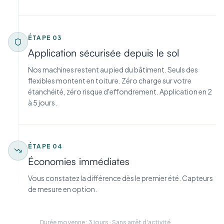
ÉTAPE
03
Application sécurisée depuis le sol
Nos machines restent au pied du bâtiment. Seuls des
flexibles montent en toiture. Zéro charge sur votre
étanchéité, zéro risque d'effondrement. Application en 2
à 5 jours.
ÉTAPE
04
Économies immédiates
Vous constatez la différence dès le premier été. Capteurs
de mesure en option.
Durée moyenne : 3 jours · Sans arrêt d'activité