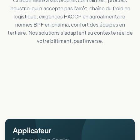
Chaque filière a ses propres contraintes : process
industriel qui n'accepte pas l'arrêt, chaîne du froid en
logistique, exigences HACCP en agroalimentaire,
normes BPF en pharma, confort des équipes en
tertiaire. Nos solutions s'adaptent au contexte réel de
votre bâtiment, pas l'inverse.
Tertiaire
Distribution
Améliorez le confort des personnes
Industrie
Réduisez vos dépenses de froid
Logistique
Maîtrisez vos coûts d'énergie
Collectivités
Réduisez vos dépenses de froid
Agricole
Améliorez le confort intérieur en été
ERP
Protégez animaux et récoltes de la chaleur
Pharmaceutique
Accueillez votre public au frais
Aéronautique
Respectez vos normes BPF au frais
Protégez vos process sensibles
Applicateur
Rejoignez le réseau Covalba