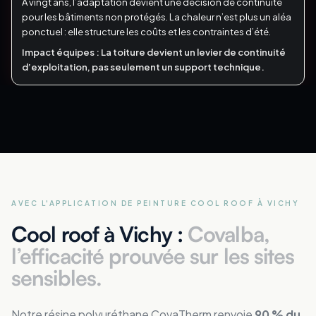
À vingt ans, l’adaptation devient une décision de continuité
pour les bâtiments non protégés.
La chaleur n’est plus un aléa
ponctuel : elle structure les coûts et les contraintes d’été.
Impact équipes :
La toiture devient un levier de continuité
d’exploitation, pas seulement un support technique.
AVEC L'APPLICATION DE PEINTURE COOL ROOF
À VICHY
Cool roof à Vichy :
Covalba,
l’efficacité prouvée sur les sites
sensibles.
Notre résine polyuréthane CovaTherm renvoie
90 % du