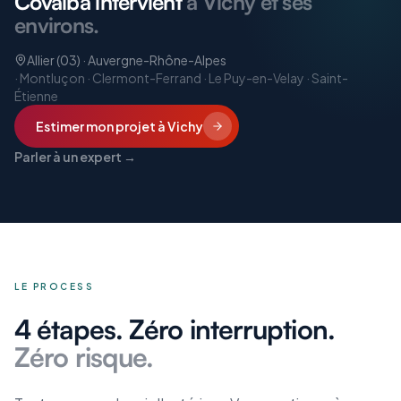
Covalba intervient
à Vichy et ses
environs.
Allier (03) · Auvergne-Rhône-Alpes
·
Montluçon · Clermont-Ferrand · Le Puy-en-Velay · Saint-
Étienne
Estimer mon projet
à Vichy
Parler à un expert →
LE PROCESS
4 étapes. Zéro interruption.
Zéro risque.