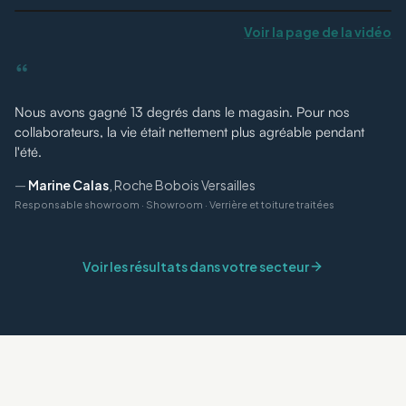
Voir la page de la vidéo
“
Nous avons gagné 13 degrés dans le magasin. Pour nos
collaborateurs, la vie était nettement plus agréable pendant
l'été.
—
Marine Calas
,
Roche Bobois Versailles
Responsable showroom
·
Showroom · Verrière et toiture traitées
Voir les résultats dans votre secteur