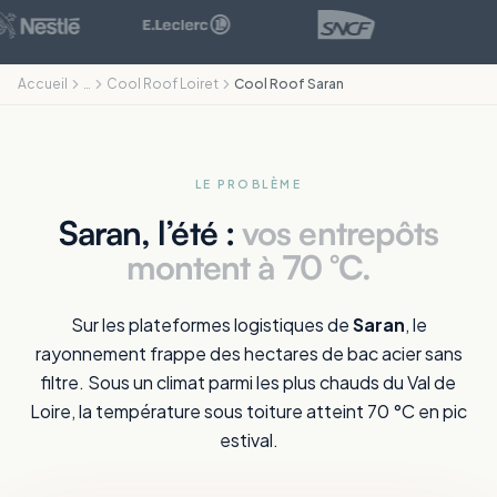
Accueil
…
Cool Roof Loiret
Cool Roof Saran
LE PROBLÈME
Saran, l’été :
vos entrepôts
montent à 70 °C.
Sur les plateformes logistiques de
Saran
, le
rayonnement frappe des hectares de bac acier sans
filtre. Sous un climat parmi les plus chauds du Val de
Loire, la température sous toiture atteint 70 °C en pic
estival.