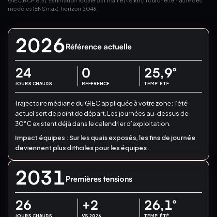
GIEC RCP 8.5). Estimation locale par maille (~8 km), fourchette haute des
modèles (ENSmax), horizon 2046.
2026
Référence actuelle
24
0
25,9
°
JOURS CHAUDS
RÉFÉRENCE
TEMP. ÉTÉ
Trajectoire médiane du GIEC appliquée à votre zone : l’été
actuel sert de point de départ.
Les journées au-dessus de
30°C existent déjà dans le calendrier d’exploitation.
Impact équipes :
Sur les quais exposés, les fins de journée
deviennent plus difficiles pour les équipes.
2031
Premières tensions
26
+2
26,1
°
JOURS CHAUDS
VS 2026
TEMP. ÉTÉ