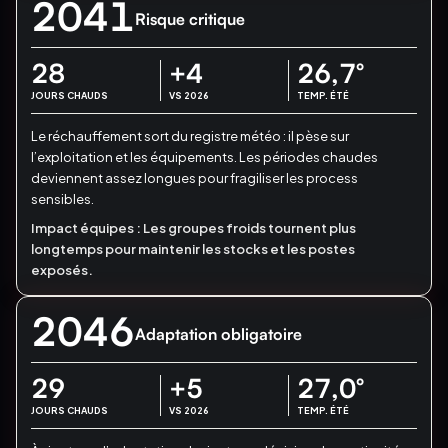
2041
Risque critique
28
+4
26,7
°
JOURS CHAUDS
VS 2026
TEMP. ÉTÉ
Le réchauffement sort du registre météo : il pèse sur
l’exploitation et les équipements.
Les périodes chaudes
deviennent assez longues pour fragiliser les process
sensibles.
Impact équipes :
Les groupes froids tournent plus
longtemps pour maintenir les stocks et les postes
exposés.
2046
Adaptation obligatoire
29
+5
27,0
°
JOURS CHAUDS
VS 2026
TEMP. ÉTÉ