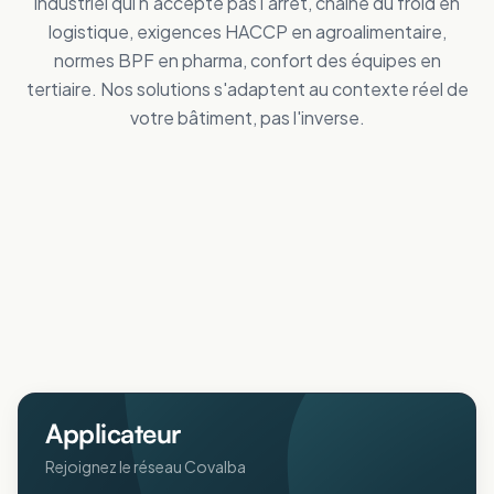
industriel qui n'accepte pas l'arrêt, chaîne du froid en
logistique, exigences HACCP en agroalimentaire,
normes BPF en pharma, confort des équipes en
tertiaire. Nos solutions s'adaptent au contexte réel de
votre bâtiment, pas l'inverse.
Tertiaire
Distribution
Améliorez le confort des personnes
Industrie
Réduisez vos dépenses de froid
Logistique
Maîtrisez vos coûts d'énergie
Collectivités
Réduisez vos dépenses de froid
Agricole
Améliorez le confort intérieur en été
ERP
Protégez animaux et récoltes de la chaleur
Pharmaceutique
Accueillez votre public au frais
Aéronautique
Respectez vos normes BPF au frais
Protégez vos process sensibles
Applicateur
Rejoignez le réseau Covalba