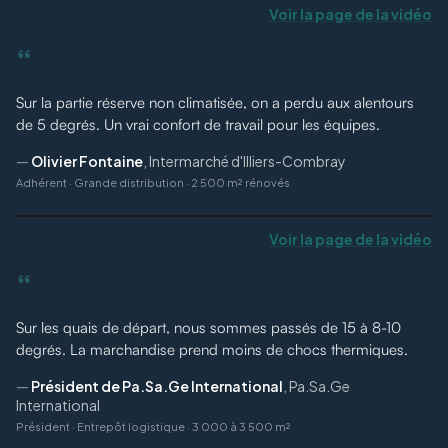
Voir la page de la vidéo
“
Sur la partie réserve non climatisée, on a perdu aux alentours
de 5 degrés. Un vrai confort de travail pour les équipes.
—
Olivier Fontaine
,
Intermarché d'Illiers-Combray
Adhérent
·
Grande distribution · 2 500 m² rénovés
Voir la page de la vidéo
“
Sur les quais de départ, nous sommes passés de 15 à 8-10
degrés. La marchandise prend moins de chocs thermiques.
—
Président de Pa.Sa.Ge International
,
Pa.Sa.Ge
International
Président
·
Entrepôt logistique · 3 000 à 3 500 m²