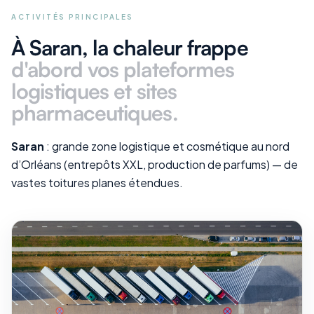
ACTIVITÉS PRINCIPALES
À Saran
, la chaleur frappe
d'abord vos
plateformes
logistiques et sites
pharmaceutiques
.
Saran
: grande zone logistique et cosmétique au nord
d’Orléans (entrepôts XXL, production de parfums) — de
vastes toitures planes étendues.