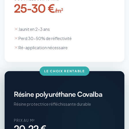
25-30 €
/m²
Jaunit en 2-3 ans
Perd 30-50% de réflectivité
Ré-application nécessaire
LE CHOIX RENTABLE
Résine polyuréthane Covalba
Résine protectrice réfléchissante durable
PRIX AU M²
20-22 €