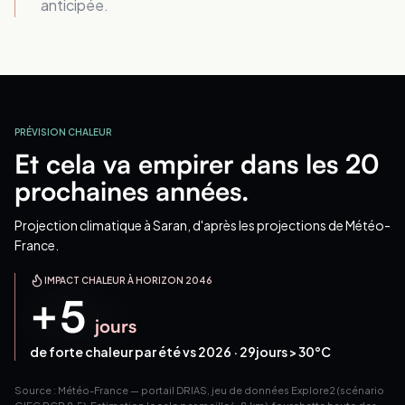
anticipée.
PRÉVISION CHALEUR
Et cela va empirer dans les 20
prochaines années.
Projection climatique
à Saran
, d'après les projections de Météo-
France.
IMPACT CHALEUR À HORIZON 2046
+
5
jours
de forte chaleur par été vs 2026 ·
29
jours > 30°C
Source : Météo-France — portail DRIAS, jeu de données Explore2 (scénario