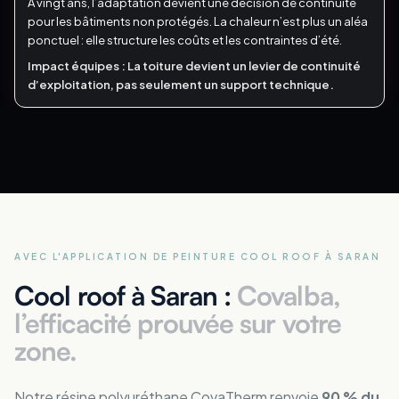
À vingt ans, l’adaptation devient une décision de continuité
pour les bâtiments non protégés.
La chaleur n’est plus un aléa
ponctuel : elle structure les coûts et les contraintes d’été.
Impact équipes :
La toiture devient un levier de continuité
d’exploitation, pas seulement un support technique.
AVEC L'APPLICATION DE PEINTURE COOL ROOF
À SARAN
Cool roof à Saran :
Covalba,
l’efficacité prouvée sur votre
zone.
Notre résine polyuréthane CovaTherm renvoie
90 % du