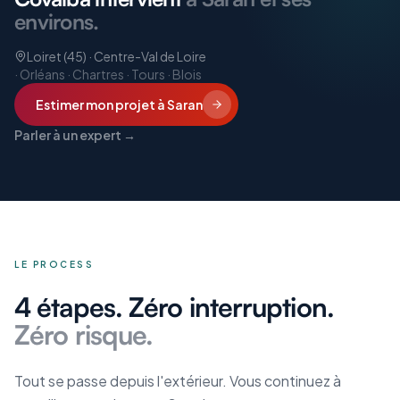
environs.
Loiret (45) · Centre-Val de Loire
·
Orléans · Chartres · Tours · Blois
Estimer mon projet
à Saran
Parler à un expert →
LE PROCESS
4 étapes. Zéro interruption.
Zéro risque.
Tout se passe depuis l'extérieur. Vous continuez à