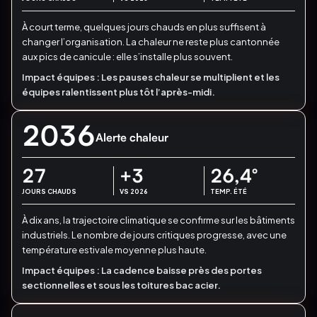
À court terme, quelques jours chauds en plus suffisent à
changer l’organisation.
La chaleur ne reste plus cantonnée
aux pics de canicule : elle s’installe plus souvent.
Impact équipes :
Les pauses chaleur se multiplient et les
équipes ralentissent plus tôt l’après-midi.
2036
Alerte chaleur
27
+3
26,4
°
JOURS CHAUDS
VS 2026
TEMP. ÉTÉ
À dix ans, la trajectoire climatique se confirme sur les bâtiments
industriels.
Le nombre de jours critiques progresse, avec une
température estivale moyenne plus haute.
Impact équipes :
La cadence baisse près des portes
sectionnelles et sous les toitures bac acier.