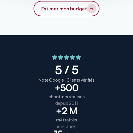
Estimer mon budget
5 / 5
Note Google · Clients vérifiés
+500
chantiers réalisés
depuis 2011
+2 M
m² traités
en France