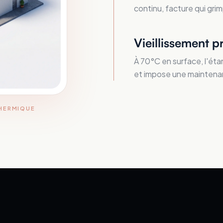
continu, facture qui grim
Vieillissement p
À 70°C en surface, l'éta
et impose une maintena
THERMIQUE