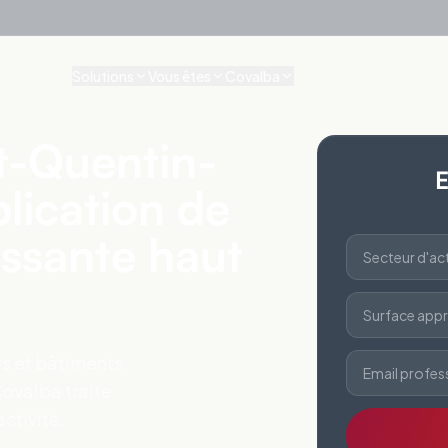
Solutions
Vous êtes
Covalba
nt-Quentin-
E
plication de
issante haut
Secteur d'act
Surface appr
ers et bâtiments
Email profes
Covalba traite
ctivité.