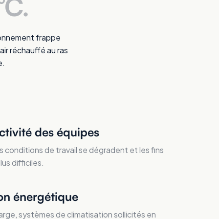
°C.
ayonnement frappe
air réchauffé au ras
e.
ctivité des équipes
s conditions de travail se dégradent et les fins
s difficiles.
n énergétique
rge, systèmes de climatisation sollicités en