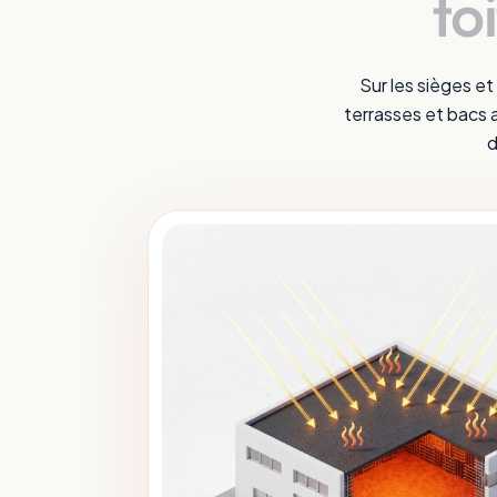
to
Sur les sièges et
terrasses et bacs a
d