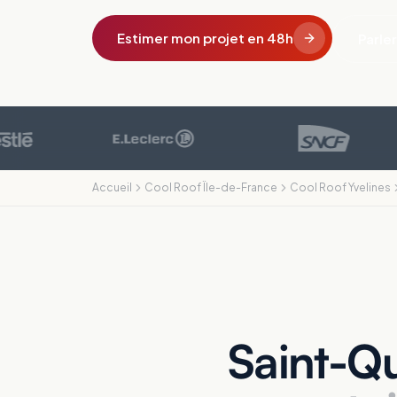
Estimer mon projet en 48h
Parler
Accueil
Cool Roof Île-de-France
Cool Roof Yvelines
Saint-Qu