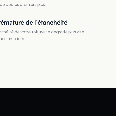
pe dès les premiers pics.
rématuré de l'étanchéité
nchéité de votre toiture se dégrade plus vite
nce anticipée.