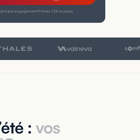
it
Sans engagement
Primes CEE incluses
été :
vos