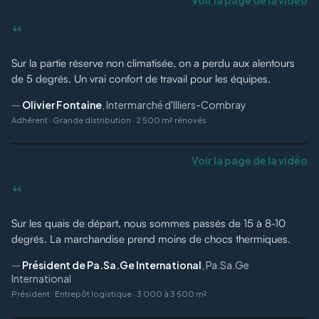
“
Sur la partie réserve non climatisée, on a perdu aux alentours
de 5 degrés. Un vrai confort de travail pour les équipes.
—
Olivier Fontaine
,
Intermarché d'Illiers-Combray
Adhérent
·
Grande distribution · 2 500 m² rénovés
Voir la page de la vidéo
“
Sur les quais de départ, nous sommes passés de 15 à 8-10
degrés. La marchandise prend moins de chocs thermiques.
—
Président de Pa.Sa.Ge International
,
Pa.Sa.Ge
International
Président
·
Entrepôt logistique · 3 000 à 3 500 m²