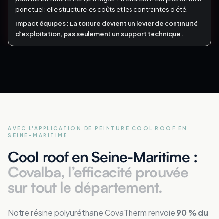
ponctuel : elle structure les coûts et les contraintes d’été.
Impact équipes :
La toiture devient un levier de continuité
d’exploitation, pas seulement un support technique.
AVEC L'APPLICATION DE PEINTURE COOL ROOF
EN
SEINE-MARITIME
Cool roof en Seine-Maritime :
Covalba, l’efficacité prouvée
sur tout le département.
Notre résine polyuréthane CovaTherm renvoie
90 % du