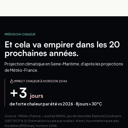
PRÉVISION CHALEUR
Et cela va empirer dans les 20
prochaines années.
Projection climatique
en Seine-Maritime
, d'après les projections
de Météo-France.
IMPACT CHALEUR À HORIZON 2046
+
3
jours
de forte chaleur par été vs 2026 ·
8
jours > 30°C
Source : Météo-France — portail DRIAS, jeu de données Explore2 (scénario
GIEC RCP 8.5). Estimation locale par maille (~8 km), fourchette haute des
modèles (ENSmax), horizon 2046.