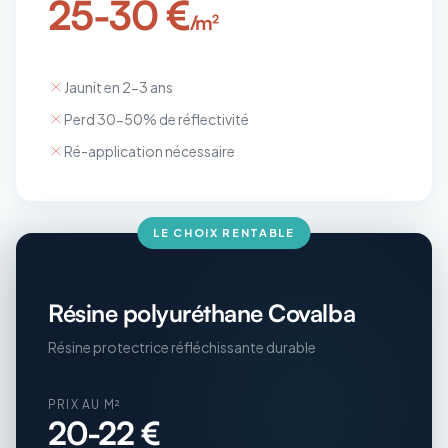
25-30 €
/m²
Jaunit en 2-3 ans
Perd 30-50% de réflectivité
Ré-application nécessaire
LE CHOIX RENTABLE
Résine polyuréthane Covalba
Résine protectrice réfléchissante durable
PRIX AU M²
20-22 €