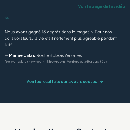
Voir la page de la vidéo
“
Nous avons gagné 13 degrés dans le magasin. Pour nos
collaborateurs, la vie était nettement plus agréable pendant
l'été.
—
Marine Calas
,
Roche Bobois Versailles
Responsable showroom
·
Showroom · Verrière et toiture traitées
Voir les résultats dans votre secteur