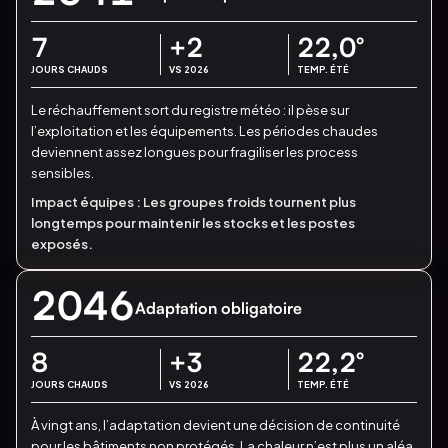
7
+2
22,0
°
JOURS CHAUDS
VS 2026
TEMP. ÉTÉ
Le réchauffement sort du registre météo : il pèse sur
l’exploitation et les équipements.
Les périodes chaudes
deviennent assez longues pour fragiliser les process
sensibles.
Impact équipes :
Les groupes froids tournent plus
longtemps pour maintenir les stocks et les postes
exposés.
2046
Adaptation obligatoire
8
+3
22,2
°
JOURS CHAUDS
VS 2026
TEMP. ÉTÉ
À vingt ans, l’adaptation devient une décision de continuité
pour les bâtiments non protégés.
La chaleur n’est plus un aléa