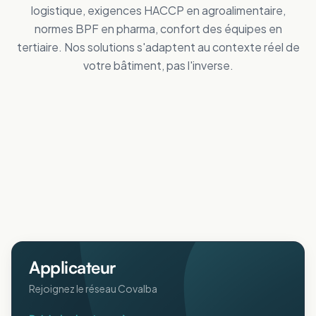
logistique, exigences HACCP en agroalimentaire,
normes BPF en pharma, confort des équipes en
tertiaire. Nos solutions s'adaptent au contexte réel de
votre bâtiment, pas l'inverse.
Tertiaire
Distribution
Améliorez le confort des personnes
Industrie
Réduisez vos dépenses de froid
Logistique
Maîtrisez vos coûts d'énergie
Collectivités
Réduisez vos dépenses de froid
Agricole
Améliorez le confort intérieur en été
ERP
Protégez animaux et récoltes de la chaleur
Pharmaceutique
Accueillez votre public au frais
Aéronautique
Respectez vos normes BPF au frais
Protégez vos process sensibles
Applicateur
Rejoignez le réseau Covalba