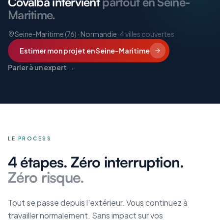
Covalba intervient
partout en Seine-
Maritime.
Seine-Maritime (76) · Normandie
·
4
villes couvertes
Estimer mon projet
en Seine-Maritime
Parler à un expert →
LE PROCESS
4 étapes. Zéro interruption.
Zéro risque.
Tout se passe depuis l'extérieur. Vous continuez à
travailler normalement. Sans impact sur vos