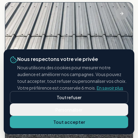
Bac acier
Toitures métalliques industrielles
Nous respectons votre vie privée
Nous utilisons des cookies pour mesurer notre
audience et améliorer nos campagnes. Vous pouvez
tout accepter, tout refuser ou personnaliser vos choix.
Votre préférence est conservée 6 mois.
En savoir plus
Tout refuser
Personnaliser
Tout accepter
Étanchéité bitumineuse
Membranes et revêtements bitume