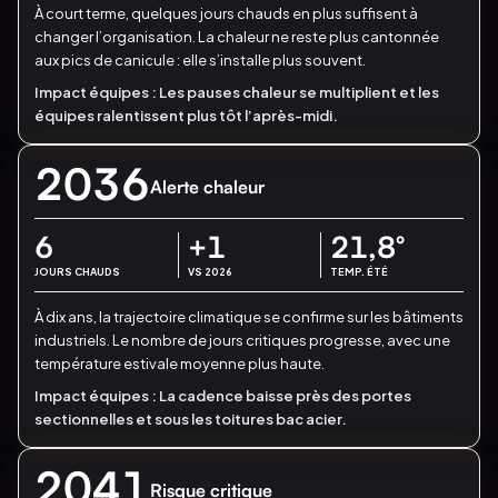
À court terme, quelques jours chauds en plus suffisent à
changer l’organisation.
La chaleur ne reste plus cantonnée
aux pics de canicule : elle s’installe plus souvent.
Impact équipes :
Les pauses chaleur se multiplient et les
équipes ralentissent plus tôt l’après-midi.
2036
Alerte chaleur
6
+1
21,8
°
JOURS CHAUDS
VS 2026
TEMP. ÉTÉ
À dix ans, la trajectoire climatique se confirme sur les bâtiments
industriels.
Le nombre de jours critiques progresse, avec une
température estivale moyenne plus haute.
Impact équipes :
La cadence baisse près des portes
sectionnelles et sous les toitures bac acier.
2041
Risque critique