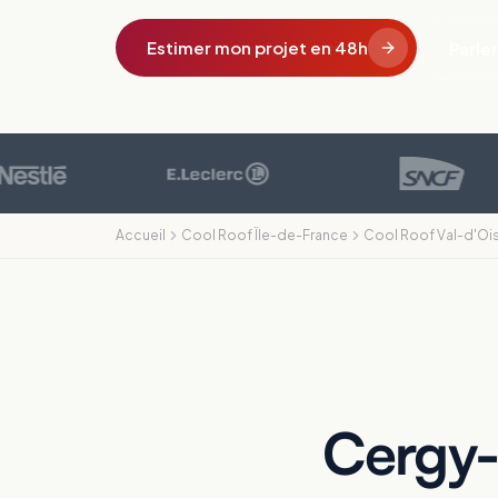
Estimer mon projet en 48h
Parler
Accueil
Cool Roof Île-de-France
Cool Roof Val-d'Oi
Cergy-P