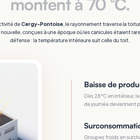
montent à 70 °C.
ctivité de
Cergy-Pontoise
, le rayonnement traverse la toitur
lle nouvelle, conçues à une époque où les canicules étaient rar
défense : la température intérieure suit celle du toit.
Baisse de produ
Dès 28°C en intérieur, le
de journée deviennent plu
Surconsommatio
Groupes froids en surcha