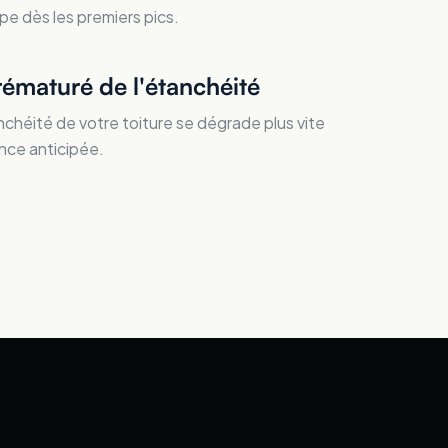
pe dès les premiers pics.
rématuré de l'étanchéité
nchéité de votre toiture se dégrade plus vite
nce anticipée.