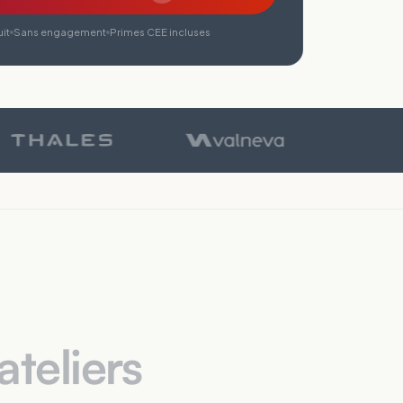
it
Sans engagement
Primes CEE incluses
ateliers