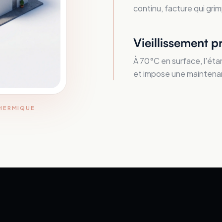
continu, facture qui grim
Vieillissement p
À 70°C en surface, l'éta
et impose une maintena
THERMIQUE