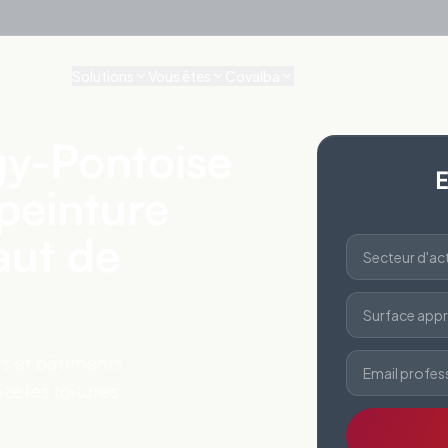
Solutions
Vous êtes
Covalba
gy-Pontoise
E
 peinture
aut de
Secteur d'act
Surface appr
ers et bâtiments
Email profes
te les toitures