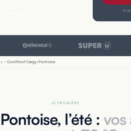
Gratu
 à un expert
se
Cool Roof Cergy-Pontoise
LE PROBLÈME
ontoise, l’été :
vos 