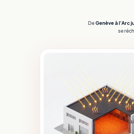
De
Genève à l’Arc j
se réch