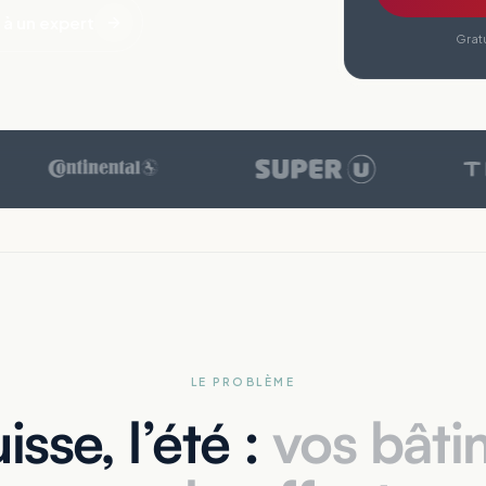
 à un expert
Gratu
LE PROBLÈME
isse, l’été :
vos bâti