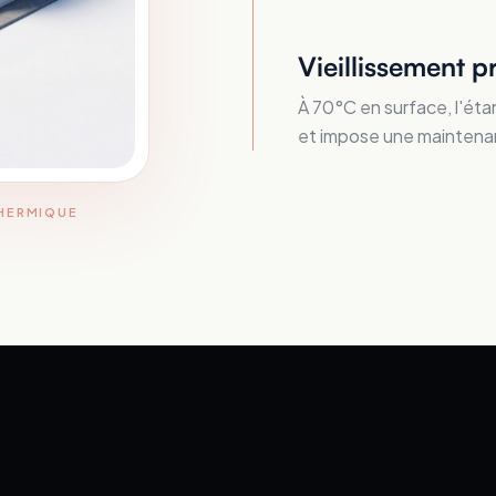
Vieillissement p
À 70°C en surface, l'éta
et impose une maintena
THERMIQUE