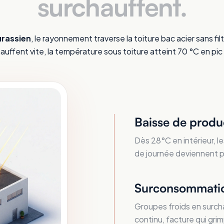
surchauffent.
urassien
, le rayonnement traverse la toiture bac acier sans fil
auffent vite, la température sous toiture atteint 70 °C en pic 
Baisse de produ
Dès 28°C en intérieur, le
de journée deviennent plu
Surconsommatio
Groupes froids en surcha
continu, facture qui grim