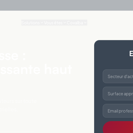
Solutions
Vous êtes
Covalba
sse :
E
issante haut
Secteur d'act
Surface appr
teurs sur toute
rielles,
Email profes