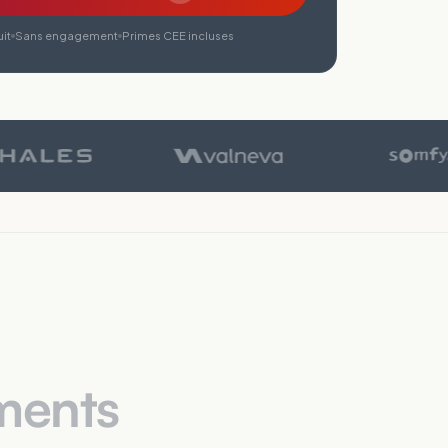
it
Sans engagement
Primes CEE incluses
ments