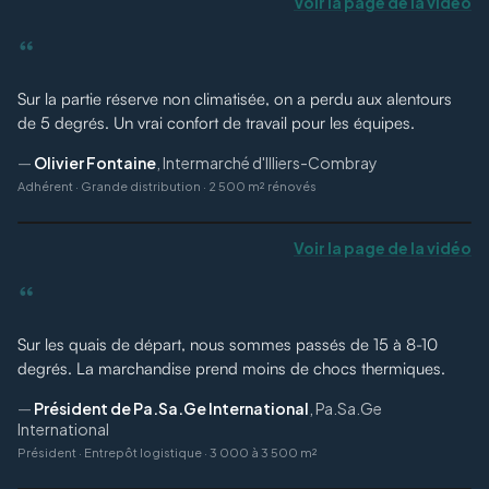
Voir la page de la vidéo
“
Sur la partie réserve non climatisée, on a perdu aux alentours
de 5 degrés. Un vrai confort de travail pour les équipes.
—
Olivier Fontaine
,
Intermarché d'Illiers-Combray
Adhérent
·
Grande distribution · 2 500 m² rénovés
Voir la page de la vidéo
“
Sur les quais de départ, nous sommes passés de 15 à 8-10
degrés. La marchandise prend moins de chocs thermiques.
—
Président de Pa.Sa.Ge International
,
Pa.Sa.Ge
International
Président
·
Entrepôt logistique · 3 000 à 3 500 m²