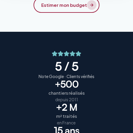
Estimer mon budget
5 / 5
Note Google · Clients vérifiés
+500
chantiers réalisés
depuis 2011
+2 M
m² traités
en France
15 ans