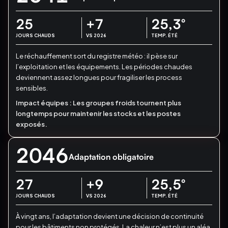
25
+7
25,3
°
JOURS CHAUDS
VS 2026
TEMP. ÉTÉ
Le réchauffement sort du registre météo : il pèse sur
l’exploitation et les équipements.
Les périodes chaudes
deviennent assez longues pour fragiliser les process
sensibles.
Impact équipes :
Les groupes froids tournent plus
longtemps pour maintenir les stocks et les postes
exposés.
2046
Adaptation obligatoire
27
+9
25,5
°
JOURS CHAUDS
VS 2026
TEMP. ÉTÉ
À vingt ans, l’adaptation devient une décision de continuité
pour les bâtiments non protégés.
La chaleur n’est plus un aléa