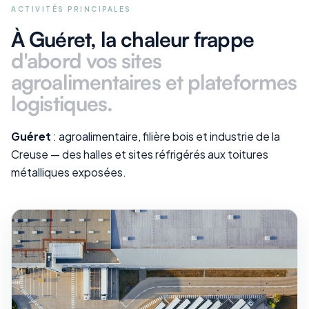
ACTIVITÉS PRINCIPALES
À Guéret
, la chaleur frappe
d'abord vos
sites
agroalimentaires et plateformes
logistiques
.
Guéret
: agroalimentaire, filière bois et industrie de la
Creuse — des halles et sites réfrigérés aux toitures
métalliques exposées.