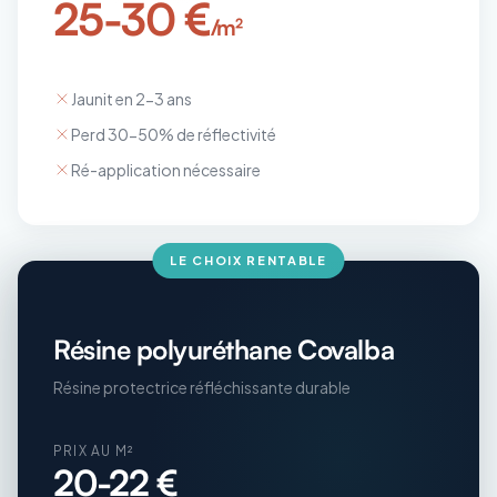
25-30 €
/m²
Jaunit en 2-3 ans
Perd 30-50% de réflectivité
Ré-application nécessaire
LE CHOIX RENTABLE
Résine polyuréthane Covalba
Résine protectrice réfléchissante durable
PRIX AU M²
20-22 €