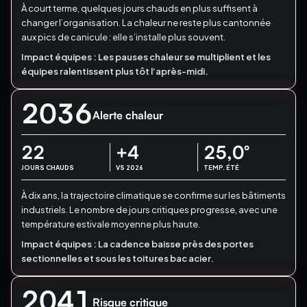
À court terme, quelques jours chauds en plus suffisent à
changer l’organisation.
La chaleur ne reste plus cantonnée
aux pics de canicule : elle s’installe plus souvent.
Impact équipes :
Les pauses chaleur se multiplient et les
équipes ralentissent plus tôt l’après-midi.
2036
Alerte chaleur
22
+4
25,0
°
JOURS CHAUDS
VS 2026
TEMP. ÉTÉ
À dix ans, la trajectoire climatique se confirme sur les bâtiments
industriels.
Le nombre de jours critiques progresse, avec une
température estivale moyenne plus haute.
Impact équipes :
La cadence baisse près des portes
sectionnelles et sous les toitures bac acier.
2041
Risque critique