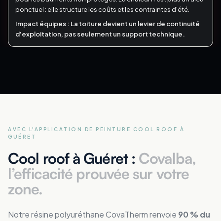
ponctuel : elle structure les coûts et les contraintes d’été.
Impact équipes :
La toiture devient un levier de continuité
d’exploitation, pas seulement un support technique.
AVEC L'APPLICATION DE PEINTURE COOL ROOF
À
GUÉRET
Cool roof à Guéret :
Covalba,
l’efficacité prouvée sur votre
zone.
Notre résine polyuréthane CovaTherm renvoie
90 % du