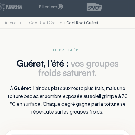
Accueil
…
Cool Roof Creuse
Cool Roof Guéret
LE PROBLÈME
Guéret, l’été :
vos groupes
froids saturent.
À
Guéret
, l’air des plateaux reste plus frais, mais une
toiture bac acier sombre exposée au soleil grimpe à 70
°C en surface. Chaque degré gagné par la toiture se
répercute sur les groupes froids.