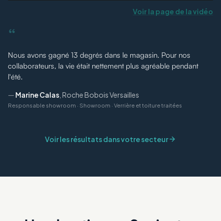
Voir la page de la vidéo
“
Nous avons gagné 13 degrés dans le magasin. Pour nos
collaborateurs, la vie était nettement plus agréable pendant
l'été.
—
Marine Calas
,
Roche Bobois Versailles
Responsable showroom
·
Showroom · Verrière et toiture traitées
Voir les résultats dans votre secteur