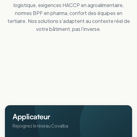
logistique, exigences HACCP en agroalimentaire,
normes BPF en pharma, confort des équipes en
tertiaire. Nos solutions s'adaptent au contexte réel de
votre bâtiment, pas l'inverse.
Tertiaire
Distribution
Améliorez le confort des personnes
Industrie
Réduisez vos dépenses de froid
Logistique
Maîtrisez vos coûts d'énergie
Collectivités
Réduisez vos dépenses de froid
Agricole
Améliorez le confort intérieur en été
ERP
Protégez animaux et récoltes de la chaleur
Pharmaceutique
Accueillez votre public au frais
Aéronautique
Respectez vos normes BPF au frais
Protégez vos process sensibles
Applicateur
Rejoignez le réseau Covalba