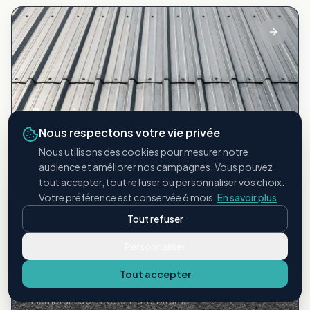
Bac acier
Nous respectons votre vie privée
Toitures métalliques industrielles
Nous utilisons des cookies pour mesurer notre
audience et améliorer nos campagnes. Vous pouvez
tout accepter, tout refuser ou personnaliser vos choix.
Votre préférence est conservée 6 mois.
En savoir plus
Tout refuser
Personnaliser
Tout accepter
Étanchéité bitumineuse
Membranes et revêtements bitume