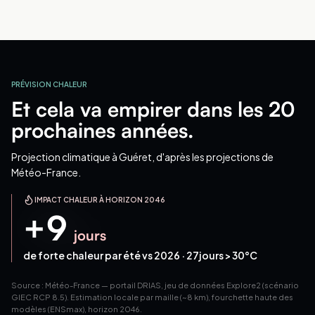
PRÉVISION CHALEUR
Et cela va empirer dans les 20
prochaines années.
Projection climatique
à Guéret
, d'après les projections de
Météo-France.
IMPACT CHALEUR À HORIZON 2046
+
9
jours
de forte chaleur par été vs 2026 ·
27
jours > 30°C
Source : Météo-France — portail DRIAS, jeu de données Explore2 (scénario
GIEC RCP 8.5). Estimation locale par maille (~8 km), fourchette haute des
modèles (ENSmax), horizon 2046.