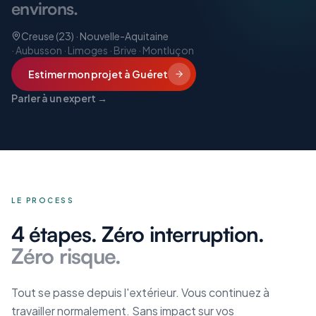
environs.
Creuse (23) · Nouvelle-Aquitaine
·
Aubusson · Limoges · Brive · Montluçon
Estimer mon projet
à Guéret
Parler à un expert →
LE PROCESS
4 étapes. Zéro interruption.
Zéro risque.
Tout se passe depuis l'extérieur. Vous continuez à
travailler normalement. Sans impact sur vos