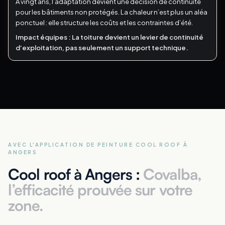
À vingt ans, l’adaptation devient une décision de continuité
pour les bâtiments non protégés.
La chaleur n’est plus un aléa
ponctuel : elle structure les coûts et les contraintes d’été.
Impact équipes :
La toiture devient un levier de continuité
d’exploitation, pas seulement un support technique.
AVEC L'APPLICATION DE PEINTURE COOL ROOF
À
ANGERS
Cool roof à Angers :
Covalba,
l’efficacité prouvée sur votre
zone.