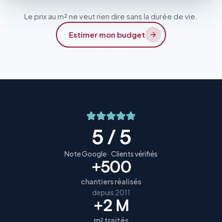
Le prix au m² ne veut rien dire sans la durée de vie.
Estimer mon budget
5 / 5
Note Google · Clients vérifiés
+500
chantiers réalisés
depuis 2011
+2 M
m² traités