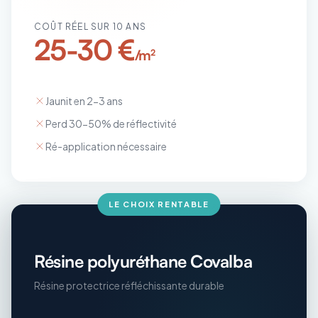
COÛT RÉEL SUR 10 ANS
25-30 €
/m²
Jaunit en 2-3 ans
Perd 30-50% de réflectivité
Ré-application nécessaire
LE CHOIX RENTABLE
Résine polyuréthane Covalba
Résine protectrice réfléchissante durable