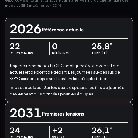
GIEC RCP 8.5). Estimation locale par maille (~8 km), fourchette haute des
modèles (ENSmax), horizon 2046.
2026
Référence actuelle
22
0
25,8
°
JOURS CHAUDS
RÉFÉRENCE
TEMP. ÉTÉ
Trajectoire médiane du GIEC appliquée à votre zone : l’été
actuel sert de point de départ.
Les journées au-dessus de
30°C existent déjà dans le calendrier d’exploitation.
Impact équipes :
Sur les quais exposés, les fins de journée
deviennent plus difficiles pour les équipes.
2031
Premières tensions
24
+2
26,1
°
JOURS CHAUDS
VS 2026
TEMP. ÉTÉ