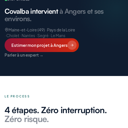
Covalba intervient
à Angers et ses
environs.
Maine-et-Loire (49) · Pays de la Loire
·
Cholet · Nantes · Segré · Le Mans
Estimer mon projet
à Angers
Parler à un expert →
LE PROCESS
4 étapes. Zéro interruption.
Zéro risque.