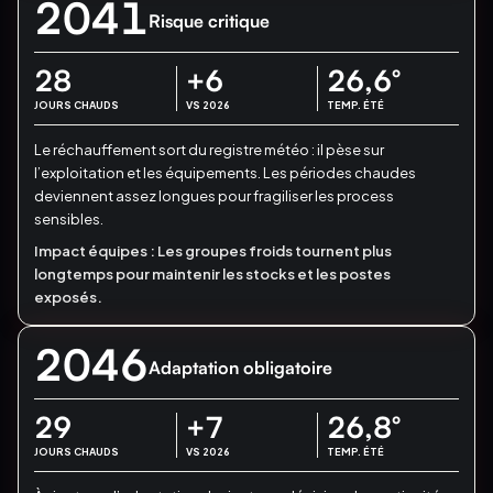
2041
Risque critique
28
+6
26,6
°
JOURS CHAUDS
VS 2026
TEMP. ÉTÉ
Le réchauffement sort du registre météo : il pèse sur
l’exploitation et les équipements.
Les périodes chaudes
deviennent assez longues pour fragiliser les process
sensibles.
Impact équipes :
Les groupes froids tournent plus
longtemps pour maintenir les stocks et les postes
exposés.
2046
Adaptation obligatoire
29
+7
26,8
°
JOURS CHAUDS
VS 2026
TEMP. ÉTÉ