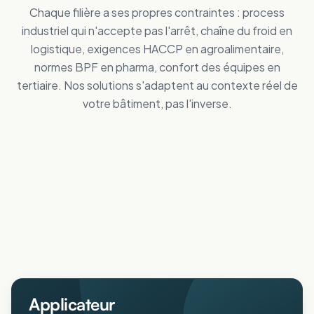
Chaque filière a ses propres contraintes : process
industriel qui n'accepte pas l'arrêt, chaîne du froid en
logistique, exigences HACCP en agroalimentaire,
normes BPF en pharma, confort des équipes en
tertiaire. Nos solutions s'adaptent au contexte réel de
votre bâtiment, pas l'inverse.
Tertiaire
Distribution
Améliorez le confort des personnes
Industrie
Réduisez vos dépenses de froid
Logistique
Maîtrisez vos coûts d'énergie
Collectivités
Réduisez vos dépenses de froid
Agricole
Améliorez le confort intérieur en été
ERP
Protégez animaux et récoltes de la chaleur
Pharmaceutique
Accueillez votre public au frais
Aéronautique
Respectez vos normes BPF au frais
Protégez vos process sensibles
Applicateur