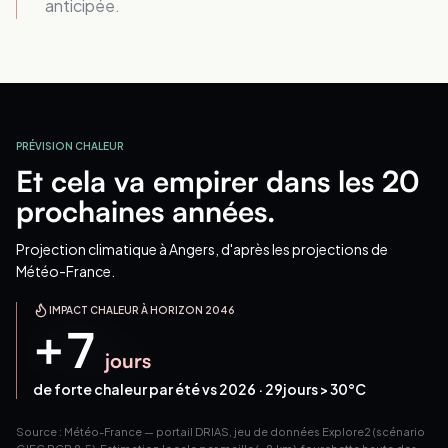
anticipée.
PRÉVISION CHALEUR
Et cela va empirer dans les 20
prochaines années.
Projection climatique
à Angers
, d'après les projections de
Météo-France.
IMPACT CHALEUR À HORIZON 2046
+
7
jours
de forte chaleur par été vs 2026 ·
29
jours > 30°C
Source : Météo-France — portail DRIAS, jeu de données Explore2 (scénario