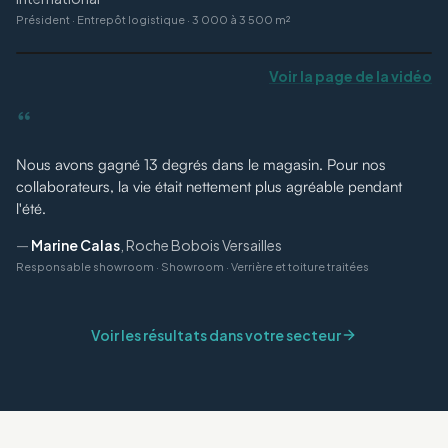
Président
·
Entrepôt logistique · 3 000 à 3 500 m²
Voir la page de la vidéo
“
Nous avons gagné 13 degrés dans le magasin. Pour nos
collaborateurs, la vie était nettement plus agréable pendant
l'été.
—
Marine Calas
,
Roche Bobois Versailles
Responsable showroom
·
Showroom · Verrière et toiture traitées
Voir les résultats dans votre secteur