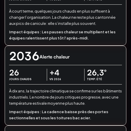
À court terme, quelques jours chauds en plus suffisent à
changer l’organisation.
La chaleur ne reste plus cantonnée
aux pics de canicule : elle s’installe plus souvent.
Impact équipes :
Les pauses chaleur se multiplient et les
équipes ralentissent plus tôt l’après-midi.
2036
Alerte chaleur
26
+4
26,3
°
JOURS CHAUDS
VS 2026
TEMP. ÉTÉ
À dix ans, la trajectoire climatique se confirme sur les bâtiments
industriels.
Le nombre de jours critiques progresse, avec une
température estivale moyenne plus haute.
Impact équipes :
La cadence baisse près des portes
sectionnelles et sous les toitures bac acier.