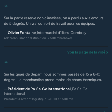
“
Sur la partie réserve non climatisée, on a perdu aux alentours
de 5 degrés. Un vrai confort de travail pour les équipes.
—
Olivier Fontaine
,
Intermarché d'Illiers-Combray
Adhérent
·
Grande distribution · 2 500 m² rénovés
Voir la page de la vidéo
“
Sur les quais de départ, nous sommes passés de 15 à 8-10
degrés. La marchandise prend moins de chocs thermiques.
—
Président de Pa.Sa.Ge International
,
Pa.Sa.Ge
International
Président
·
Entrepôt logistique · 3 000 à 3 500 m²