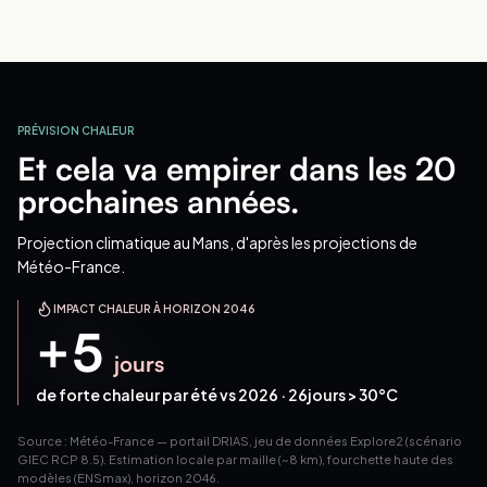
PRÉVISION CHALEUR
Et cela va empirer dans les 20
prochaines années.
Projection climatique
au Mans
, d'après les projections de
Météo-France.
IMPACT CHALEUR À HORIZON 2046
+
5
jours
de forte chaleur par été vs 2026 ·
26
jours > 30°C
Source : Météo-France — portail DRIAS, jeu de données Explore2 (scénario
GIEC RCP 8.5). Estimation locale par maille (~8 km), fourchette haute des
modèles (ENSmax), horizon 2046.