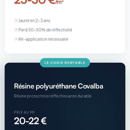
/m²
Jaunit en 2-3 ans
Perd 30-50% de réflectivité
Ré-application nécessaire
LE CHOIX RENTABLE
Résine polyuréthane Covalba
Résine protectrice réfléchissante durable
PRIX AU M²
20-22 €