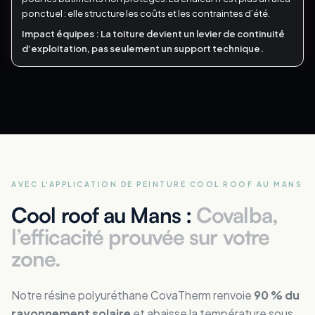
ponctuel : elle structure les coûts et les contraintes d’été.
Impact équipes :
La toiture devient un levier de continuité
d’exploitation, pas seulement un support technique.
AVEC L'APPLICATION DE PEINTURE COOL ROOF
AU MANS
Cool roof au Mans :
Covalba,
l’efficacité prouvée sur votre
zone.
Notre résine polyuréthane CovaTherm renvoie
90 % du
rayonnement solaire
et abaisse la température sous