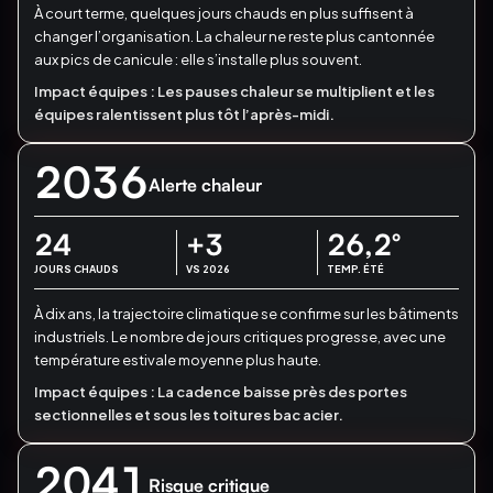
À court terme, quelques jours chauds en plus suffisent à
changer l’organisation.
La chaleur ne reste plus cantonnée
aux pics de canicule : elle s’installe plus souvent.
Impact équipes :
Les pauses chaleur se multiplient et les
équipes ralentissent plus tôt l’après-midi.
2036
Alerte chaleur
24
+3
26,2
°
JOURS CHAUDS
VS 2026
TEMP. ÉTÉ
À dix ans, la trajectoire climatique se confirme sur les bâtiments
industriels.
Le nombre de jours critiques progresse, avec une
température estivale moyenne plus haute.
Impact équipes :
La cadence baisse près des portes
sectionnelles et sous les toitures bac acier.
2041
Risque critique