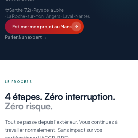
Sarthe (72) · Pays de la Loire
·
La Roche-sur-Yon · Angers · Laval · Nantes
Estimer mon projet
au Mans
Parler à un expert →
LE PROCESS
4 étapes. Zéro interruption.
Zéro risque.
Tout se passe depuis l'extérieur. Vous continuez à
travailler normalement. Sans impact sur vos
certifications (HACCP, BPF).