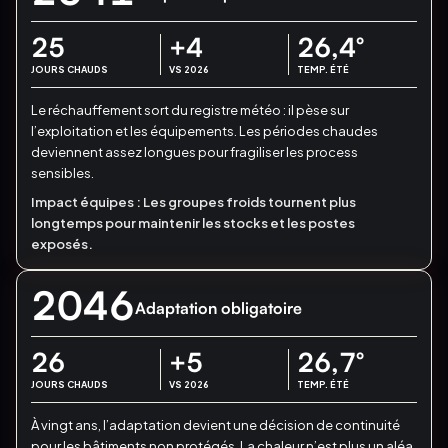
25
+4
26,4
°
JOURS CHAUDS
VS 2026
TEMP. ÉTÉ
Le réchauffement sort du registre météo : il pèse sur
l’exploitation et les équipements.
Les périodes chaudes
deviennent assez longues pour fragiliser les process
sensibles.
Impact équipes :
Les groupes froids tournent plus
longtemps pour maintenir les stocks et les postes
exposés.
2046
Adaptation obligatoire
26
+5
26,7
°
JOURS CHAUDS
VS 2026
TEMP. ÉTÉ
À vingt ans, l’adaptation devient une décision de continuité
pour les bâtiments non protégés.
La chaleur n’est plus un aléa