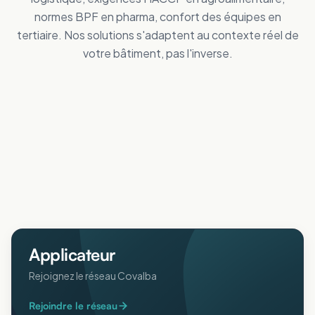
normes BPF en pharma, confort des équipes en
tertiaire. Nos solutions s'adaptent au contexte réel de
votre bâtiment, pas l'inverse.
Tertiaire
Distribution
Améliorez le confort des personnes
Industrie
Réduisez vos dépenses de froid
Logistique
Maîtrisez vos coûts d'énergie
Collectivités
Réduisez vos dépenses de froid
Agricole
Améliorez le confort intérieur en été
ERP
Protégez animaux et récoltes de la chaleur
Pharmaceutique
Accueillez votre public au frais
Aéronautique
Respectez vos normes BPF au frais
Protégez vos process sensibles
Applicateur
Rejoignez le réseau Covalba
Rejoindre le réseau