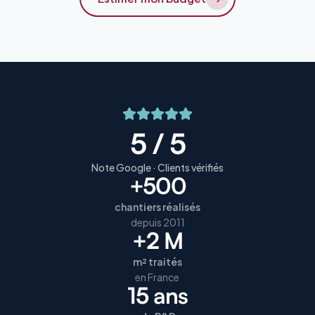
5 / 5
Note Google · Clients vérifiés
+500
chantiers réalisés
depuis 2011
+2 M
m² traités
en France
15 ans