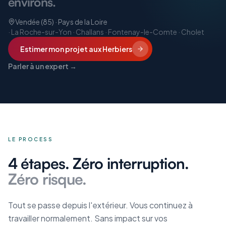
environs.
Vendée (85) · Pays de la Loire
·
La Roche-sur-Yon · Challans · Fontenay-le-Comte · Cholet
Estimer mon projet
aux Herbiers
Parler à un expert →
LE PROCESS
4 étapes. Zéro interruption.
Zéro risque.
Tout se passe depuis l'extérieur. Vous continuez à
travailler normalement. Sans impact sur vos