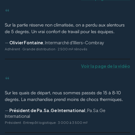
“
Sur la partie réserve non climatisée, on a perdu aux alentours
de 5 degrés. Un vrai confort de travail pour les équipes.
—
Olivier Fontaine
,
Intermarché d'Illiers-Combray
Adhérent
·
Grande distribution · 2 500 m² rénovés
Voir la page de la vidéo
“
Sur les quais de départ, nous sommes passés de 15 à 8-10
degrés. La marchandise prend moins de chocs thermiques.
—
Président de Pa.Sa.Ge International
,
Pa.Sa.Ge
International
Président
·
Entrepôt logistique · 3 000 à 3 500 m²