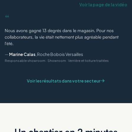
Voir la page de la vidéo
“
Nous avons gagné 13 degrés dans le magasin. Pour nos
collaborateurs, la vie était nettement plus agréable pendant
l'été.
—
Marine Calas
,
Roche Bobois Versailles
Responsable showroom
·
Showroom · Verrière et toiture traitées
Voir les résultats dans votre secteur
Un chantier en 2 minutes