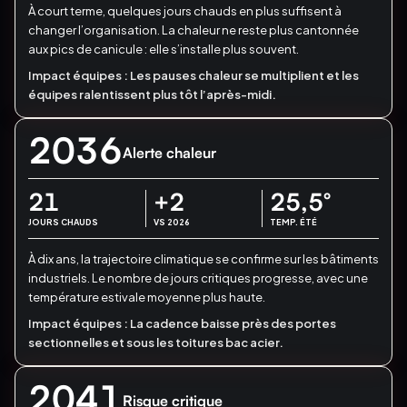
À court terme, quelques jours chauds en plus suffisent à
changer l’organisation.
La chaleur ne reste plus cantonnée
aux pics de canicule : elle s’installe plus souvent.
Impact équipes :
Les pauses chaleur se multiplient et les
équipes ralentissent plus tôt l’après-midi.
2036
Alerte chaleur
21
+2
25,5
°
JOURS CHAUDS
VS 2026
TEMP. ÉTÉ
À dix ans, la trajectoire climatique se confirme sur les bâtiments
industriels.
Le nombre de jours critiques progresse, avec une
température estivale moyenne plus haute.
Impact équipes :
La cadence baisse près des portes
sectionnelles et sous les toitures bac acier.
2041
Risque critique