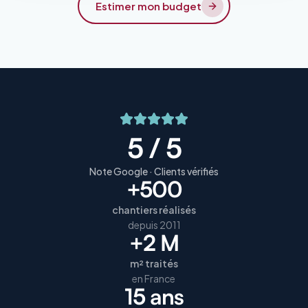
Estimer mon budget
5 / 5
Note Google · Clients vérifiés
+500
chantiers réalisés
depuis 2011
+2 M
m² traités
en France
15 ans