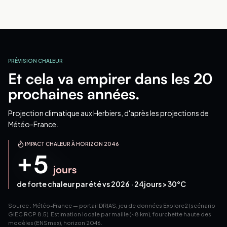
PRÉVISION CHALEUR
Et cela va empirer dans les 20
prochaines années.
Projection climatique
aux Herbiers
, d'après les projections de
Météo-France.
IMPACT CHALEUR À HORIZON 2046
+
5
jours
de forte chaleur par été vs 2026 ·
24
jours > 30°C
Source : Météo-France — portail DRIAS, jeu de données Explore2 (scénario
GIEC RCP 8.5). Estimation locale par maille (~8 km), fourchette haute des
modèles (ENSmax), horizon 2046.