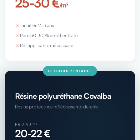
25-30 €
/m²
Jaunit en 2-3 ans
Perd 30-50% de réflectivité
Ré-application nécessaire
LE CHOIX RENTABLE
Résine polyuréthane Covalba
Résine protectrice réfléchissante durable
PRIX AU M²
20-22 €