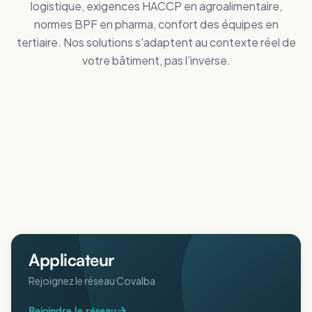
logistique, exigences HACCP en agroalimentaire,
normes BPF en pharma, confort des équipes en
tertiaire. Nos solutions s'adaptent au contexte réel de
votre bâtiment, pas l'inverse.
Tertiaire
Distribution
Améliorez le confort des personnes
Industrie
Réduisez vos dépenses de froid
Logistique
Maîtrisez vos coûts d'énergie
Collectivités
Réduisez vos dépenses de froid
Agricole
Améliorez le confort intérieur en été
ERP
Protégez animaux et récoltes de la chaleur
Pharmaceutique
Accueillez votre public au frais
Aéronautique
Respectez vos normes BPF au frais
Protégez vos process sensibles
Applicateur
Rejoignez le réseau Covalba
Rejoindre le réseau