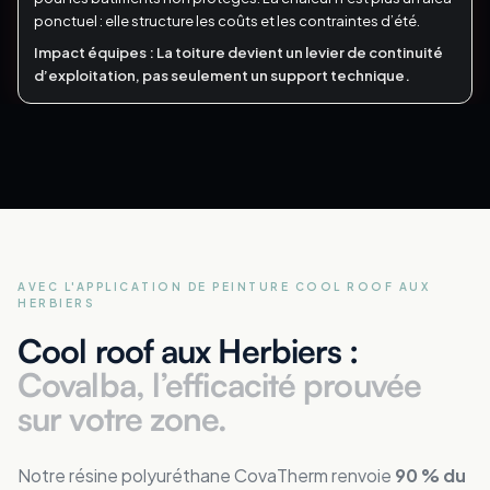
ponctuel : elle structure les coûts et les contraintes d’été.
Impact équipes :
La toiture devient un levier de continuité
d’exploitation, pas seulement un support technique.
AVEC L'APPLICATION DE PEINTURE COOL ROOF
AUX
HERBIERS
Cool roof aux Herbiers :
Covalba, l’efficacité prouvée
sur votre zone.
Notre résine polyuréthane CovaTherm renvoie
90 % du