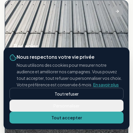
Bac acier
Toitures métalliques industrielles
Nous respectons votre vie privée
Nous utilisons des cookies pour mesurer notre
audience et améliorer nos campagnes. Vous pouvez
tout accepter, tout refuser ou personnaliser vos choix.
Votre préférence est conservée 6 mois.
En savoir plus
Tout refuser
Personnaliser
Étanchéité bitumineuse
Tout accepter
Membranes et revêtements bitume