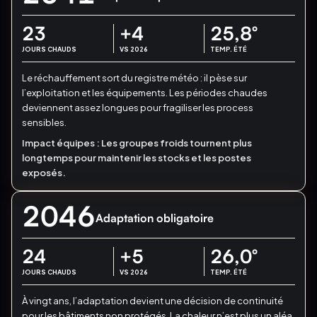
23
+4
25,8
°
JOURS CHAUDS
VS 2026
TEMP. ÉTÉ
Le réchauffement sort du registre météo : il pèse sur
l’exploitation et les équipements.
Les périodes chaudes
deviennent assez longues pour fragiliser les process
sensibles.
Impact équipes :
Les groupes froids tournent plus
longtemps pour maintenir les stocks et les postes
exposés.
2046
Adaptation obligatoire
24
+5
26,0
°
JOURS CHAUDS
VS 2026
TEMP. ÉTÉ
À vingt ans, l’adaptation devient une décision de continuité
pour les bâtiments non protégés.
La chaleur n’est plus un aléa