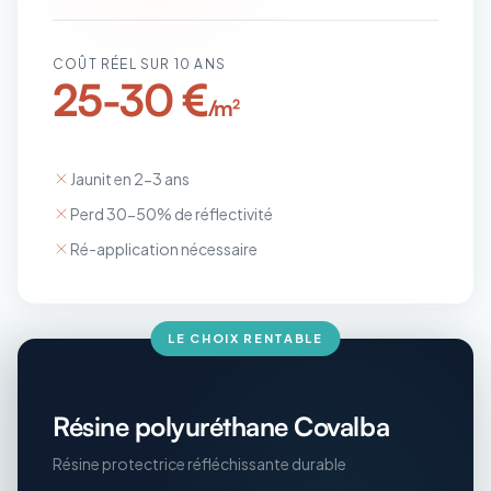
COÛT RÉEL SUR 10 ANS
25-30 €
/m²
Jaunit en 2-3 ans
Perd 30-50% de réflectivité
Ré-application nécessaire
LE CHOIX RENTABLE
Résine polyuréthane Covalba
Résine protectrice réfléchissante durable