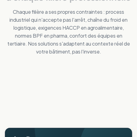
Chaque filière a ses propres contraintes : process
industriel qui n'accepte pas l'arrêt, chaîne du froid en
logistique, exigences HACCP en agroalimentaire,
normes BPF en pharma, confort des équipes en
tertiaire. Nos solutions s'adaptent au contexte réel de
votre bâtiment, pas l'inverse.
Tertiaire
Distribution
Améliorez le confort des personnes
Industrie
Réduisez vos dépenses de froid
Logistique
Maîtrisez vos coûts d'énergie
Collectivités
Réduisez vos dépenses de froid
Agricole
Améliorez le confort intérieur en été
ERP
Protégez animaux et récoltes de la chaleur
Pharmaceutique
Accueillez votre public au frais
Aéronautique
Respectez vos normes BPF au frais
Protégez vos process sensibles