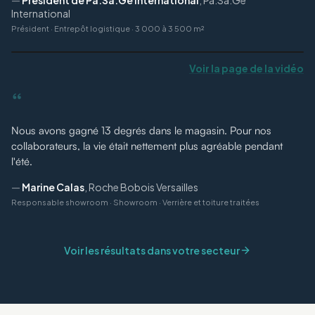
International
Président
·
Entrepôt logistique · 3 000 à 3 500 m²
Voir la page de la vidéo
“
Nous avons gagné 13 degrés dans le magasin. Pour nos
collaborateurs, la vie était nettement plus agréable pendant
l'été.
—
Marine Calas
,
Roche Bobois Versailles
Responsable showroom
·
Showroom · Verrière et toiture traitées
Voir les résultats dans votre secteur