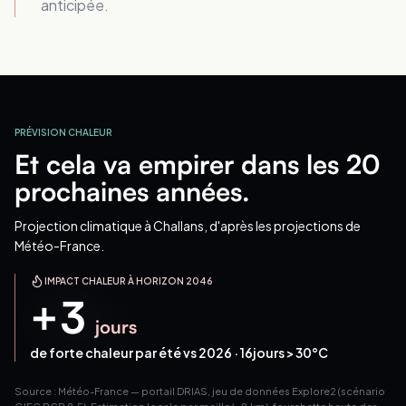
anticipée.
PRÉVISION CHALEUR
Et cela va empirer dans les 20
prochaines années.
Projection climatique
à Challans
, d'après les projections de
Météo-France.
IMPACT CHALEUR À HORIZON 2046
+
3
jours
de forte chaleur par été vs 2026 ·
16
jours > 30°C
Source : Météo-France — portail DRIAS, jeu de données Explore2 (scénario