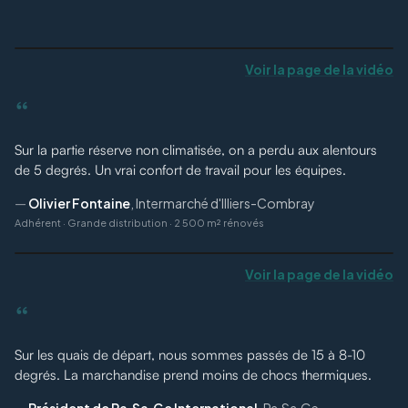
Voir la page de la vidéo
“
Sur la partie réserve non climatisée, on a perdu aux alentours
de 5 degrés. Un vrai confort de travail pour les équipes.
—
Olivier Fontaine
,
Intermarché d'Illiers-Combray
Adhérent
·
Grande distribution · 2 500 m² rénovés
Voir la page de la vidéo
“
Sur les quais de départ, nous sommes passés de 15 à 8-10
degrés. La marchandise prend moins de chocs thermiques.
—
Président de Pa.Sa.Ge International
,
Pa.Sa.Ge