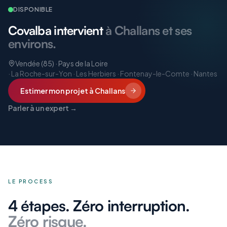
DISPONIBLE
Covalba intervient
à Challans et ses
environs.
Vendée (85) · Pays de la Loire
·
La Roche-sur-Yon · Les Herbiers · Fontenay-le-Comte · Nantes
Estimer mon projet
à Challans
Parler à un expert →
LE PROCESS
4 étapes. Zéro interruption.
Zéro risque.