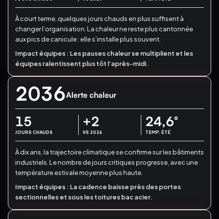
À court terme, quelques jours chauds en plus suffisent à
changer l’organisation.
La chaleur ne reste plus cantonnée
aux pics de canicule : elle s’installe plus souvent.
Impact équipes :
Les pauses chaleur se multiplient et les
équipes ralentissent plus tôt l’après-midi.
2036
Alerte chaleur
15
+2
24,6
°
JOURS CHAUDS
VS 2026
TEMP. ÉTÉ
À dix ans, la trajectoire climatique se confirme sur les bâtiments
industriels.
Le nombre de jours critiques progresse, avec une
température estivale moyenne plus haute.
Impact équipes :
La cadence baisse près des portes
sectionnelles et sous les toitures bac acier.