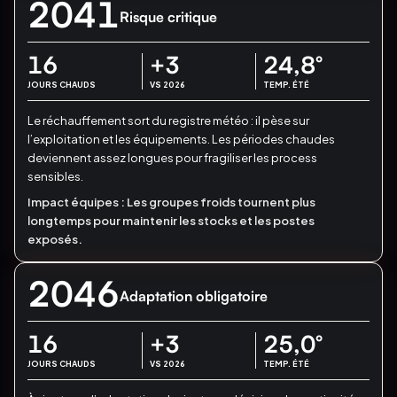
2041
Risque critique
16
+3
24,8
°
JOURS CHAUDS
VS 2026
TEMP. ÉTÉ
Le réchauffement sort du registre météo : il pèse sur
l’exploitation et les équipements.
Les périodes chaudes
deviennent assez longues pour fragiliser les process
sensibles.
Impact équipes :
Les groupes froids tournent plus
longtemps pour maintenir les stocks et les postes
exposés.
2046
Adaptation obligatoire
16
+3
25,0
°
JOURS CHAUDS
VS 2026
TEMP. ÉTÉ