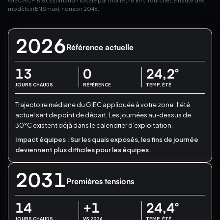
GIEC RCP 8.5). Estimation locale par maille (~8 km), fourchette haute des
modèles (ENSmax), horizon 2046.
2026
Référence actuelle
13
0
24,2
°
JOURS CHAUDS
RÉFÉRENCE
TEMP. ÉTÉ
Trajectoire médiane du GIEC appliquée à votre zone : l’été
actuel sert de point de départ.
Les journées au-dessus de
30°C existent déjà dans le calendrier d’exploitation.
Impact équipes :
Sur les quais exposés, les fins de journée
deviennent plus difficiles pour les équipes.
2031
Premières tensions
14
+1
24,4
°
JOURS CHAUDS
VS 2026
TEMP. ÉTÉ