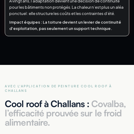
À vingt ans, l’adaptation devient une décision de continuité
pour les bâtiments non protégés.
La chaleur n’est plus un aléa
ponctuel : elle structure les coûts et les contraintes d’été.
Impact équipes :
La toiture devient un levier de continuité
d’exploitation, pas seulement un support technique.
AVEC L'APPLICATION DE PEINTURE COOL ROOF
À
CHALLANS
Cool roof à Challans :
Covalba,
l’efficacité prouvée sur le froid
alimentaire.