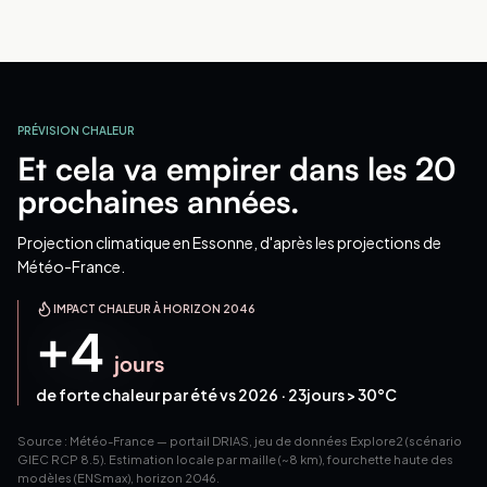
PRÉVISION CHALEUR
Et cela va empirer dans les 20
prochaines années.
Projection climatique
en Essonne
, d'après les projections de
Météo-France.
IMPACT CHALEUR À HORIZON 2046
+
4
jours
de forte chaleur par été vs 2026 ·
23
jours > 30°C
Source : Météo-France — portail DRIAS, jeu de données Explore2 (scénario
GIEC RCP 8.5). Estimation locale par maille (~8 km), fourchette haute des
modèles (ENSmax), horizon 2046.