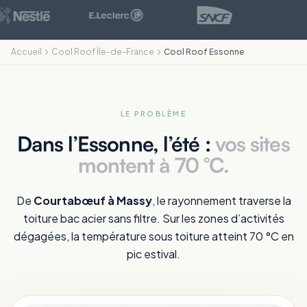
Accueil
Cool Roof Île-de-France
Cool Roof Essonne
LE PROBLÈME
Dans l’Essonne, l’été :
vos sites
montent à 70 °C.
De
Courtabœuf à Massy
, le rayonnement traverse la
toiture bac acier sans filtre. Sur les zones d’activités
dégagées, la température sous toiture atteint 70 °C en
pic estival.