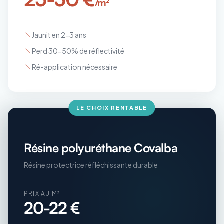
/m²
Jaunit en 2-3 ans
Perd 30-50% de réflectivité
Ré-application nécessaire
LE CHOIX RENTABLE
Résine polyuréthane Covalba
Résine protectrice réfléchissante durable
PRIX AU M²
20-22 €