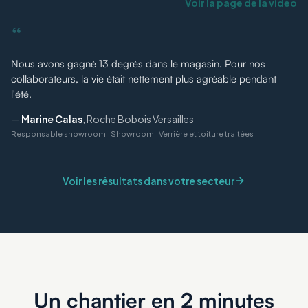
Voir la page de la vidéo
“
Nous avons gagné 13 degrés dans le magasin. Pour nos
collaborateurs, la vie était nettement plus agréable pendant
l'été.
—
Marine Calas
,
Roche Bobois Versailles
Responsable showroom
·
Showroom · Verrière et toiture traitées
Voir les résultats dans votre secteur
Un chantier en 2 minutes