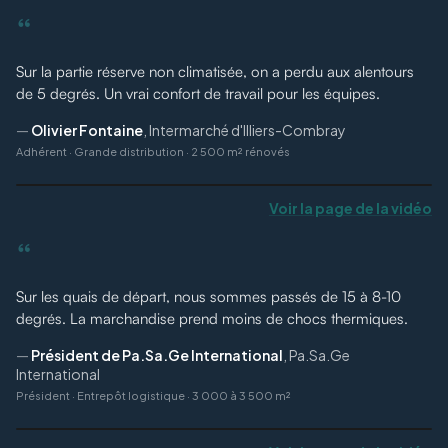
“
Sur la partie réserve non climatisée, on a perdu aux alentours
de 5 degrés. Un vrai confort de travail pour les équipes.
—
Olivier Fontaine
,
Intermarché d'Illiers-Combray
Adhérent
·
Grande distribution · 2 500 m² rénovés
Voir la page de la vidéo
“
Sur les quais de départ, nous sommes passés de 15 à 8-10
degrés. La marchandise prend moins de chocs thermiques.
—
Président de Pa.Sa.Ge International
,
Pa.Sa.Ge
International
Président
·
Entrepôt logistique · 3 000 à 3 500 m²