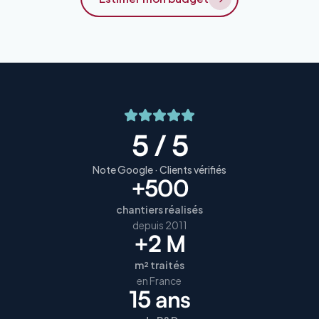
5 / 5
Note Google · Clients vérifiés
+500
chantiers réalisés
depuis 2011
+2 M
m² traités
en France
15 ans