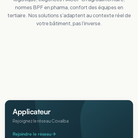
normes BPF en pharma, confort des équipes en
tertiaire. Nos solutions s'adaptent au contexte réel de
votre bâtiment, pas l'inverse.
Tertiaire
Distribution
Améliorez le confort des personnes
Industrie
Réduisez vos dépenses de froid
Logistique
Maîtrisez vos coûts d'énergie
Collectivités
Réduisez vos dépenses de froid
Agricole
Améliorez le confort intérieur en été
ERP
Protégez animaux et récoltes de la chaleur
Pharmaceutique
Accueillez votre public au frais
Aéronautique
Respectez vos normes BPF au frais
Protégez vos process sensibles
Applicateur
Rejoignez le réseau Covalba
Rejoindre le réseau