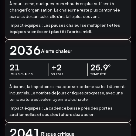
À court terme, quelques jours chauds en plus suffisent à
changer l’organisation.
La chaleur ne reste plus cantonnée
aux pics de canicule : elle s’installe plus souvent.
Impact équipes :
Les pauses chaleur se multiplient et les
équipes ralentissent plus tôt l’après-midi.
2036
Alerte chaleur
21
+2
25,9
°
JOURS CHAUDS
VS 2026
TEMP. ÉTÉ
À dix ans, la trajectoire climatique se confirme sur les bâtiments
industriels.
Le nombre de jours critiques progresse, avec une
température estivale moyenne plus haute.
Impact équipes :
La cadence baisse près des portes
sectionnelles et sous les toitures bac acier.
2041
Risque critique