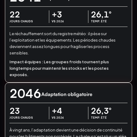
22
+3
26,1
°
JOURS CHAUDS
VS 2026
TEMP. ÉTÉ
Le réchauffement sort du registre météo : il pèse sur
l’exploitation et les équipements.
Les périodes chaudes
deviennent assez longues pour fragiliser les process
sensibles.
Impact équipes :
Les groupes froids tournent plus
longtemps pour maintenir les stocks et les postes
exposés.
2046
Adaptation obligatoire
23
+4
26,3
°
JOURS CHAUDS
VS 2026
TEMP. ÉTÉ
À vingt ans, l’adaptation devient une décision de continuité
pour les bâtiments non protégés.
La chaleur n’est plus un aléa