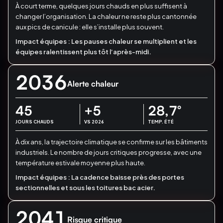
À court terme, quelques jours chauds en plus suffisent à
changer l’organisation.
La chaleur ne reste plus cantonnée
aux pics de canicule : elle s’installe plus souvent.
Impact équipes :
Les pauses chaleur se multiplient et les
équipes ralentissent plus tôt l’après-midi.
2036
Alerte chaleur
45
+5
28,7
°
JOURS CHAUDS
VS 2026
TEMP. ÉTÉ
À dix ans, la trajectoire climatique se confirme sur les bâtiments
industriels.
Le nombre de jours critiques progresse, avec une
température estivale moyenne plus haute.
Impact équipes :
La cadence baisse près des portes
sectionnelles et sous les toitures bac acier.
2041
Risque critique