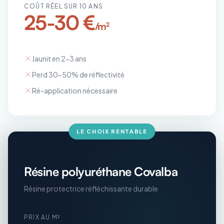
COÛT RÉEL SUR 10 ANS
25-30 €
/m²
Jaunit en 2-3 ans
Perd 30-50% de réflectivité
Ré-application nécessaire
LE CHOIX RENTABLE
Résine polyuréthane Covalba
Résine protectrice réfléchissante durable
PRIX AU M²