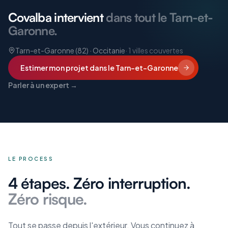
Covalba intervient
dans tout le Tarn-et-
Garonne.
Tarn-et-Garonne (82) · Occitanie
·
1
villes couvertes
Estimer mon projet
dans le Tarn-et-Garonne
Parler à un expert →
LE PROCESS
4 étapes. Zéro interruption.
Zéro risque.
Tout se passe depuis l'extérieur. Vous continuez à