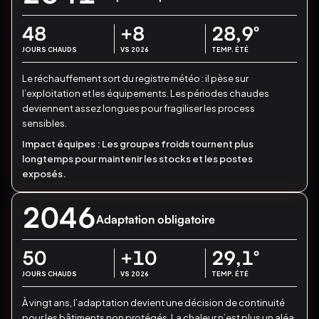
48
+8
28,9
°
JOURS CHAUDS
VS 2026
TEMP. ÉTÉ
Le réchauffement sort du registre météo : il pèse sur
l’exploitation et les équipements.
Les périodes chaudes
deviennent assez longues pour fragiliser les process
sensibles.
Impact équipes :
Les groupes froids tournent plus
longtemps pour maintenir les stocks et les postes
exposés.
2046
Adaptation obligatoire
50
+10
29,1
°
JOURS CHAUDS
VS 2026
TEMP. ÉTÉ
À vingt ans, l’adaptation devient une décision de continuité
pour les bâtiments non protégés.
La chaleur n’est plus un aléa