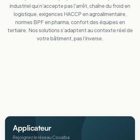
industriel qui n'accepte pas l'arrêt, chaîne du froid en
logistique, exigences HACCP en agroalimentaire,
normes BPF en pharma, confort des équipes en
tertiaire. Nos solutions s'adaptent au contexte réel de
votre bâtiment, pas l'inverse.
Tertiaire
Distribution
Améliorez le confort des personnes
Industrie
Réduisez vos dépenses de froid
Logistique
Maîtrisez vos coûts d'énergie
Collectivités
Réduisez vos dépenses de froid
Agricole
Améliorez le confort intérieur en été
ERP
Protégez animaux et récoltes de la chaleur
Pharmaceutique
Accueillez votre public au frais
Aéronautique
Respectez vos normes BPF au frais
Protégez vos process sensibles
Applicateur
Rejoignez le réseau Covalba