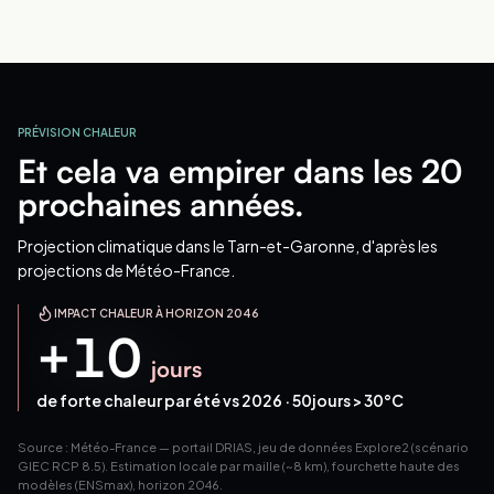
PRÉVISION CHALEUR
Et cela va empirer dans les 20
prochaines années.
Projection climatique
dans le Tarn-et-Garonne
, d'après les
projections de Météo-France.
IMPACT CHALEUR À HORIZON 2046
+
10
jours
de forte chaleur par été vs 2026 ·
50
jours > 30°C
Source : Météo-France — portail DRIAS, jeu de données Explore2 (scénario
GIEC RCP 8.5). Estimation locale par maille (~8 km), fourchette haute des
modèles (ENSmax), horizon 2046.