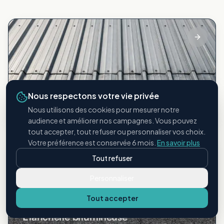
Bac acier
Nous respectons votre vie privée
Nous utilisons des cookies pour mesurer notre
Toitures métalliques industrielles
audience et améliorer nos campagnes. Vous pouvez
tout accepter, tout refuser ou personnaliser vos choix.
Votre préférence est conservée 6 mois.
En savoir plus
Tout refuser
Personnaliser
Tout accepter
Étanchéité bitumineuse