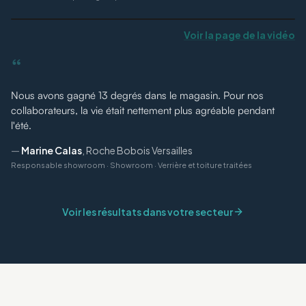
Voir la page de la vidéo
“
Nous avons gagné 13 degrés dans le magasin. Pour nos
collaborateurs, la vie était nettement plus agréable pendant
l'été.
—
Marine Calas
,
Roche Bobois Versailles
Responsable showroom
·
Showroom · Verrière et toiture traitées
Voir les résultats dans votre secteur