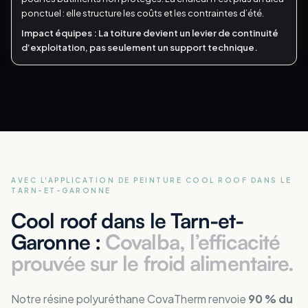
ponctuel : elle structure les coûts et les contraintes d’été.
Impact équipes :
La toiture devient un levier de continuité
d’exploitation, pas seulement un support technique.
AVEC L'APPLICATION DE PEINTURE COOL ROOF
DANS LE
TARN-ET-GARONNE
Cool roof dans le Tarn-et-
Garonne :
Covalba, l’efficacité
prouvée sur le froid alimentaire.
Notre résine polyuréthane CovaTherm renvoie
90 % du