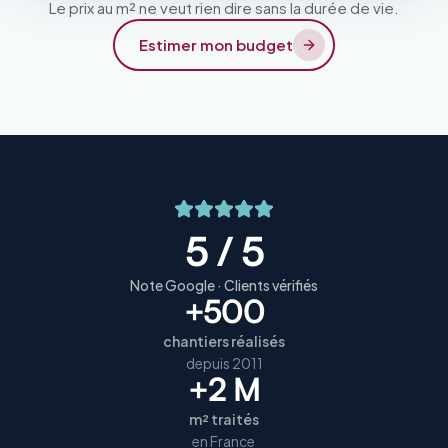
Le prix au m² ne veut rien dire sans la durée de vie.
Estimer mon budget
5 / 5
Note Google · Clients vérifiés
+500
chantiers réalisés
depuis 2011
+2 M
m² traités
en France