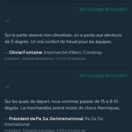
Voir la page de la vidéo
“
Sur la partie réserve non climatisée, on a perdu aux alentours
de 5 degrés. Un vrai confort de travail pour les équipes.
—
Olivier Fontaine
,
Intermarché d'Illiers-Combray
Adhérent
·
Grande distribution · 2 500 m² rénovés
Voir la page de la vidéo
“
Sur les quais de départ, nous sommes passés de 15 à 8-10
degrés. La marchandise prend moins de chocs thermiques.
—
Président de Pa.Sa.Ge International
,
Pa.Sa.Ge
International
Président
·
Entrepôt logistique · 3 000 à 3 500 m²