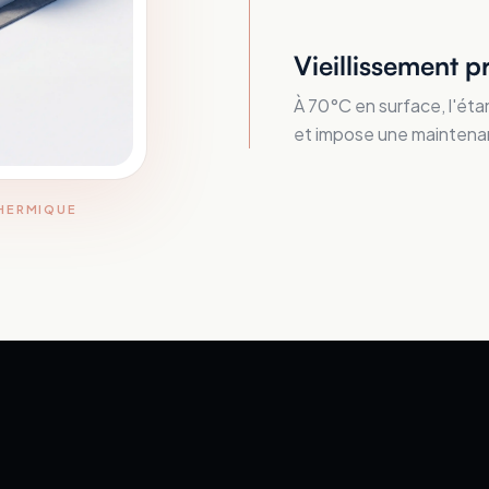
Vieillissement p
À 70°C en surface, l'éta
et impose une maintena
THERMIQUE