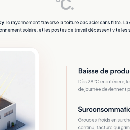
°C.
sy
, le rayonnement traverse la toiture bac acier sans filtre. L
nnement solaire, et les postes de travail dépassent vite les 
Baisse de produ
Dès 28°C en intérieur, le
de journée deviennent plu
Surconsommatio
Groupes froids en surcha
continu, facture qui grim