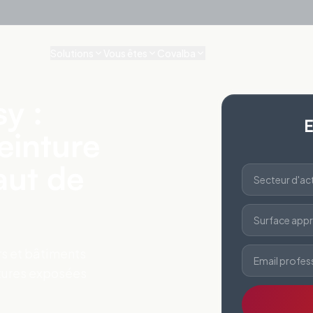
Solutions
Vous êtes
Covalba
sy :
E
einture
aut de
Secteur d'act
Surface appr
ers et bâtiments
Email profes
oitures exposées