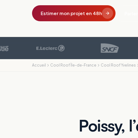
Estimer mon projet en 48h
Parler
Accueil
Cool Roof Île-de-France
Cool Roof Yvelines
Poissy, l’