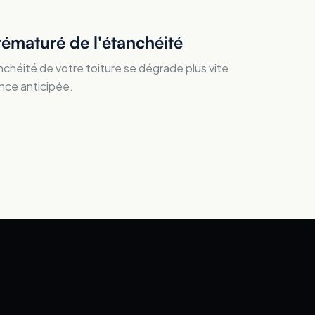
rématuré de l'étanchéité
nchéité de votre toiture se dégrade plus vite
nce anticipée.