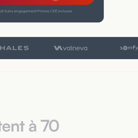
it
Sans engagement
Primes CEE incluses
tent à 70