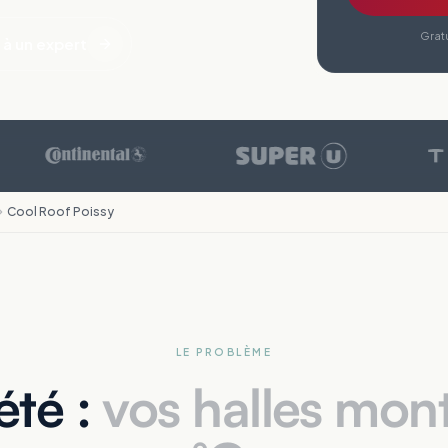
Gratu
 à un expert
Cool Roof Poissy
LE PROBLÈME
été :
vos halles mon